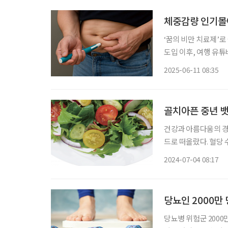
체중감량 인기몰이
‘꿈의 비만 치료제’로
도입 이후, 여행 유튜
다고 밝혀 화제다. 
2025-06-11 08:35
료계는 정확한 이해 
골치아픈 중년 뱃
건강과 아름다움의 경
드로 떠올랐다. 혈당
받고 있다. 사과 발효식초
2024-07-04 08:17
수화물은 소화 과정을
당뇨인 2000만
당뇨병 위험군 2000