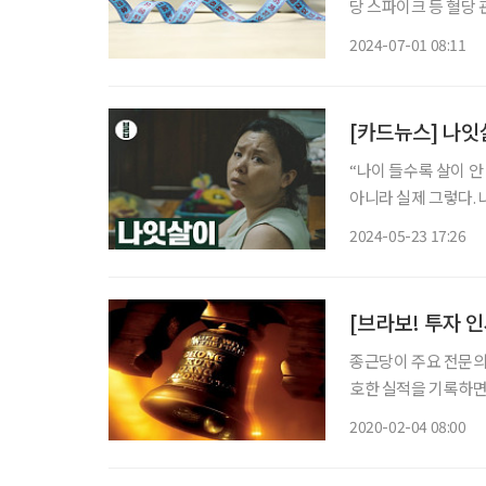
당 스파이크 등 혈당
모르고, 알아도 절반
2024-07-01 08:11
[카드뉴스] 나잇
“나이 들수록 살이 안 빠져…” 한 해 한 해 지날수록 자주 듣게 되고
아니라 실제 그렇다.
는 뜻은 아니다. ‘이
2024-05-23 17:26
혈당은 나잇살과 깊
[브라보! 투자 
종근당이 주요 전문의
호한 실적을 기록하면
있을까. 증권사들은 
2020-02-04 08:00