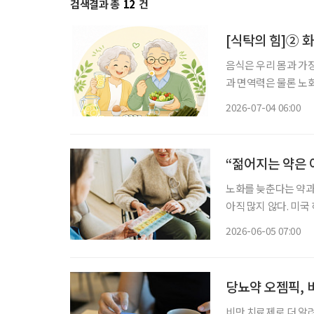
검색결과 총
12
건
[식탁의 힘]② 
음식은 우리 몸과 가
과 면역력은 물론 노
유튜브 채널을 통해 
2026-07-04 06:00
“젊어지는 약은 
노화를 늦춘다는 약과
아직 많지 않다. 미국 하버드의대 유전학과 데이비드 싱클레어 교수와 탈리헬스의 아디브 존
슨 박사는 최근 국제
2026-06-05 07:00
종합한 논문을 발표했
당뇨약 오젬픽, 
비만 치료제로 더 알