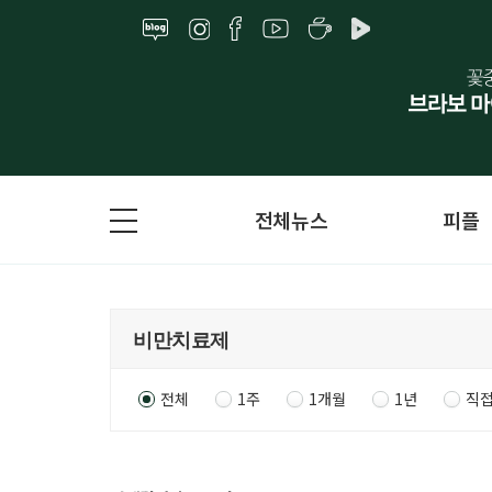
전체뉴스
피플
전체
1주
1개월
1년
직