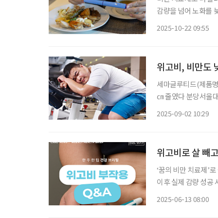
감량을 넘어 노화를 늦
젬픽이 이번엔 ‘젊어지는 약’으로 주목받
2025-10-22 09:55
틱(TruDiagnost
위고비, 비만도 
세마글루티드(제품명 ‘
㎝ 줄였다 분당서울대
한 임상시험에서 비
2025-09-02 10:29
레 감소 효과를 보였다
위고비로 살 빼고
‘꿈의 비만 치료제’
이후 실제 감량 성공
다. 하지만 체중 감
2025-06-13 08:00
줄이는 데 도움 줄 