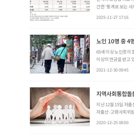
간한 '통계로 보는 사회
원에서 2023년 543
2025-11-27 17:16
다. 초고령사회 진입
노인 10명 중 4
65세 이상 노인층의
이상의 연금을 받고 있는
호위원회(개인정보위)
2021-12-30 09:45
보장 종합분석’을 발
지역사회통합돌봄
지난 12월 15일 
저출산·고령사회위원회
획을 5년마다 수립하고 있다. 실제로 사회를 지탱할 젊은이는 줄어
2020-12-25 08:00
필요한 노인은 증가하는