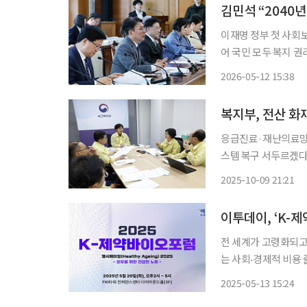
김민석 “2040
이재명 정부 첫 사회
어 국민 모두 복지 권리 보장…찾아
을 선진국 수준으로 
2026-05-12 15:38
계로 전환한다. 또 
복지부, 전산 화
응급진료·재난의료망 
스템 복구 서두르겠다" 보건복지부가 국가정보자원관리원 전산센터 화재로 멈췄던 
정시스템 복구에 속도
2025-10-09 21:21
잇따라 정상화되면서 행정과
명의료
이투데이, ‘K-
전 세계가 고령화되고
는 사회‧경제적 비용 줄이기 위한 논의
이징(Healthy Ag
2025-05-13 15:24
2025’를 서울 영