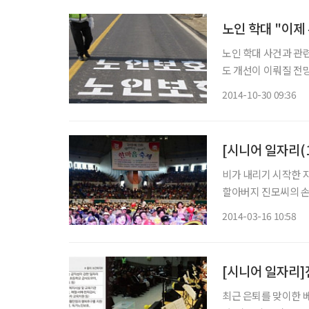
노인 학대 "이제
노인 학대 사건과 관
도 개선이 이뤄질 전망이다. 보건복지부는 정홍원 국무총리 주재로 열
회에서 노인 학대에 
2014-10-30 09:36
[시니어 일자리(
비가 내리기 시작한 지
할아버지 진모씨의 손
깔고 박스테이프로 고정시켰다. 이만하면 입구 바닥이 물로 더럽혀질 일은 없겠다고 생각하
2014-03-16 10:58
며 잠시 허리를 폈다
[시니어 일자리]
최근 은퇴를 맞이한 