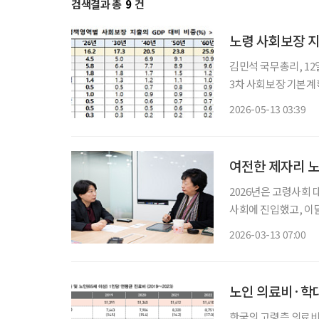
검색결과 총
9
건
노령 사회보장 지
김민석 국무총리, 12
3차 사회보장 기본계획
년 27.0% 확대 초고령사회 진입과 함께 노령 분야 사회보장 지출이 빠르게 커질 것이라는 정
2026-05-13 03:39
부 전망이 나왔다. 고
여전한 제자리 노
2026년은 고령사회
사회에 진입했고, 이
을 맞이하기 때문입니다
2026-03-13 07:00
거 등 사회 시스템 
노인 의료비·학대 
한국의 고령층 의료비