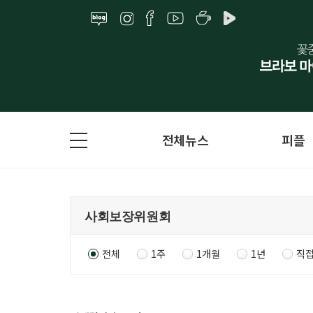
전체뉴스
피플
전체
1주
1개월
1년
직