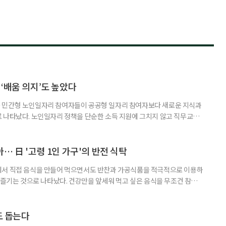
‘배움 의지’도 높았다
 민간형 노인일자리 참여자들이 공공형 일자리 참여자보다 새로운 지식과
 나타났다. 노인일자리 정책을 단순한 소득 지원에 그치지 않고 직무교육
대해야 한다는 분석이 나온다. 한국노인인력개발원은 ‘한국 어르신의 일과
 7월호를 6일 공개했다. 이번 조사는 2024년 기준 60∼74세인 1차 베이
자들의 교육학습동기를 성별과 연령, 거주지역, 소득, 가구형태, 일자리 유
… 日 '고령 1인 가구'의 반전 식탁
에서 직접 음식을 만들어 먹으면서도 반찬과 가공식품을 적극적으로 이용하
주 즐기는 것으로 나타났다. 건강만을 앞세워 먹고 싶은 음식을 무조건 참기보
 즐거움을 유지하는 모습이다. 일본 식생활 조사기업 라이프스케이프마케팅
생활 실태와 의식’ 조사에 따르면, 60∼74세 1인 가구의 저녁 식사 가운데 직
는 비중은 51%였다. 반찬과 냉동·즉석식품, 통조림 등 외부에서 조
도 돕는다