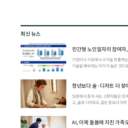
최신 뉴스
민간형 노인일자리 참여자, 
기업이나 시장에서 수익을 창출하는
기술을 배우려는 의지가 높은 것으로
과 평생학습을 결합한 방식으로 확
삶 패널’ 조사 결과를 분석한 정보그림
비부머 세대 가운데 노인일자리 참여
청년보다 술·디저트 더 찾아
형
일본에서 혼자 사는 고령자들은 집
고, 술과 디저트도 젊은 층보다 자
다는 조리 부담을 줄이면서 식사의
이 4일 발표한 ‘고령 1인 가구의 식
접 만든 음식이나 남은 음식이 차지하
AI, 이제 돌봄에 지친 가족