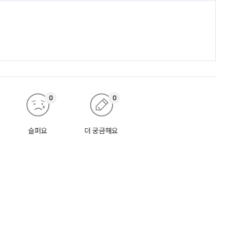
0
0
슬퍼요
더 궁금해요