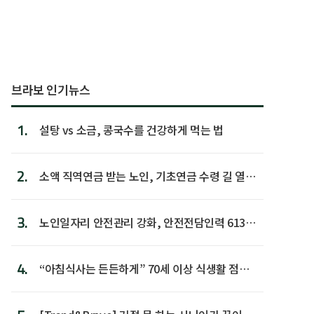
브라보 인기뉴스
1.
설탕 vs 소금, 콩국수를 건강하게 먹는 법
2.
소액 직역연금 받는 노인, 기초연금 수령 길 열린
다
3.
노인일자리 안전관리 강화, 안전전담인력 613명
첫 배치
4.
“아침식사는 든든하게” 70세 이상 식생활 점수
가장 높아