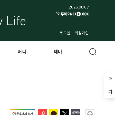
2026.08.07
로그인
회원가입
머니
테마
가
가
선호매체 추가