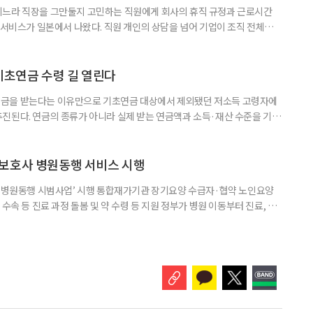
기느라 직장을 그만둘지 고민하는 직원에게 회사의 휴직 규정과 근로시간
 서비스가 일본에서 나왔다. 직원 개인의 상담을 넘어 기업이 조직 전체의
돕는 것이 특징이다. 일본 고령친화기술 기업 시디아이(CDI)는 일과 가족
용 AI 서비스 'SOIN-L(소완 엘)'을 지난달 31일 출시했다고 3일 밝혔
을 밝히지 않고 하루 24시간 AI와 상담할 수 있으며, 인
기초연금 수령 길 열린다
금을 받는다는 이유만으로 기초연금 대상에서 제외됐던 저소득 고령자에
진된다. 연금의 종류가 아니라 실제 받는 연금액과 소득·재산 수준을 기준
. 백선희 조국혁신당 의원은 소액 직역연금 수급자도 일정한 소득·재산 요
있도록 하는 '기초연금법 일부개정법률안'을 3일 대표 발의했다고 4일 밝혔
가 이어지는 가운데, 정부도 그동안 소득·재산이 적어도 직역연금을 받는다
보호사 병원동행 서비스 시행
양 병원동행 시범사업’ 시행 통합재가기관 장기요양 수급자·협약 노인요양
수속 등 진료 과정 돌봄 및 약 수령 등 지원 정부가 병원 이동부터 진료, 약
 '장기요양 병원동행 시범사업'을 시작했다. 3일 보건복지부와 국민건강보
30일부터 전국 282개 장기요양기관에서 시행되고 있다. 장기요양 병원동
르신을 지원하고 가족의 병원동행 부담을 완화할 수 있도록 접수·수납, 진