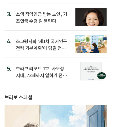
3.
소액 직역연금 받는 노인, 기
초연금 수령 길 열린다
4.
초고령사회 ‘제1차 국가인구
전략 기본계획’에 담길 정책
은
5.
브라보 리포트 1호 ‘사오정
시대, 73세까지 일하기 전략’
발간
브라보 스페셜