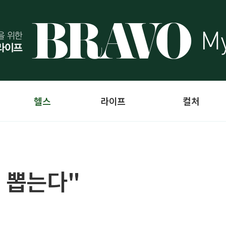
헬스
라이프
컬처
리 뽑는다"