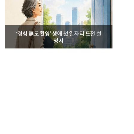
‘경험 無도 환영’ 생애 첫 일자리 도전 설
명서