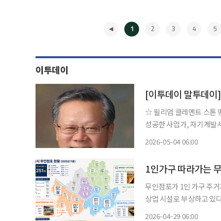
1
2
3
4
5
이투데이
[이투데이 말투데이
☆ 윌리엄 클레멘트 스톤 명언 “목적을 명확하게 하는 것은 모든 달성의 시작점이
성공한 사업가, 자기계발서
작한 그는 13세 때 본인 
2026-05-04 06:00
워 큰돈을 번 그는 세일즈
◀
1인가구 따라가는 무
무인점포가 1인 가구 주거
상업 시설로 부상하고 있다
주 소비처로 떠오른 것이다. 특히 서울 자치구 중 1인 가구 비중이 높은 지역에선 무인
2026-04-29 06:00