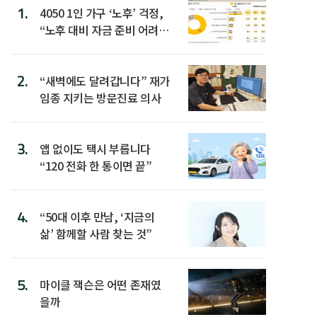
1.
4050 1인 가구 ‘노후’ 걱정,
“노후 대비 자금 준비 어려
워”
2.
“새벽에도 달려갑니다” 재가
임종 지키는 방문진료 의사
3.
앱 없이도 택시 부릅니다
“120 전화 한 통이면 끝”
4.
“50대 이후 만남, ‘지금의
삶’ 함께할 사람 찾는 것”
5.
마이클 잭슨은 어떤 존재였
을까