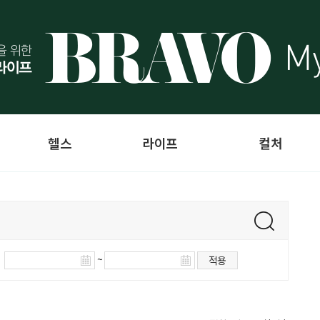
헬스
라이프
컬처
~
적용