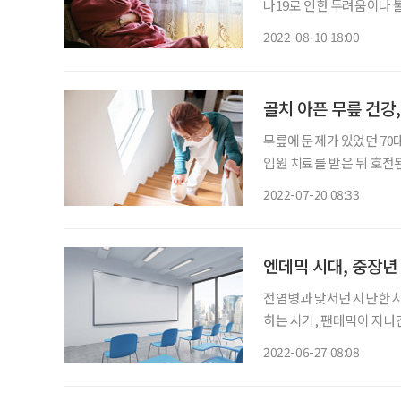
나19로 인한 두려움이나 
인 문제로 인한 자살생각률은 증가했다. 보건복지부는 2022년
2022-08-10 18:00
강 실태조사 결과를 발표했
골치 아픈 무릎 건강
무릎에 문제가 있었던 70
입원 치료를 받은 뒤 호전
통증이 다시 느껴진다고 말
2022-07-20 08:33
코로나바이러스 감염증(코
엔데믹 시대, 중장년
전염병과 맞서던 지난한 시
하는 시기, 팬데믹이 지나
‘옛 지도로 읽는 한양과 서울’ 
2022-06-27 08:08