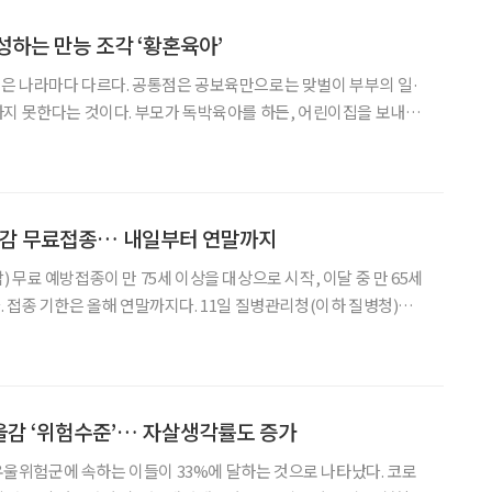
성하는 만능 조각 ‘황혼육아’
은 나라마다 다르다. 공통점은 공보육만으로는 맞벌이 부부의 일·
지 못한다는 것이다. 부모가 독박육아를 하든, 어린이집을 보내든,
기치 못한 어려움에 대해서는 조부모의 도움을 받는다는 점 또한 일
 육아 돌봄 퍼즐을 맞추기 위해, 저마다 빈 조각의 형태는 다르
독감 무료접종… 내일부터 연말까지
무료 예방접종이 만 75세 이상을 대상으로 시작, 이달 중 만 65세
 접종 기한은 올해 연말까지다. 11일 질병관리청(이하 질병청)에
령층(1947년 12월 31일 이전 출생자)의 인플루엔자 국가 예방접종이
7일부터는 만 70~74세(194
우울감 ‘위험수준’… 자살생각률도 증가
 우울위험군에 속하는 이들이 33%에 달하는 것으로 나타났다. 코로