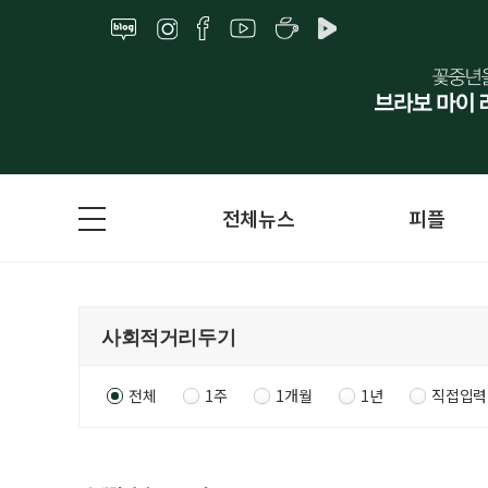
전체뉴스
피플
전체
1주
1개월
1년
직접입력