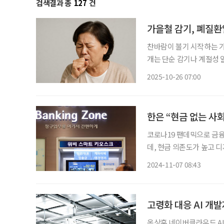
검색결과 총
127
건
가을철 감기, 폐질
찬바람이 불기 시작하는 가
개는 단순 감기나 계절성 
있을 수 있다. 대표적인 
2025-10-26 07:00
사람에게 잘 발생해 각별
한은 “현금 없는 사회
코로나19 팬데믹으로 금융
데, 현금 의존도가 높고 
태 한국은행 경제연구원 
2024-11-07 08:43
지난달 31일 ‘코로나19 
고령화 대응 AI 개발
옥상훈 네이버클라우드 AI SaaS 비즈니스 리더