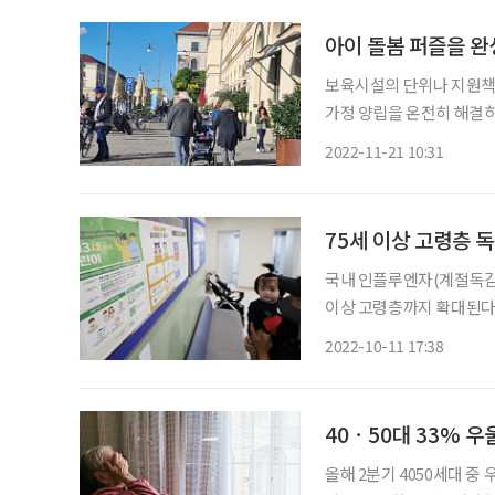
아이 돌봄 퍼즐을 완
보육시설의 단위나 지원책
가정 양립을 온전히 해결하
시터를 이용하든, 결국 예
2022-11-21 10:31
맥상통한다. 그렇게 하나의
75세 이상 고령층 
국내 인플루엔자(계절독감) 
이상 고령층까지 확대된다.
따르면, 만 75세 이상 고
2022-10-11 17:38
12일부터 이뤄진다. 이후 1
40ㆍ50대 33% 
올해 2분기 4050세대 중