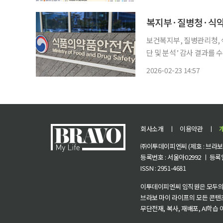
이 밀집해 주거 필수 인프라
복지부·질병청·식약처
보건복지부, 질병관리청, 
단 및 분석’ 감사 결과를 수용해
위기 대응 과정에서 위기소
2026-02-23 14:57
회사소개
ㅣ
이용약관
ㅣ
㈜이투데이피엔씨 (제호 : 브라보 마
등록번호 : 서울아02992 ㅣ 등록일자
ISSN : 2951-4681
이투데이피엔씨 임직원은 모두의
브라보 마이 라이프의 모든 콘텐
무단전재, 복사, 재배포, AI학습