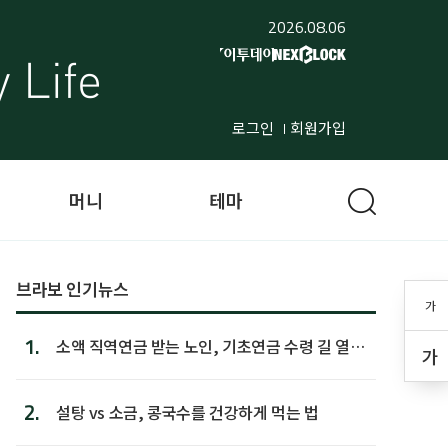
2026.08.06
로그인
회원가입
머니
테마
브라보 인기뉴스
가
1.
소액 직역연금 받는 노인, 기초연금 수령 길 열린
가
다
2.
설탕 vs 소금, 콩국수를 건강하게 먹는 법