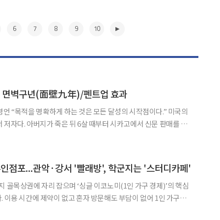
6
7
8
9
10
] 면벽구년(面壁九年)/펜트업 효과
다.” 미국의
 저자다. 아버지가 죽은 뒤 6살 때부터 시카고에서 신문 판매를 시
소유의 신문 가판대를 갖게 되었다. 보험사를 차려 보험 제국으로 키
 경험을 바탕으로 절대 성공시스템을 책으로 냈다. 무
▶
인점포...관악·강서 '빨래방', 학군지는 '스터디카페'
지 골목상권에 자리 잡으며 ‘싱글 이코노미(1인 가구 경제)’의 핵심
. 이용 시간에 제약이 없고 혼자 방문해도 부담이 없어 1인 가구의
빨래방