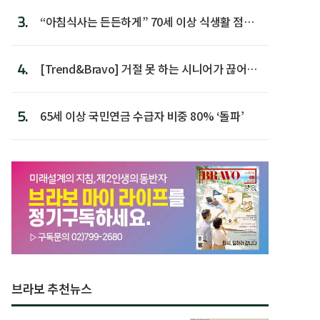
3.
“아침식사는 든든하게” 70세 이상 식생활 점수
가장 높아
4.
[Trend&Bravo] 거절 못 하는 시니어가 끊어야
할 행동 5
5.
65세 이상 국민연금 수급자 비중 80% ‘돌파’
브라보 추천뉴스