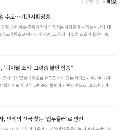
정확도순
최신순
환일 수도…기관지확장증
을철, 거리에는 콜록거리며 기침하는 사람들이 부쩍 늘어난다. 대
알레르기쯤으로 여기기 쉽지만, 그 뒤에 더 깊은 호흡기 질환이 숨어
사례가 바로 ‘기관지확장증’이다. 특히 고령층이나 면역력이 떨어진
한 주의가 필요하다. 기관지확장증에 관한 궁금증을 최하영
, ‘디지털 소외’ 고령층 불편 집중”
·경제 디지털화 가속으로 현금을 받지 않는 서비스가 확산된 가운
디지털 이해도가 낮은 고령층의 불편이 가중된 것으로 나타났다. 이경
금융통화연구실 부연구위원과 박재빈 숭실대학교 경제학과 교수는
팬데믹 기간 중 디지털 이해도와 현금 수요간의 관계’ 보고서를
자, 인생의 진국 찾는 ‘컵누들러’로 변신
 온라인 게임에서 통용되는 단어인 본캐와 부