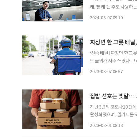
캐. ‘본캐’는 주로 사용하
근래 유명인들이 기존과는 
2024-05-07 09:10
했다. AI 전화 돌봄 서비
짜장면 한 그릇 배달
‘신속 배달! 짜장면 한 
보 글귀가 자주 쓰였다. 
‘배달료를 추가 지불해야 한
2023-08-07 06:57
면 한 그릇’도 받아볼 수 
집밥 선호는 옛말… 
지난 3년의 코로나19 팬
활성화됐으며, 밀키트를 포함
대됐다. 더 나아가 식품 
2023-08-01 08:18