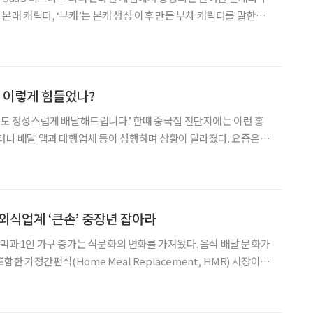
는 본래 캐릭터, ‘부캐’는 본캐 생성 이후 만든 부차 캐릭터를 말한다.
다른 활동명과 캐릭터로 대중의 인기를 끌며 ‘부캐 열풍’이 일기도
스 ‘클로바 케어콜’을 성공적으로 이끈 옥상
, 이렇게 힘들었나?
그릇도 정성스럽게 배달해드립니다.’ 한때 중국집 전단지에는 이런 홍
그러나 배달 앱과 대행업체 등이 성행하며 상황이 달라졌다. 요즘은
 집만 가는 신속 배달’이 가능하고, ‘최소 주문 금액을 채워야 짜장
있으니 말이다. 물론 이마저도 배달 앱을 문제없이
외식업계 ‘큰손’ 중장년 잡아라
데믹과 1인 가구 증가는 식문화의 변화를 가져왔다. 음식 배달 문화가
한 가정간편식(Home Meal Replacement, HMR) 시장이 확
구독경제까지 영향력을 확산하고 있다. 중장년에 초점을 맞춰 2023년
식품 외식산업 트렌드를 알아봤다. 요즘 야근을 밥 먹듯