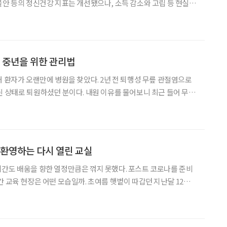
불안 등의 정신건강 지표는 개선됐으나, 소득 감소와 고립 등 현실적
 2분기 ‘코로나19 국민 정신건
다. 코로나19로 인한 국민 정신건강 실태 및 현황
, 중년을 위한 관리법
대 환자가 오랜만에 병원을 찾았다. 2년 전 퇴행성 무릎 관절염으로
된 상태로 퇴원하셨던 분이다. 내원 이유를 물어보니 최근 들어 무릎
씀하셨다. 이어지는 환자분의 이야기는 이러했다. 지난 2년간 신종
로나19)으로 외출 횟수가 줄어들면서 집에서 보내
 환영하는 다시 열린 교실
간도 배움을 향한 열정만큼은 꺾지 못했다. 포스트 코로나를 준비
간 교육 현장은 어떤 모습일까. 초여름 햇볕이 따갑던 지난달 12일,
수업이 있는 동남권 캠퍼스 강의실을 찾았다. “선생님들, 안녕하
세요. 한 주 동안 잘 지내셨나요?” 이현군 강사가 어린이날 휴무로