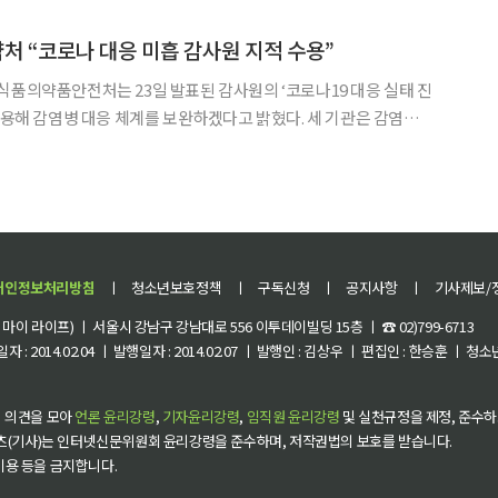
 역할도 도맡고 있다. 반면 가족 단위 주거 비중
 “코로나 대응 미흡 감사원 지적 수용”
식품의약품안전처는 23일 발표된 감사원의 ‘코로나19 대응 실태 진
 감염병 대응 체계를 보완하겠다고 밝혔다. 세 기관은 감염병
통·방역 조치·백신 도입 등 기관 간 협업체계를 더욱 명확히 규정
해 업무 혼선을 최소화할 계획이다. 질병청은 복지부‧식약처 등 관계 부처와 협
개인정보처리방침
ㅣ
청소년보호정책
ㅣ
구독신청
ㅣ
공지사항
ㅣ
기사제보/
이 라이프) ㅣ 서울시 강남구 강남대로 556 이투데이빌딩 15층 ㅣ ☎ 02)799-6713
 : 2014.02.04 ㅣ 발행일자 : 2014.02.07 ㅣ 발행인 : 김상우 ㅣ 편집인 : 한승훈 ㅣ
 의견을 모아
언론 윤리강령
,
기자윤리강령
,
임직원 윤리강령
및 실천규정을 제정, 준수하
츠(기사)는 인터넷신문위원회 윤리강령을 준수하며, 저작권법의 보호를 받습니다.
 이용 등을 금지합니다.