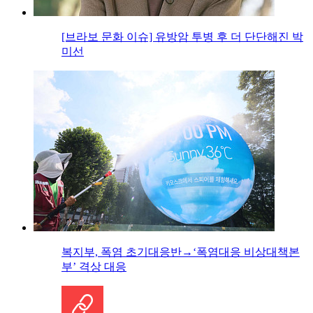
[브라보 문화 이슈] 유방암 투병 후 더 단단해진 박
미선
복지부, 폭염 초기대응반→‘폭염대응 비상대책본
부’ 격상 대응