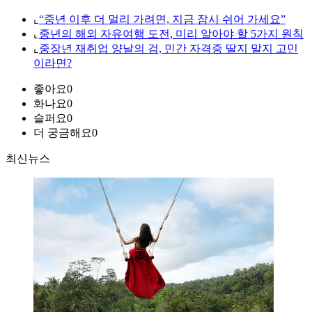
⌞
“중년 이후 더 멀리 가려면, 지금 잠시 쉬어 가세요”
⌞
중년의 해외 자유여행 도전, 미리 알아야 할 5가지 원칙
⌞
중장년 재취업 양날의 검, 민간 자격증 딸지 말지 고민
이라면?
좋아요
0
화나요
0
슬퍼요
0
더 궁금해요
0
최신뉴스