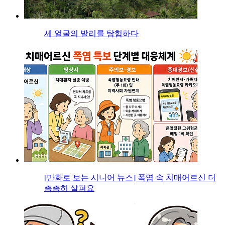
세 얼굴의 발리를 탐험하다
[만화로 보는 시니어 뉴스] 폭염 속 치매어르신 더
촘촘히 살펴요