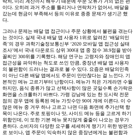
락처, 미리 계산까지 해두기 때문에 주문 오류가 거의 없는 편
이다. 오히려 과거 주소를 틀리거나 연락처가 없어서, 배달을
갔는데 현금이 부족해서 등의 이유로 종종 문제가 생기곤 했
다.
그러나 문제는 배달 앱 접근이나 주문 상황에서 불편을 겪는다
는 것이다. 실제 국내 배달 앱 사용자 1위로 알려진 ‘배달의민
족’의 경우 과학기술정보통신부 ‘2020 모바일 앱 접근성 실태
조사’에서 국내 다운로드 상위 300대 앱 중 점수 38.9점을 받아
꼴찌인 300위를 기록했다. 해당 연구는 고령자와 장애인의 앱
접근성을 파악하는 척도로 쓰인 만큼, 중장년 배달 앱 사용자
의 불편함이 드러나는 결과로 볼 수 있다. 요즘은 배달의민족
이 아닌 다른 배달 앱에서도 주문이 만만찮다는 걸 느낀다. 기
본적인 메뉴 고르기부터 난항이다. 메뉴가 적은 가게라면 수월
하지만, 음식 종류가 많고 선택사항이 많은 곳일수록 손가락은
화면을 스크롤하기 바쁘다. 가령 강남에 있는 한 도시락 전문
점의 경우 앱에 등록된 메뉴 가짓수만 90여 개에 이른다. 이 수
많은 메뉴 중 겨우 하나 고르고 나면 다음 화면에 추가선택 항
목이 나온다. 주로 토핑이나 맛, 사이드 메뉴 등을 고르게 하기
위함인데, 이 또한 기본 메뉴 못지않게 줄줄이 나오는 경우가
흔하다. 소비자의 다양한 요구를 세세하게 챙기기 위한 방편으
로 보이나, 앱 주문이 익숙하지 않은 중장년에게는 불편함과