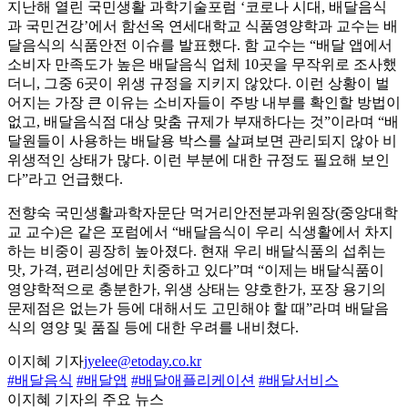
지난해 열린 국민생활 과학기술포럼 ‘코로나 시대, 배달음식
과 국민건강’에서 함선옥 연세대학교 식품영양학과 교수는 배
달음식의 식품안전 이슈를 발표했다. 함 교수는 “배달 앱에서
소비자 만족도가 높은 배달음식 업체 10곳을 무작위로 조사했
더니, 그중 6곳이 위생 규정을 지키지 않았다. 이런 상황이 벌
어지는 가장 큰 이유는 소비자들이 주방 내부를 확인할 방법이
없고, 배달음식점 대상 맞춤 규제가 부재하다는 것”이라며 “배
달원들이 사용하는 배달용 박스를 살펴보면 관리되지 않아 비
위생적인 상태가 많다. 이런 부분에 대한 규정도 필요해 보인
다”라고 언급했다.
전향숙 국민생활과학자문단 먹거리안전분과위원장(중앙대학
교 교수)은 같은 포럼에서 “배달음식이 우리 식생활에서 차지
하는 비중이 굉장히 높아졌다. 현재 우리 배달식품의 섭취는
맛, 가격, 편리성에만 치중하고 있다”며 “이제는 배달식품이
영양학적으로 충분한가, 위생 상태는 양호한가, 포장 용기의
문제점은 없는가 등에 대해서도 고민해야 할 때”라며 배달음
식의 영양 및 품질 등에 대한 우려를 내비쳤다.
이지혜 기자
jyelee@etoday.co.kr
#배달음식
#배달앱
#배달애플리케이션
#배달서비스
이지혜 기자의 주요 뉴스