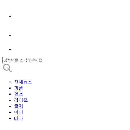
전체뉴스
피플
헬스
라이프
컬처
머니
테마