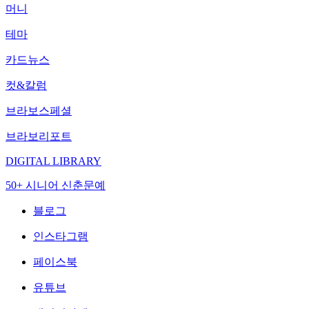
머니
테마
카드뉴스
컷&칼럼
브라보스페셜
브라보리포트
DIGITAL LIBRARY
50+ 시니어 신춘문예
블로그
인스타그램
페이스북
유튜브