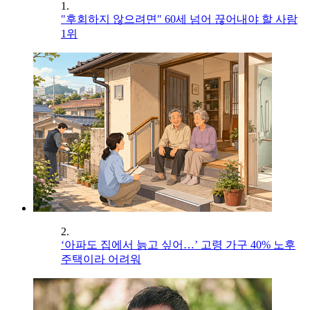
1.
"후회하지 않으려면" 60세 넘어 끊어내야 할 사람
1위
2.
‘아파도 집에서 늙고 싶어…’ 고령 가구 40% 노후
주택이라 어려워