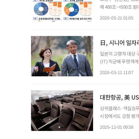
에 400조→500조 원대
년 한 해 코스피가 7
2026-05-21 01:05
직연금 규모는 해가 
日, 시니어 일자
일본의 고령자 대상 
(IT) 직군에 뚜렷하
고용을 확대하려는 우
2026-03-11 11:07
격 환경에 맞게 전환
대한항공, 美 US
상위클래스·객실승무원·기내식 TOP3
시장에서도 긍정 평가 대한항공은 미국 유력 종합일간지 USA투데이가 주관하는 ‘2025년 
베스트 리더스 초이스 어워
2025-12-01 09:38
다고