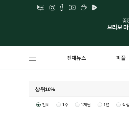
전체뉴스
피플
전체
1주
1개월
1년
직