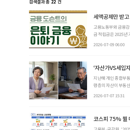
검색결과 총
22
건
세액공제만 받고 
고용노동부와 금융감독
금 적립금은 2025년
지하지만, 개인형퇴직연금
2026-07-09 06:00
산 세액공제를 받기 위
‘자산가VS세입자
지난해 개인 종합부동
령층의 자산이 부동산
보유세가 아니라 월세
2026-07-07 15:31
코스피 75% 뛸
고용부·금감원, '202