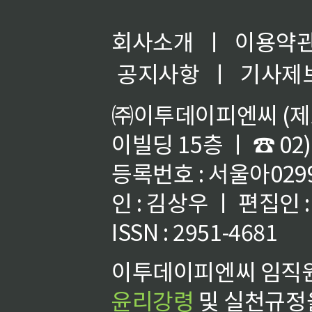
회사소개
ㅣ
이용약
공지사항
ㅣ
기사제
㈜이투데이피엔씨 (제호
이빌딩 15층 ㅣ ☎ 02)
등록번호 : 서울아02992
인 : 김상우 ㅣ 편집인
ISSN : 2951-4681
이투데이피엔씨 임직원
윤리강령
및 실천규정을