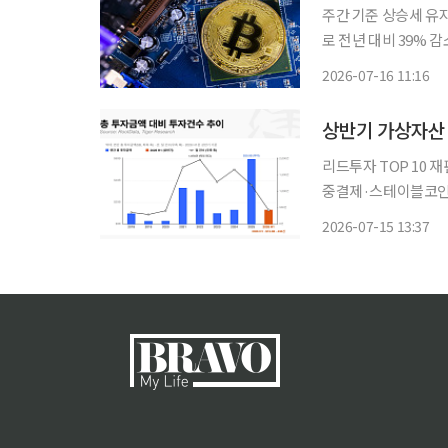
주간 기준 상승세 유
로 전년 대비 39% 감
이 6만5천달러선 안
2026-07-16 11:16
습이다. 거시 환경 
상반기 가상자산 
리드투자 TOP 10 
중결제·스테이블코인·CEX 부상…게
장에 유입된 투자금이
2026-07-15 13:37
났다. 자금이 초기 