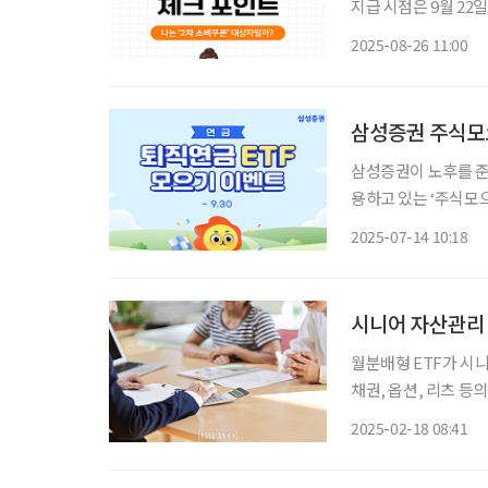
지급 시점은 9월 22
당 10만 원씩 지급될
2025-08-26 11:00
방안을 잠정 확정했다.
삼성증권 주식모
삼성증권이 노후를 준비하는 투자
용하고 있는 ‘주식모
모으기’ 서비스를 오픈
2025-07-14 10:18
목을 선택해 정기적으
시니어 자산관리 
월분배형 ETF가 시니
채권, 옵션, 리츠 등
등을 수취하고 이를 매
2025-02-18 08:41
월분배형 ETF 순자산 