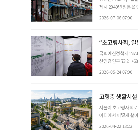
제시 2040년 일본은 ‘초고령사회’라는 단어만으로는 설명하기 어려운 단계에 들어선다. 전후
2차 베이비붐 세대인
2026-07-06 07:00
“초고령사회, 일
국회예산정책처 ‘NABO
산연령인구 73.2→68.2% 하락 고령 인구가 증가하자 경제
감소하고 있는 것으로
2026-05-24 07:00
고령층 생활시설 
서울이 초고령사회로 
어디에서 어떻게 살아
22일 서울연구원이 
2026-04-22 13:23
용 체계 강화 필요’에