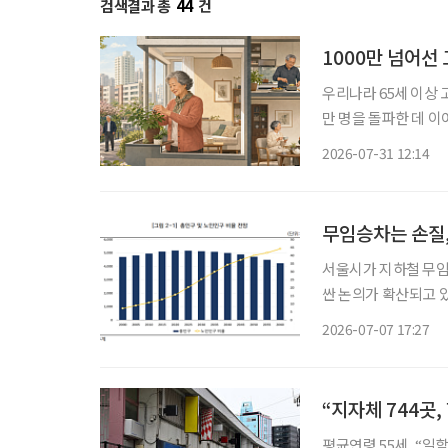
검색결과 총
44
건
1000만 넘어선 
우리나라 65세 이상 
만 명을 돌파한 데 이
만 사는 가구도 20%에 육박했다. 특히 고령자 1인 가구는 5년
2026-07-31 12:14
를 넘어섰다. 여성 1
무임승차는 손질,
서울시가 지하철 무임
싼 논의가 확산되고 
로 조정하기보다 제도별
2026-07-07 17:27
제·인문사회연구회(N
“지자체 744곳,
평균연령 55세, “일할