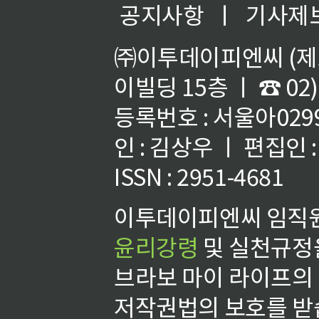
공지사항
ㅣ
기사제
㈜이투데이피엔씨 (제호
이빌딩 15층 ㅣ ☎ 02)
등록번호 : 서울아02992
인 : 김상우 ㅣ 편집인
ISSN : 2951-4681
이투데이피엔씨 임직원
윤리강령
및 실천규정을
브라보 마이 라이프의
저작권법의 보호를 받