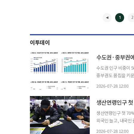
1
2
이투데이
수도권·중부권에
수도권 인구 비중이 
중부권도 몸집을 키운
청년층에 집중돼 생산
2026-07-28 12:00
◀
생산연령인구 첫
생산연령인구 첫 70%
외국인 늘고, 내국인 줄고 우리나라 국민 중 일할 수 있는 나이(15~64세)인 
음으로 70% 밑으로 떨
2026-07-28 12:00