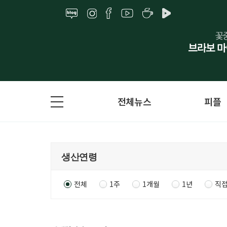
전체뉴스
피플
전체
1주
1개월
1년
직