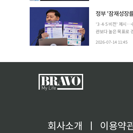
구 비중은 20.7%로
'3·4·5 비전' 제
관보다 높은 목표로 경제 대도약 추진 정부가 잠재성장
방 성장축 육성에 국
2026-07-14 11:45
3%·수출 세계 4강·국
회사소개
ㅣ
이용약