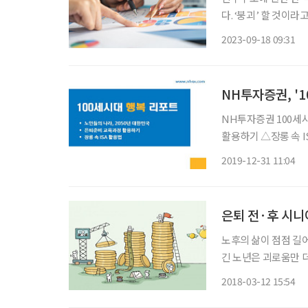
다. ‘붕괴’ 할 것이
린지’라고 말한다. 그리고 이때의
2023-09-18 09:31
영화 ‘첨밀밀’은 많
NH투자증권, '
NH투자증권 100세
활용하기 △장롱 속 I
혔다. 행복리포트는 
2019-12-31 11:04
100세시대를 위한 생
은퇴 전·후 시니
노후의 삶이 점점 길
긴 노년은 괴로움만 더
직전인 50대뿐만 아
2018-03-12 15:54
한 노력이 필요하다.