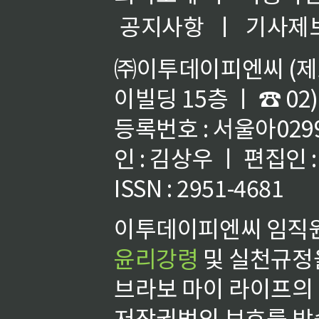
공지사항
ㅣ
기사제
㈜이투데이피엔씨 (제호
이빌딩 15층 ㅣ ☎ 02)
등록번호 : 서울아02992
인 : 김상우 ㅣ 편집인
ISSN : 2951-4681
이투데이피엔씨 임직원
윤리강령
및 실천규정을
브라보 마이 라이프의
저작권법의 보호를 받