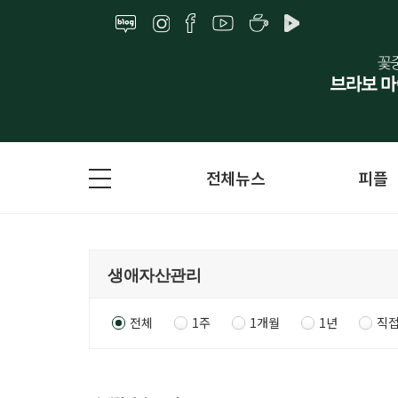
전체뉴스
피플
전체
1주
1개월
1년
직