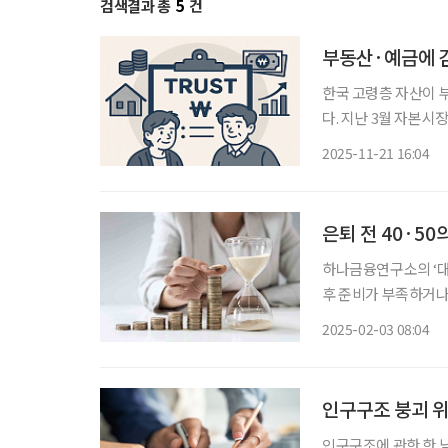
검색결과 총
5
건
부동산·예금에 
한국 고령층 자산이 
다. 지난 3월 자본시
개선 방안' 보고서에 
2025-11-21 16:04
것으
은퇴 전 40·50
하나금융연구소의 ‘대한
후 준비가 부족하거나 
제 행동에 옮기는 이는
2025-02-03 08:04
까? 은퇴 전, 은퇴 
인구구조 붕괴 위
인구구조에 관한 한 