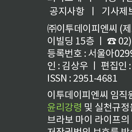
공지사항
ㅣ
기사제
㈜이투데이피엔씨 (제호
이빌딩 15층 ㅣ ☎ 02)
등록번호 : 서울아02992
인 : 김상우 ㅣ 편집인
ISSN : 2951-4681
이투데이피엔씨 임직원
윤리강령
및 실천규정을
브라보 마이 라이프의
저작권법의 보호를 받