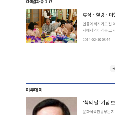
검색결과 총
1
건
휴식ㆍ힐링ㆍ여행
연등이 꺼지기도 전 이
사에서의 아침은 그 자체가 보약이요 힐링
절로 나는 곳, 내려놓
2014-02-10 08:44
이투데이
'책의 날' 기념
문화체육관광부는 지난