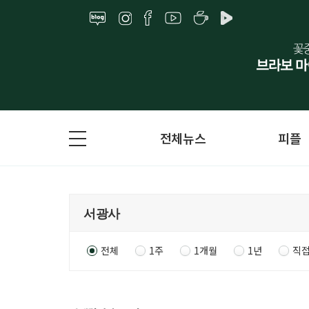
전체뉴스
피플
전체
1주
1개월
1년
직