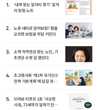
1.
‘내게 맞는 일자리 찾기’ 일자
리 탐험 노트
2.
노후 대비로 달러보험? 환율
오르면 보험료 부담 커진다
3.
소액 직역연금 받는 노인, 기
초연금 수령 길 열린다
4.
초고령사회 ‘제1차 국가인구
전략 기본계획’에 담길 정책
은
5.
브라보 리포트 1호 ‘사오정
시대, 73세까지 일하기 전략’