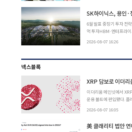
공연장. 응원봉만큼이나 눈
SK하이닉스, 용인·
6월 발표 중장기 투자 전략 
억 투자HBM·엔터프라이즈 S
스가 인공지능(AI) 시대 
2026-08-07 16:26
억원을 투입해 신규 반도
넥스블록
XRP 담보로 이더리
이더리움 메인넷에서 XRP
운용 볼트에 편입됐다. 플레어 네트워크는 지난 3일(현지시간) 기관 디파이 운용사 센토라
(Sentora)가 RLUS
2026-08-07 16:05
대출 프로토콜 모포(Mor
美 클래리티 법안 연