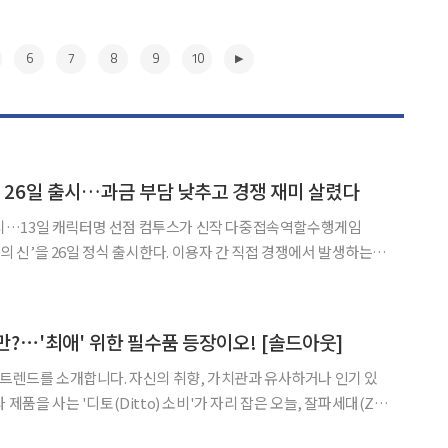
6
7
8
9
10
’ 26일 출시…과금 부담 낮추고 경쟁 재미 살렸다
터명 선점 컴투스가 신작 다중접속역할수행게임
오만의 신’을 26일 정식 출시한다. 이용자 간 직접 경쟁에서 발생하는 부
 특유의 성장과 경쟁의 재미를 살리는 데 초점을 맞췄다. 핵심 성장
하지 않고 게임 플레이를 통해 유료 상품 구성품을
▶
만?⋯'최애' 위한 필수품 등장이오! [솔드아웃]
 트렌드를 소개합니다. 자신의 취향, 가치관과 유사하거나 인기 있
 제품을 사는 '디토(Ditto) 소비'가 자리 잡은 오늘, 잘파세대(Z세
 곳은 어디일까요? 아이돌 콘서트 시작을 기다리는