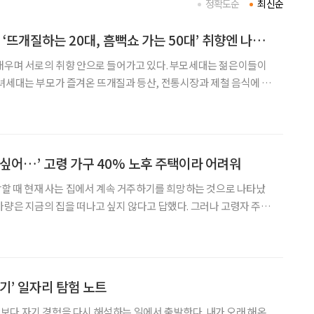
정확도순
최신순
[윤나래의 세대읽기] ‘뜨개질하는 20대, 흠뻑쇼 가는 50대’ 취향엔 나이가 없다
배우며 서로의 취향 안으로 들어가고 있다. 부모세대는 젊은이들이
녀세대는 부모가 즐겨온 뜨개질과 등산, 전통시장과 제철 음식에 눈
분은 전에 비해 희미해졌다. 이른바 ‘취향의 에이지리스’
 싶어…’ 고령 가구 40% 노후 주택이라 어려워
건강할 때 현재 사는 집에서 계속 거주하기를 희망하는 것으로 나타났
가량은 지금의 집을 떠나고 싶지 않다고 답했다. 그러나 고령자 주거
주택 공급에 무게가 실려 있다. 통합돌봄 시행을 계기로 집수리부터
 돌봄까지 연결하는 주거 지원 체계를 구축해야 한다
기’ 일자리 탐험 노트
다 자기 경험을 다시 해석하는 일에서 출발한다. 내가 오래 해온