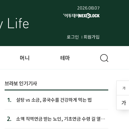
2026.08.07
로그인
회원가입
머니
테마
브라보 인기기사
가
1.
설탕 vs 소금, 콩국수를 건강하게 먹는 법
가
2.
소액 직역연금 받는 노인, 기초연금 수령 길 열린
다