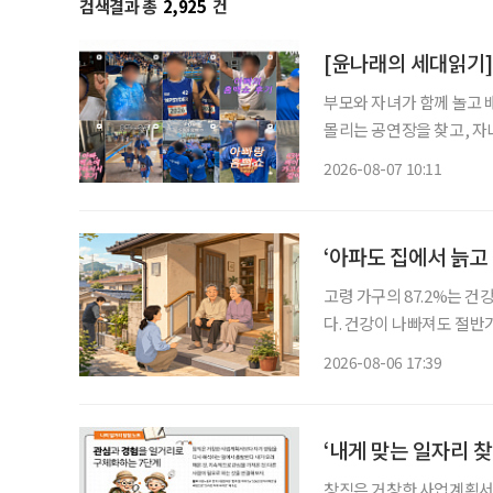
검색결과 총
2,925
건
부모와 자녀가 함께 놀고 
몰리는 공연장을 찾고, 자
을 돌린다. 세대의 취향이 완전히 같아진 것은 아니지만 무엇이 젊은 취향이고 무엇이 나이 든
2026-08-07 10:11
사람의 취향인지 가르던 구
‘아파도 집에서 늙고
고령 가구의 87.2%는 
다. 건강이 나빠져도 절반
정책은 시설 입소와 신규 
2026-08-06 17:39
퇴원 후 임시 거처, 방문
‘내게 맞는 일자리 찾
창직은 거창한 사업계획서보