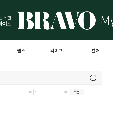
헬스
라이프
컬처
~
적용