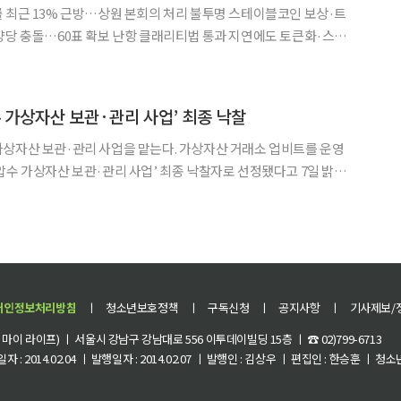
 최근 13% 근방…상원 본회의 처리 불투명 스테이블코인 보상·트
양당 충돌…60표 확보 난항 클래리티법 통과 지연에도 토큰화·스테
Y Act)
측시장에서 13% 근방에 머물고 있다. 올해 초만 해도
수 가상자산 보관·관리 사업’ 최종 낙찰
관리 사업을 맡는다. 가상자산 거래소 업비트를 운영
압수 가상자산 보관·관리 사업’ 최종 낙찰자로 선정됐다고 7일 밝혔
 일반경쟁입찰 방식으로 진행됐으며 계약 기간은 1년이다.
개인정보처리방침
ㅣ
청소년보호정책
ㅣ
구독신청
ㅣ
공지사항
ㅣ
기사제보/
이 라이프) ㅣ 서울시 강남구 강남대로 556 이투데이빌딩 15층 ㅣ ☎ 02)799-6713
 : 2014.02.04 ㅣ 발행일자 : 2014.02.07 ㅣ 발행인 : 김상우 ㅣ 편집인 : 한승훈 ㅣ