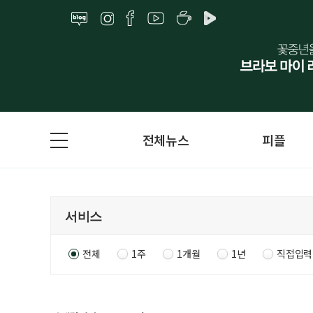
전체뉴스
피플
전체
1주
1개월
1년
직접입력