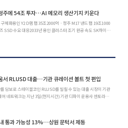
에 띄는 게 있습니다. 공연이 시작되기도 전부터 무
청주에 54조 투자…AI 메모리 생산기지 키운다
구체화용인 Y2 D램 팹 35조2000억ㆍ청주 M17 낸드 팹 19조1000
SD 수요 대응2033년 용인 클러스터 조기 완공 속도 SK하이닉
급증하는 메모리 수요에 대응하기 위해 용인과 청주에 총 54조3000
체 생산시설을 건설한다. HBM(고대역폭메
움서 RLUSD 대출…기관 큐레이션 볼트 첫 편입
를 담보로 스테이블코인 RLUSD를 빌릴 수 있는 대출 시장이 기관
D 메인 볼트에 FXRP를 담보 자산으로 추가했다고 밝혔다. 해당 볼트는
pho) 위에서 운용되며, 플레어에 따르면 전체
내 통과 가능성 13%…상원 문턱서 제동