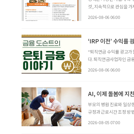
것, 지속적으로 관심을 가져온 것
동부·한국고용정보원 ‘함께 
2026-08-06 06:00
재구성. STEP 1. 내
‘IRP 이전’ 수익률
“퇴직연금 수익률 광고가 많이 보이는데
다. 퇴직연금사업자인 금융
드), 비대면 가입 혜택 
2026-08-06 06:00
건 옮기는 것만이 정답은 
AI, 이제 돌봄에 지
부모의 병원 진료와 일상
규정과 근로시간 조정 방법
상담을 넘어 기업이 조직 
2026-08-05 07:00
본 고령친화기술 기업 시디