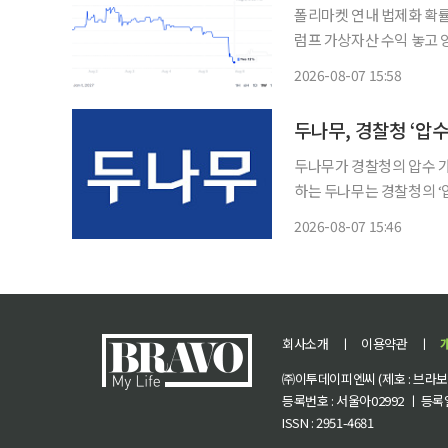
폴리마켓 연내 법제화 확률
럼프 가상자산 수익 놓고 
이블코인 제도화 흐름은 지속 미국 가상자산 시장구조를 규율할 클래리티법(CLARIT
2026-08-07 15:58
의 연내 통과 가능성이 예
두나무, 경찰청 ‘압
두나무가 경찰청의 압수 가상자산 보관·
하는 두나무는 경찰청의 ‘
다. 이번 사업은 경찰이 압수한 가상자산을 안전하게 보관하고 효율적인 관리 체계를 구축하
2026-08-07 15:46
기 위해 추진됐다. 조달청
회사소개
ㅣ
이용약관
ㅣ
㈜이투데이피엔씨 (제호 : 브라보 마
등록번호 : 서울아02992 ㅣ 등록일자
ISSN : 2951-4681