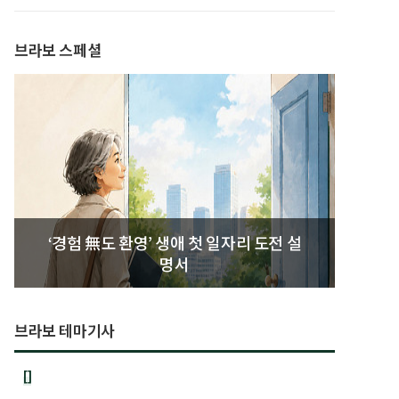
발간
브라보 스페셜
‘경험 無도 환영’ 생애 첫 일자리 도전 설
명서
브라보 테마기사
[]