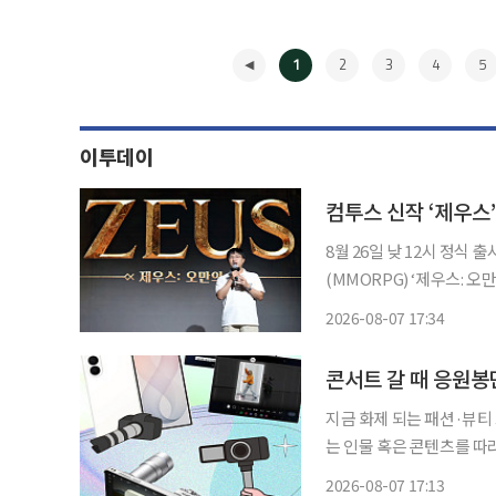
1
2
3
4
5
이투데이
컴투스 신작 ‘제우스
8월 26일 낮 12시 정식 출시…13일 캐릭
(MMORPG) ‘제우스: 
담을 낮추면서 MMORPG
2026-08-07 17:34
요소를 과금으로 직접 판매
◀
콘서트 갈 때 응원봉
지금 화제 되는 패션·뷰티
는 인물 혹은 콘텐츠를 따라
대와 알파세대의 합성어)의 눈길이 쏠린
2026-08-07 17:13