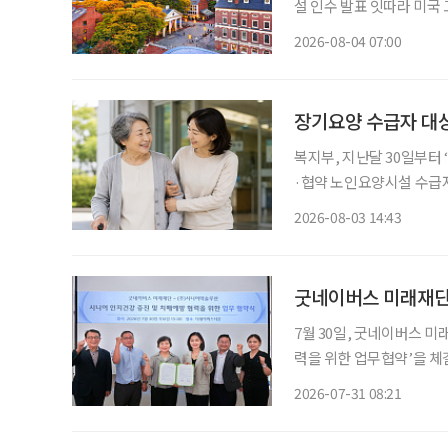
설 인수 발표 잇따라 미국 고령자 주거시설 시장에 지각변동이 나타나고 있다. 고령화로 입주
수요는 빠르게 늘지만 신규
2026-08-04 07:00
지연되자 투자사들은 새 시
장기요양 수급자 대
복지부, 지난달 30일부터
·협약 노인요양시설 수급자 
원 정부가 병원 이동부터 진료, 약 수령, 귀가까지 전 과정을 지원하는 '장기요양 병원동행 시
2026-08-03 14:43
범사업'
7월 30일, 굿네이버스 
력을 위한 업무협약’을 체결했다. 이번 협약은 초고령사회에 대응해 시
과 치매예방을 위한 전문
2026-07-31 08:21
기 위해 