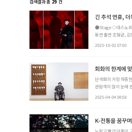
검색결과 총
29
건
긴 추석 연휴, 
●Stage ◇데스노트 일정 10월 14일 ~ 2026년 5월 10일 장소 디큐브 링크아트센터 연출 김
동연 출연 조형균, 김민석, 임규형, 김성규, 산들, 탕준상 등 뮤지컬 ‘데스노트’가 2년 만에 다
시 관객을 만난다. 동
2025-10-02 07:00
후 사회의 악을 처단
회화의 한계에 맞선
단색화의 거장 하종현
관람객이 많이 눈에 띈
청춘들을 맞이하고 있다. 전시의 시작을 알리는 ‘자화상’과 함께 두꺼운 물감과
2025-04-04 08:58
불에 그을린 듯한 작품
K-전통을 꿈꾸며
노랗고 빨간 단풍이 고