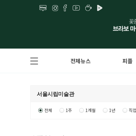
전체뉴스
피플
전체
1주
1개월
1년
직