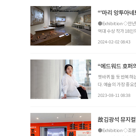
“‘마리 앙투아네
●Exhibition ◇만년사물 일정 3월 10일까지 장소 서울공예박물관 ‘올해의 금속공예가상’
역대 수상 작가 18
록 쓸 수 있는 사물을
2024-02-02 08:43
함께 그들의 일상과 
“에드워드 호퍼의
쳇바퀴 돌 듯 반복하
다. 예술의 가장 중
소의 말처럼, 쳇바퀴 
2023-08-11 08:38
는 신간 ‘예술이 필요
故김광석 뮤지컬 
●Exhibition ◇조명치 해양문화특별전 일정 8월 15일까지 장소 국립민속박물관 1인당 수