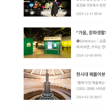
립정동극장에서 정성숙 대표
학원 갈래?” 정성숙 
2024-12-17 08:34
원을 선
“가을, 문화생활
●Exhibition ◇요즘 커피 일정 11월 10일까지 장소 국립민속박물관 2021년 국민 영양 통계
에 따르면, 커피는 한
즘 커피’ 전시에서는
2024-10-08 09:45
현시대 꿰뚫어본 
“틀에 박힌 예술에는
(1932~2006).
실이 되었고, 여전히 
2024-02-20 08:57
을 기억하는 중장년 