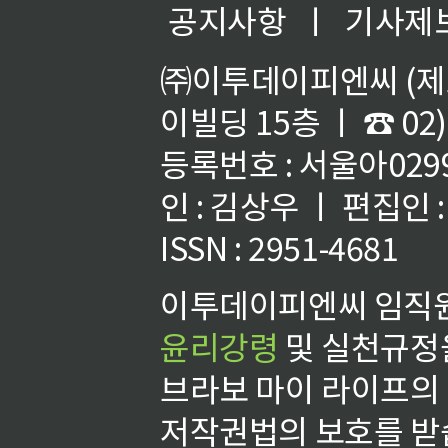
공지사항
ㅣ
기사제
㈜이투데이피엔씨 (제호
이빌딩 15층 ㅣ ☎ 02)
등록번호 : 서울아02992
인 : 김상우 ㅣ 편집인
ISSN : 2951-4681
이투데이피엔씨 임직원
윤리강령
및 실천규정을
브라보 마이 라이프의
저작권법의 보호를 받