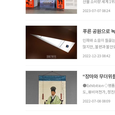
산물 소비량 세계 1
는 어류라고 할 수 
2023-07-07 08:24
고, 바다에서의 조명
푸른 공원으로 
인파와 소음이 들끓는
많지만, 불편과 불안도
않는다. 주점에 앉아
2022-12-23 08:42
사실 부담스럽다. 뭐 
“장마와 무더위를
●Exhibition ◇명품도시 한양 보물 100선 일정 8월 7일까지 장소 서울역사박물관 대동여지
도, 용비어천가, 청진
도시 한양 보물 100
2022-07-08 08:09
형문화재 25건을 포함