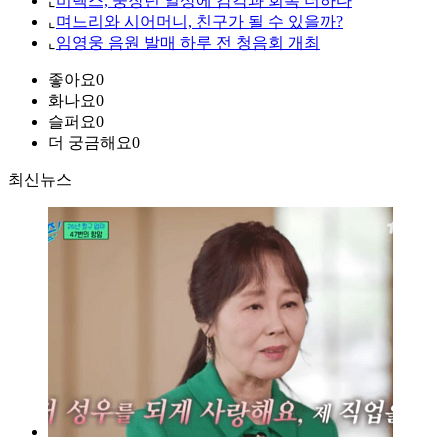
⌞
비렉스, 중장년 일상에 감각과 회복 더하다
⌞
며느리와 시어머니, 친구가 될 수 있을까?
⌞
임영웅 음원 발매 하루 전 청음회 개최
좋아요
0
화나요
0
슬퍼요
0
더 궁금해요
0
최신뉴스