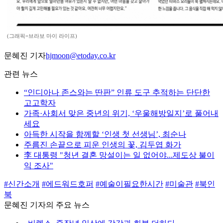
(그래픽=브라보 마이 라이프)
문혜진 기자
hjmoon@etoday.co.kr
관련 뉴스
“인디아나 존스와는 딴판” 인류 도구 추적하는 단단한
고고학자
가족·사회서 맞은 중년의 위기, ‘우울해방일지’로 풀어내
세요
아득한 시작을 함께할 ‘인생 첫 선생님’, 최순나
주름진 손끝으로 피운 인생의 꽃, 김두엽 화가
李 대통령 "청년 결혼 망설이는 일 없어야...제도상 불이
익 조사"
#신간소개
#에드워드호퍼
#예술이필요한시간
#미술관
#북인
북
문혜진 기자의 주요 뉴스