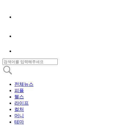
전체뉴스
피플
헬스
라이프
컬처
머니
테마