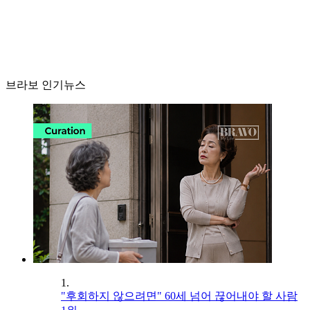
브라보 인기뉴스
1.
"후회하지 않으려면" 60세 넘어 끊어내야 할 사람