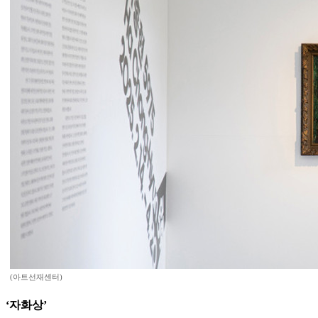
(아트선재센터)
‘자화상’