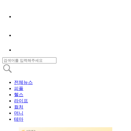
전체뉴스
피플
헬스
라이프
컬처
머니
테마