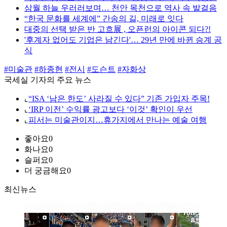
삼월 하늘 우러러보며… 천안 목천으로 역사 속 발걸음
“한국 문화를 세계에” 간송의 길, 미래로 잇다
대중의 선택 받은 반 고흐展 , 오픈런의 아이콘 되다?!
'후계자 없어도 기업은 남긴다'… 29년 만에 바뀐 승계 공
식
#미술관
#하종현
#전시
#도슨트
#자화상
국세실 기자의 주요 뉴스
⌞
“ISA ‘남은 한도’ 사라질 수 있다” 기존 가입자 주목!
⌞
‘IRP 이전’ 수익률 광고보다 ‘이것’ 확인이 우선
⌞
피서는 미술관이지…휴가지에서 만나는 예술 여행
좋아요
0
화나요
0
슬퍼요
0
더 궁금해요
0
최신뉴스