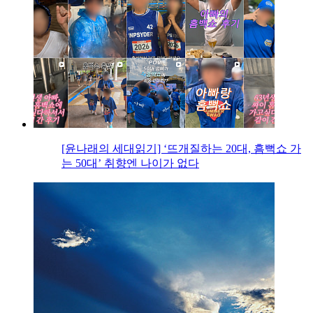
[윤나래의 세대읽기] ‘뜨개질하는 20대, 흠뻑쇼 가
는 50대’ 취향엔 나이가 없다