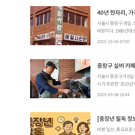
40년 한자리, 
서울시 중랑구 예일 
테랑이다. 1980년대
걸렸다는 그는 지금도 카메라로
2025-10-05 07:00
터 증가했다고 보세요?
중랑구 실버 카페
서울시 중랑구가 8일 어
시가 주관한 ‘202
전담 기관인 ‘중랑시
2025-09-08 10:44
사업에 선정돼 보조금
[중장년 필독 정
바쁜 일상, 풍요로운 