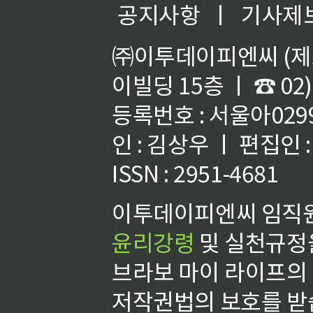
공지사항
ㅣ
기사제
㈜이투데이피엔씨 (제호
이빌딩 15층 ㅣ ☎ 02)
등록번호 : 서울아02992
인 : 김상우 ㅣ 편집인
ISSN : 2951-4681
이투데이피엔씨 임직원
윤리강령
및 실천규정을
브라보 마이 라이프의
저작권법의 보호를 받