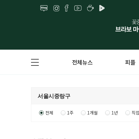
전체뉴스
피플
전체
1주
1개월
1년
직