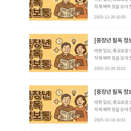
자체 혜택 등을 모아 전달 드립니다. 파크골프장, 세대
구는 구립신내노인종합지관
2025-11-20 10:30
중랑천변에 중랑구립파
[중장년 필독 정
바쁜 일상, 풍요로운 
자체 혜택 등을 모아 전달 드립니다. 내 차에 소화기 필
난다. 주행 중 엔진 
2025-10-29 10:22
가 많다. 이런 이유로
[중장년 필독 정
바쁜 일상, 풍요로운 
자체 혜택 등을 모아 전달 드립니다. 서울시 중랑구, ‘A
음 서울시 중랑구는 초고령사회 진입과 돌봄 공백 우려에 선제적으로 대응하기 위해 인공지
2025-10-14 10:31
능(AI)을 활용한 맞춤