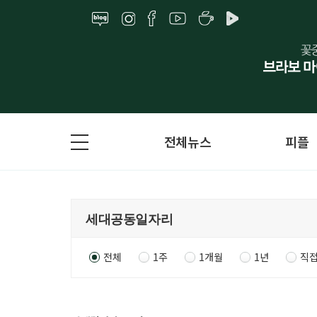
전체뉴스
피플
전체
1주
1개월
1년
직