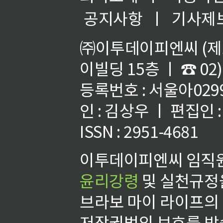
공지사항
ㅣ
기사제
㈜이투데이피엔씨 (제호
이빌딩 15층 ㅣ ☎ 02)
등록번호 : 서울아02992
인 : 김상우 ㅣ 편집인
ISSN : 2951-4681
이투데이피엔씨 임직원
윤리강령
및 실천규정을
브라보 마이 라이프의
저작권법의 보호를 받