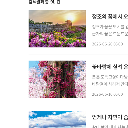
검색결과 총
91
건
정조의 꿈에서 오
정조가 꿈꾼 도시를 
군가의 꿈은 드문드문
히 굳건하다. 그 안
2026-06-20 06:00
꽃바람에 실려 온
봄은 도둑고양이마냥 
바람결에 사라져 간다.
한다. 바야흐로 꽃철이다. 굳이 멀리 떠나지 않아도 된다. 읽을거리 하나쯤 담
2026-05-16 06:00
한 병, 교통카드 한 
언제나 자연이 숨
살다 보면 내가 사는 