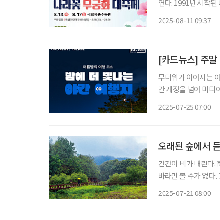
연다. 1991년 시작
피는 시기에 열린다.
2025-08-11 09:37
누는 자리다
[카드뉴스] 주말 
무더위가 이어지는 여
간 개장을 넘어 미디
유를 동시에 만족시키
2025-07-25 07:00
서는 조명과 미디어 
오래된 숲에서 
간간이 비가 내린다.
바라만 볼 수가 없다. 고요한 숲을 떠올린다.
들어가 보는 하루. 비
2025-07-21 08:00
가는 수목원은 청량한