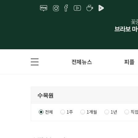
전체뉴스
피플
전체
1주
1개월
1년
직