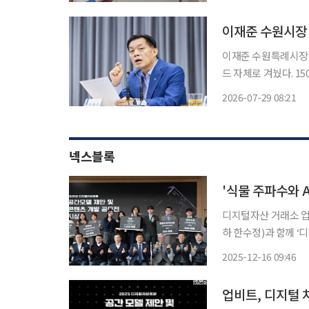
이재준 수원시장 
이재준 수원특례시장이 
드 자체로 겨눴다. 1500만
합하면, 이 시장은 2
2026-07-29 08:21
진
넥스블록
'식물 주파수와 
디지털자산 거래소 업
하 한수정)과 함께 ‘디지털 치
종수목원에서 최영태 
2025-12-16 09:46
ESG임팩트 실장, 한동
유
업비트, 디지털 