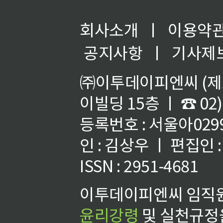
회사소개
ㅣ
이용약
공지사항
ㅣ
기사제
㈜이투데이피엔씨 (제호
이빌딩 15층 ㅣ ☎ 02)
등록번호 : 서울아02992
인 : 김상우 ㅣ 편집인
ISSN : 2951-4681
이투데이피엔씨 임직원
윤리강령
및 실천규정을