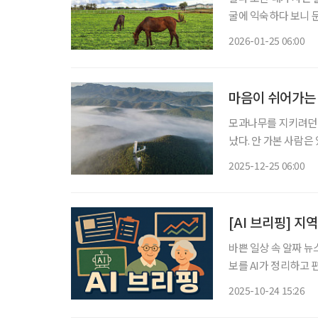
굴에 익숙하다 보니 
그리움을 늘어놓으며 나도 모르는 
2026-01-25 06:00
로운 한 해의 시작이다
마음이 쉬어가는
모과나무를 지키려던 
났다. 안 가본 사람은 있어도 한 번만 간 사람은 없다는 사유원(思惟園)은 대구시 군위군 팔공
산 자락 70만㎡에 
2025-12-25 06:00
들어서면 완전히 달라
[AI 브리핑] 지
바쁜 일상 속 알짜 뉴
보를 AI가 정리하고 편집국 기자가 
력난’…한경협 ‘은퇴
2025-10-24 15:26
가 인력난을 겪고 있