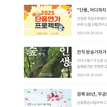
"단풍, 어디까지
산림청 국립수목원이 
부터 11월 19일까지
계절관측 플랫폼’을 
2025-09-29 10:14
전직 방송기자가 
미다스북스가 인문 신
숲해설가로 전향한 김
으로 바라보는 시선을
2025-09-25 15:47
않아도 괜찮다”는 메시
광복 80년, 무
산림청은14일부터 1