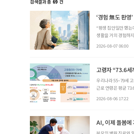
검색결과 총
69
건
‘경험 無도 환영
“평생 집안일만 했는데
생활을 거의 경험하지 
같은 문턱 앞에 선다.
2026-08-07 06:00
지 낯설다. 이들에게 
고령자 “73.6
우리나라 55~79세 
근로 연령은 평균 73
53세였다. 주된 일
2026-08-06 17:22
AI, 이제 돌봄
부모의 병원 진료와 