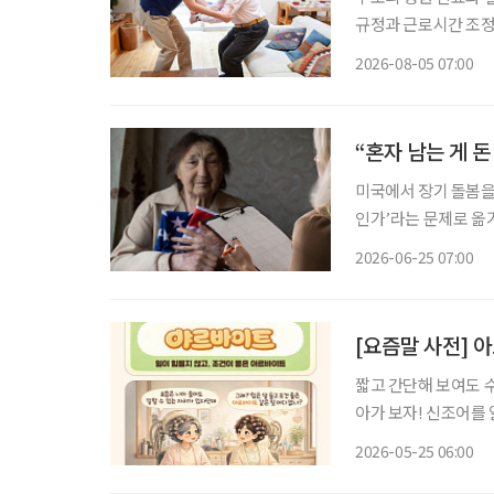
규정과 근로시간 조정
상담을 넘어 기업이 조
2026-08-05 07:00
본 고령친화기술 기업
“혼자 남는 게 
미국에서 장기 돌봄을 
인가’라는 문제로 옮겨가고 있다는 
산하 네이션와이드 은퇴
2026-06-25 07:00
혼자 장기 돌봄 상황
[요즘말 사전] 
짧고 간단해 보여도 
아가 보자! 신조어를
은 기운이 더해진다. “힘들지 않은데 돈도 된다고?” 요즘 젊은 세대는 조건이 좋은 아르바이
2026-05-25 06:00
트를 두고 “완전 야