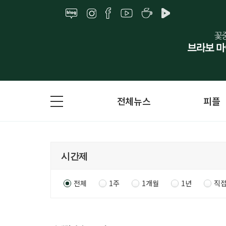
전체뉴스
피플
전체
1주
1개월
1년
직