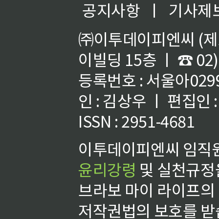
공지사항
ㅣ
기사제
㈜이투데이피엔씨 (제호
이빌딩 15층 ㅣ ☎ 02)
등록번호 : 서울아02992
인 : 김상우 ㅣ 편집인
ISSN : 2951-4681
이투데이피엔씨 임직원
윤리강령
및 실천규정을
브라보 마이 라이프의
저작권법의 보호를 받