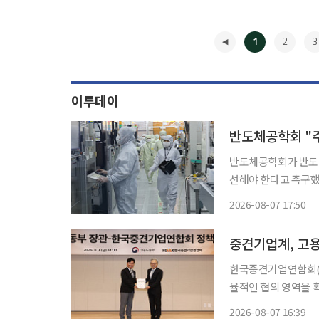
1
2
3
이투데이
반도체공학회 "
반도체공학회가 반도체
선해야 한다고 촉구했
등에 기술 경쟁력을 따라잡힐 수 있다는
2026-08-07 17:50
간제 특례에 대한 입
◀
중견기업계, 고용
한국중견기업연합회(중
율적인 협의 영역을 확대
련 회장은 이날 상장
2026-08-07 16:39