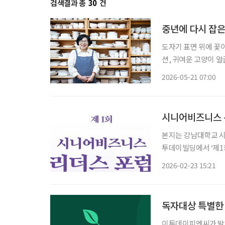
검색결과 총
30
건
중년에 다시 잡은 
도자기 표면 위에 꽃이
션, 귀여운 고양이 얼
런 시간이 반복된다.
2026-05-21 07:00
입히고, 가마에 넣어
시니어비즈니스 
본지는 강남대학교 시
투데이빌딩에서 ‘제1회 시니
사회의 전문가들이 식
2026-02-23 15:21
관계자들이 한자리에 
독자대상 특별한 
이투데이피엔씨가 발행