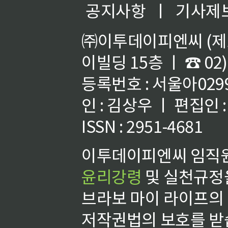
공지사항
ㅣ
기사제
㈜이투데이피엔씨 (제호
이빌딩 15층 ㅣ ☎ 02)
등록번호 : 서울아02992
인 : 김상우 ㅣ 편집인
ISSN : 2951-4681
이투데이피엔씨 임직원
윤리강령
및 실천규정을
브라보 마이 라이프의
저작권법의 보호를 받