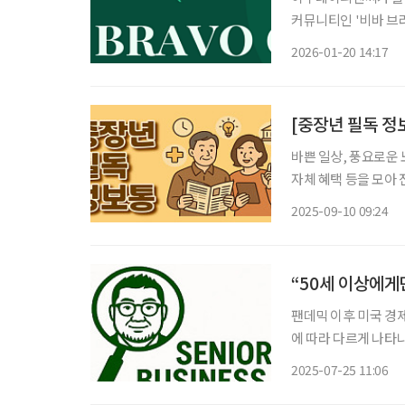
커뮤니티인 '비바 브라보 클럽' 1기 
강좌를 넘어 '배움→
2026-01-20 14:17
축적된 경험과 전문성
바쁜 일상, 풍요로운 
자체 혜택 등을 모아 전달 드립니다. KB골든라이프케어
고용노동부 산하 노
2025-09-10 09:24
으로 주관해 KB골
“50세 이상에게
팬데믹 이후 미국 경
에 따라 다르게 나타나
안정세를 유지하고 있
2025-07-25 11:06
제활동 참가율은 여전