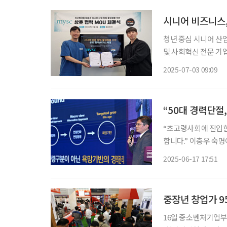
시니어 비즈니스,
청년 중심 시니어 산
및 사회혁신 전문 기
어퓨처(SeniorFut
2025-07-03 09:09
을 체결했다고 밝혔다
“50대 경력단절
“초고령사회에 진입한
합니다.” 이충우 숙명여대 실버비즈니스학과 교수는 17일 서울 중구 앰배서더 서울 풀만 그랜
드볼룸에서 열린 ‘2
2025-06-17 17:51
중심의 수동적 접근이
중장년 창업가 95
16일 중소벤처기업부