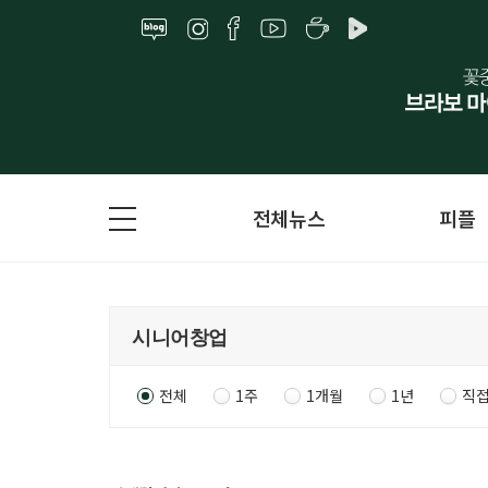
전체뉴스
피플
전체
1주
1개월
1년
직