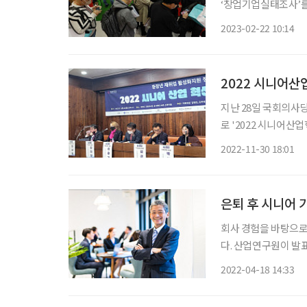
‘창업기업실태조사’를
목별로 자세히 들여다봤다. 해당 자료에 따르면 2020년 기준 전체 창업기업 
2023-02-22 10:14
개다. 이중 40대 이
2022 시니어산
지난 28일 국회의사
로 '2022 시니어산업혁신 국회세미나'가
무경 국회의원이 주
2022-11-30 18:01
회가 
은퇴 후 시니어 
회사 경험을 바탕으로
다. 산업연구원이 발
가 창업을 생각한 연령은
2022-04-18 14:33
체의 84.6%인 것으