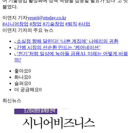
어 기술창업 활성화에 정책 역량을 집중할 필요가 있다"고 덧
붙였다.
이연지 기자
yeonji@etoday.co.kr
#시니어창업
#창업
#기술창업
#퇴직
#사업
이연지 기자의 주요 뉴스
⌞
소실점 향해 달린다! ‘나쁜 계집애’ 나애리의 귀환
⌞
간병 시장의 선순환 만드는 ‘케어네이션’
⌞
‘전기’처럼 일상에 녹아들 금융AI, 미래는 어떻게 바뀔
까?
좋아요
0
화나요
0
슬퍼요
0
더 궁금해요
0
최신뉴스