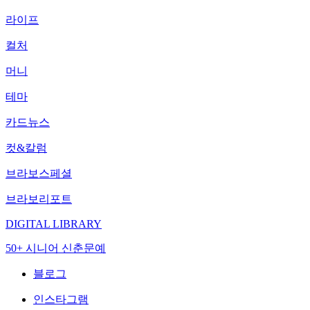
라이프
컬처
머니
테마
카드뉴스
컷&칼럼
브라보스페셜
브라보리포트
DIGITAL LIBRARY
50+ 시니어 신춘문예
블로그
인스타그램