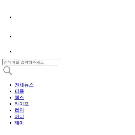
전체뉴스
피플
헬스
라이프
컬처
머니
테마