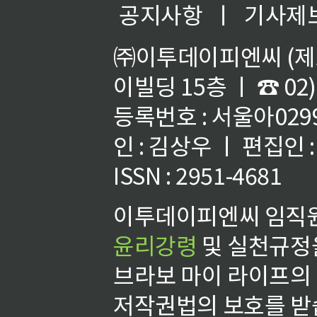
공지사항
ㅣ
기사제
㈜이투데이피엔씨 (제호
이빌딩 15층 ㅣ ☎ 02)
등록번호 : 서울아02992
인 : 김상우 ㅣ 편집인
ISSN : 2951-4681
이투데이피엔씨 임직원
윤리강령
및 실천규정을
브라보 마이 라이프의
저작권법의 보호를 받