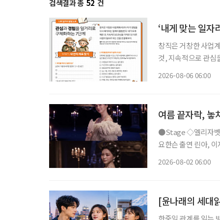
검색결과 총
52
건
‘내게 맞는 일자
창직은 거창한 사업계
것, 지속적으로 관심을 가
동부·한국고용정보원 ‘
2026-08-06 06:00
재구성. STEP 
여름 끝자락, 놓
●Stage ◇엘리자벳 일정 8월 16일 ~ 11월 15일 장소 블루스퀘어 우리은행홀 연출 로버트
요한슨 출연 린아, 이지혜
리자벳’은 오스트리아
2026-08-02 06:00
를 향한 갈망, 초월적 존
[윤나래의 세대읽
한중일 관계를 읽는 방