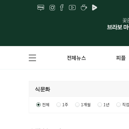
전체뉴스
피플
전체
1주
1개월
1년
직