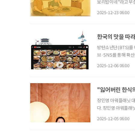
보리밥이네”라고 무심결
아버지는 숟가락을 빼
2025-12-23 06:00
그릇 부딪는 소리도 못
한국의 맛을 따
방탄소년단(BTS)를 
브·SNS를 통해 확산
시 글로벌 관심의 중
2025-12-06 06:00
늘고 있으며, 정부도
"잃어버린 한식의
장민영 아워플래닛 대표 음식은 단순히 생존의 수단이 아니라 사람과 계절, 지역
다. 장민영 아워플래닛
방식이 바뀌면 삶이 
2025-12-05 06:00
되살리며 지역과 사람,