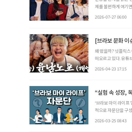
제를 불편하게 여기면
음식과 왕홍체험을 소
2026-07-27 06:00
지 않는다. 여행지, 
[브라보 문화 이
왜 떴을까? 넷플릭스
떠오르고 있다. 유튜
는 중이다. 유튜브 채널
2026-04-23 17:15
각 돌파했다. 무엇보
“실험 속 성장, 
‘브라보 마이 라이프’
적으로 자문단을 구성
위한 심도 있는 의견을 제시한다. 일시 : 2025년 10월 1일 오전
2026-03-25 08:43
이투데이피엔씨 미래