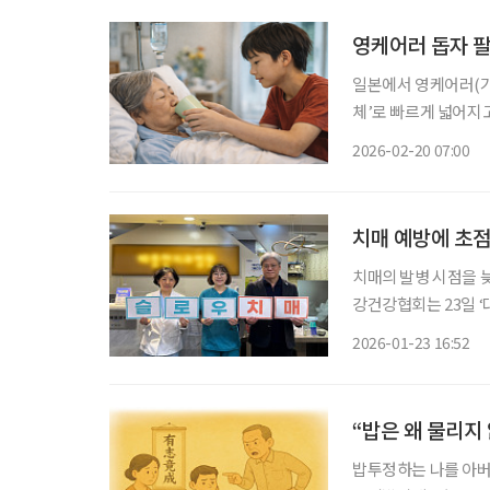
영케어러 돕자 팔
일본에서 영케어러(가
체’로 빠르게 넓어지고
담부터 가족 지원, 식
2026-02-20 07:00
눈에 띄는 시도는 ‘
치매 예방에 초점
치매의 발병 시점을 
강건강협회는 23일 
서 치매의 시작을 지연시
2026-01-23 16:52
한치매구강건강협회 회
“밥은 왜 물리지
밥투정하는 나를 아버지