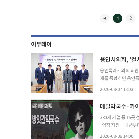
1
2
이투데이
용인시의회, '
용인특례시의회 의원연구단체
재를 종합하면 용인특
의실에서 발대식을 열
2026-08-07 18:03
구를 본격적으로 시작했다. 발대식에는 박은선 대표를 비롯해 김주환 간
◀
김한울
메밀막국수·카이
330개 기업 중 15
·입점 지원…내년부터 최대 1억원 사업화
국수와 목장에서 갓 
2026-08-06 14:00