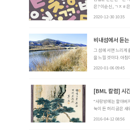
은? 이순신, ㄱㅈㅎ
나 퀴즈를 주고받으면
2020-12-30 10:35
비내섬에서 듣는
그 섬에 서면 느리게
을 느낄 것이다. 아
루어 눈부신 곳 , 생
2020-01-06 09:45
[BML 칼럼] 시
“사랑방에는 할아버지
눅이 든 허리 굽은 
다 금방앗간을 하는 
2016-04-12 08:56
판질이다. (중략) 나