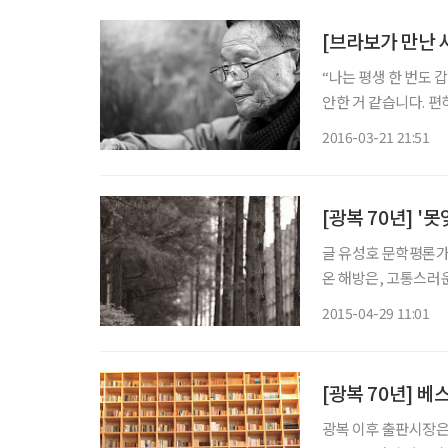
“나는 평생 한 번도 
안한 거 같습니다. 편하게 살 수 있는데도 굳이 갑이 왜 되냐는 생각이에요.” 아무 망설임 없이
스스로를 을이라 여긴다
2016-03-21 21:51
경림(申庚林·81)시인
[광복 70년] '
글 유성호 문학평론가·한양대 교수 1945년 8월 15일,
온 해방은, 고통스러
리게 한 역사적 사건
2015-04-29 11:01
도 그동안 박탈당했던
광복 이후 출판시장은 19