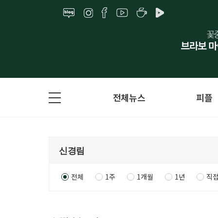
전체뉴스
피플
전체
1주
1개월
1년
직