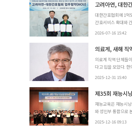
대한간호협회에 1억5000만원 기부 고려아연이 대한
간호서비스 확대와 간호사 
대한간호협회 업무 협
2026-07-16 15:42
약식엔 정무경 고려아
의료계, 새해 직
의료계 직역 단체들이
다고 입을 모았다. 
범위 및 근무 환경 등과
2025-12-31 15:40
의료계에 따르면 대
제35회 재능시
재능교육은 재능시낭송
와 성인부 통합으로 본선
회는 재단법인 재능문
2025-12-16 09:13
예술위원회, 한국교원