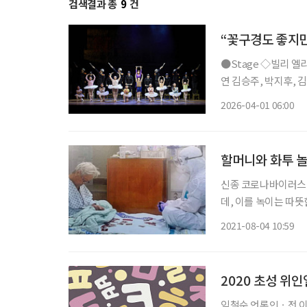
검색결과 총
9
건
“꽃구경도 좋지만
●Stage ◇빌리 엘리어트 일정 4월 12일 ~ 7월 26일 장소 블루스퀘어 연출 에드 번사이드 출
연 김승주, 박지후, 
만에 네 번째 시즌으로
2026-04-01 06:00
북부 지역을 배경으로
할머니와 화투 놀
신종 코로나바이러스 
데, 이를 녹이는 따뜻
하는 간호사 사진이다. 3일 대한간호협회에 따르면 화제의 주인공은 삼육서울병원 
2021-08-04 10:59
(29) 간호사로 사진
2020 초성 위
임철순 언론인ㆍ전 이투데이 주필 어린이 여러분, 우리나