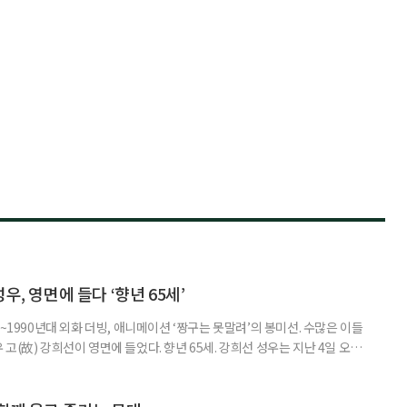
우, 영면에 들다 ‘향년 65세’
~1990년대 외화 더빙, 애니메이션 ‘짱구는 못말려’의 봉미선. 수많은 이들
고(故) 강희선이 영면에 들었다. 향년 65세. 강희선 성우는 지난 4일 오전
6일 오전 7시 40분 서울성모병원 장례식장에서 엄수됐으며, 장지는 용인공
1년 대장암 진단을 받은 뒤 암이 간으로 전이돼 항암 치료를 이어왔다. 투병
 이어간 그의 모습은 많은 이들에게 깊은 울림을 남겼