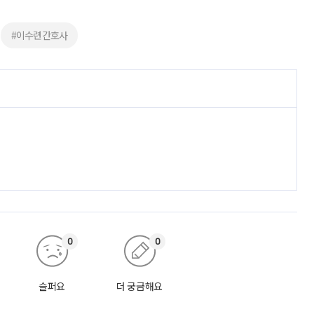
#이수련간호사
0
0
슬퍼요
더 궁금해요