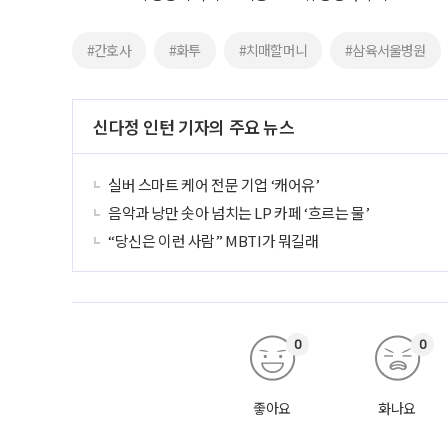
#간호사
#화투
#치매할머니
#삼육서울병원
신다정 인턴 기자의 주요 뉴스
실버 스마트 케어 전문 기업 ‘캐어유’
음악과 낭만 솟아 넘치는 LP 카페 ‘흐르는 물’
“당신은 이런 사람” MBTI가 뭐길래
0
0
좋아요
화나요