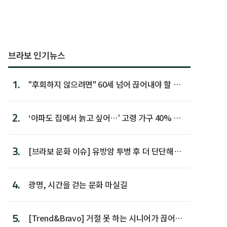
브라보 인기뉴스
1.
"후회하지 않으려면" 60세 넘어 끊어내야 할 사
람 1위
2.
‘아파도 집에서 늙고 싶어…’ 고령 가구 40% 노
후 주택이라 어...
3.
[브라보 문화 이슈] 유방암 투병 후 더 단단해진
박미선
4.
광명, 시간을 걷는 문화 마실길
5.
[Trend&Bravo] 거절 못 하는 시니어가 끊어야