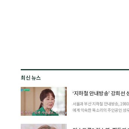
최신 뉴스
‘지하철 안내방송’ 강희선 성
서울과 부산 지하철 안내방송, 1980
에게 익숙한 목소리의 주인공인 성우 
2시께 지병으로 별세했다. 발인은 
원 아너스톤이다. 고인은 지난 202
중에도 녹음실을 지키며 성우 활동을