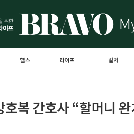
헬스
라이프
컬처
방호복 간호사 “할머니 완