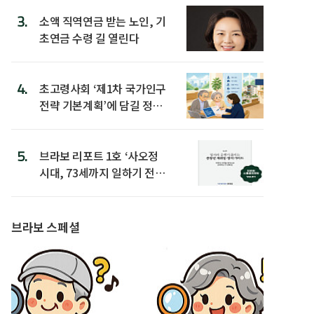
3.
소액 직역연금 받는 노인, 기
초연금 수령 길 열린다
4.
초고령사회 ‘제1차 국가인구
전략 기본계획’에 담길 정책
은
5.
브라보 리포트 1호 ‘사오정
시대, 73세까지 일하기 전략’
발간
브라보 스페셜