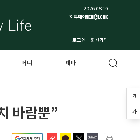
2026.08.10
로그인
회원가입
머니
테마
가
치 바람뿐”
가
선호매체 추가