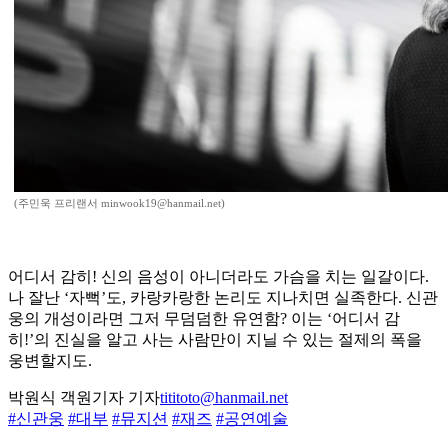
(주민욱 프리랜서 minwook19@hanmail.net)
어디서 감히! 신의 음성이 아니더라도 가슴을 치는 일갈이다.
나 잘난 ‘자뻑’도, 카랑카랑한 논리도 지나치면 실족한다. 신관
웅의 개성이라면 그저 무덤덤한 유연함? 이는 ‘어디서 감
히!’의 진실을 알고 사는 사람만이 지닐 수 있는 절제의 폭을
웅변할지도.
박원식 객원기자 기자
tititoto@hanmail.net
#신관웅
#대부
#뮤지션
#재즈
#공연예술