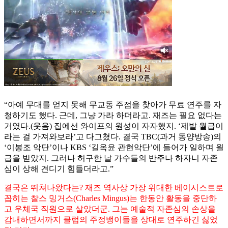
“아예 무대를 얻지 못해 무교동 주점을 찾아가 무료 연주를 자
청하기도 했다. 근데, 그냥 가라 하더라고. 재즈는 필요 없다는
거였다.(웃음) 집에선 와이프의 원성이 자자했지. ‘제발 월급이
라는 걸 가져와보라’고 다그쳤다. 결국 TBC(과거 동양방송)의
‘이봉조 악단’이나 KBS ‘길옥윤 관현악단’에 들어가 일하며 월
급을 받았지. 그러나 허구한 날 가수들의 반주나 하자니 자존
심이 상해 견디기 힘들더라고.”
결국은 뛰쳐나왔다는? 재즈 역사상 가장 위대한 베이시스트로
꼽히는 찰스 밍거스(Charles Mingus)는 한동안 활동을 중단하
고 우체국 직원으로 살았더군. 그는 예술적 자존심의 손상을
감내하면서까지 클럽의 주정뱅이들을 상대로 연주하긴 싫었