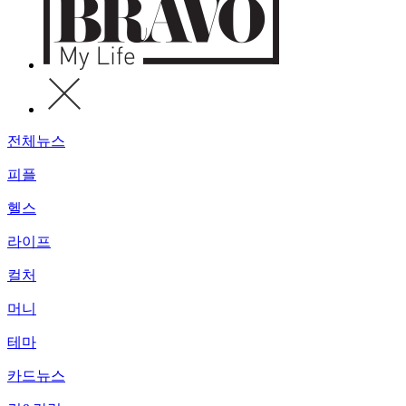
전체뉴스
피플
헬스
라이프
컬처
머니
테마
카드뉴스