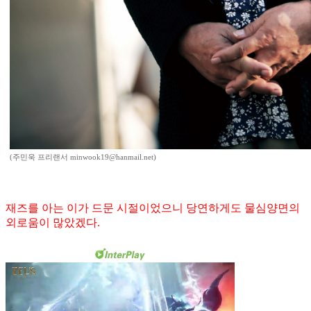
(주민욱 프리랜서 minwook19@hanmail.net)
재즈를 아는 이가 드문 시절이었으니 당연하게도 물심양면의
외로움이 많았겠다.