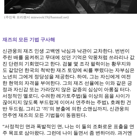
(주민욱 프리랜서 minwook19@hanmail.net)
재즈의 모든 기법 구사해
신관웅의 재즈 인생 고백엔 낙심과 낙관이 교차한다. 번번이
주린 배를 움켜쥐고 무대에 섰던 기억은 악몽처럼 쓰라리나 값
진 단련의 기회였다고 한다. 검불 몇 조각 펄럭이는 황무지와
도 같았던 한국의 척박한 재즈 토양에 씨를 뿌렸다는 자부심은
노년의 그에게 정당성을 제공한다. 하여, 그는 자신에게 여전
한 현역의 자격을 부여한다. 그의 재즈 선율에는 이와 같은 긍
정과 자신감 또는 가라앉지 않은 갈증의 심상이 아롱질 터다.
서정적인 멜로디, 수려한 레가토주법(둘 이상의 음을 사이가
끊어지지 않도록 부드럽게 이어서 연주하는 주법), 호쾌한 건
반 두드림, 그리고 ‘끼’의 분출에 의한 쇼맨십까지, 신관웅의
연주엔 재즈의 모든 기법들이 동원된다.
“서정적인 면과 폭발적인 면, 나는 이 둘의 조화로운 표출을 연
주 목표로 삼아왔다. 그런데 나이 들면서 좀 변하더라. 과거엔