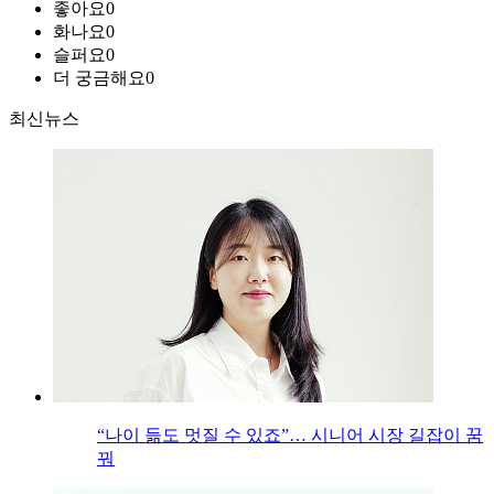
좋아요
0
화나요
0
슬퍼요
0
더 궁금해요
0
최신뉴스
“나이 듦도 멋질 수 있죠”… 시니어 시장 길잡이 꿈
꿔