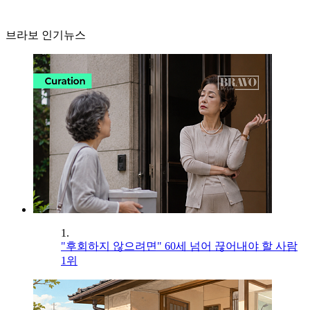
브라보 인기뉴스
1.
"후회하지 않으려면" 60세 넘어 끊어내야 할 사람
1위