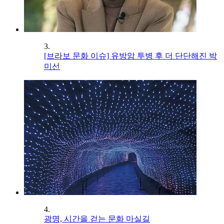
3.
[브라보 문화 이슈] 유방암 투병 후 더 단단해진 박
미선
4.
광명, 시간을 걷는 문화 마실길