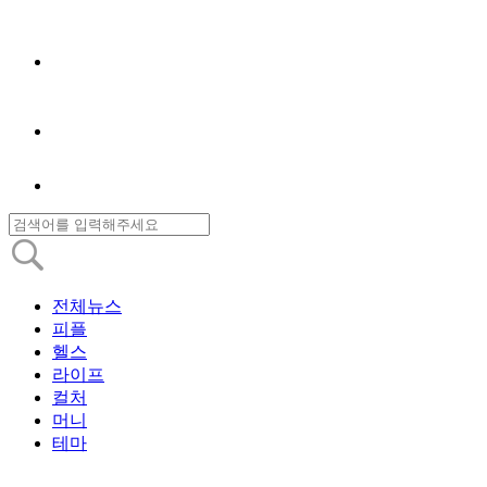
전체뉴스
피플
헬스
라이프
컬처
머니
테마