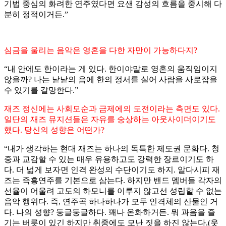
기법 중심의 화려한 연주였다면 요샌 감성의 흐름을 중시해 다
분히 정적이거든.”
심금을 울리는 음악은 영혼을 다한 자만이 가능하다지?
“내 안에도 한이라는 게 있다. 한이야말로 영혼의 움직임이지
않을까? 나는 낱낱의 음에 한의 정서를 실어 사람을 사로잡을
수 있기를 갈망한다.”
재즈 정신에는 사회모순과 금제에의 도전이라는 측면도 있다.
일단의 재즈 뮤지션들은 자유를 숭상하는 아웃사이더이기도
했다. 당신의 성향은 어떤가?
“내가 생각하는 현대 재즈는 하나의 독특한 제도권 문화다. 청
중과 교감할 수 있는 매우 유용하고도 강력한 장르이기도 하
다. 더 넓게 보자면 인격 완성의 수단이기도 하지. 알다시피 재
즈는 즉흥연주를 기본으로 삼는다. 하지만 밴드 멤버들 각자의
선율이 어울려 고도의 하모니를 이루지 않고선 성립할 수 없는
음악 행위다. 즉, 연주곡 하나하나가 모두 인격체의 산물인 거
다. 나의 성향? 둥글둥글하다. 꽤나 온화하거든. 뭐 과음을 즐
기는 버릇이 있긴 하지만 취중에도 모난 짓을 하진 않는다.(웃