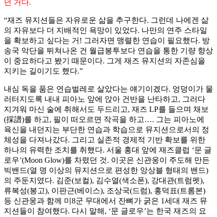
던 거다.
“재즈 뮤지션들은 자유로운 삶을 추구한다. 그런데 나에겐 삶
의 자유보다 더 지배적인 욕망이 있었다. 나만의 연주 스타일
을 확보하고 싶다는 거! 그러자면 맹렬한 연습이 필요했다. 방
송국 악단을 뛰쳐나온 건 월급봉투보다 연습을 통한 기량 향상
이 중요하다고 봤기 때문이다. 그게 재즈 뮤지션의 자존심을
지키는 길이기도 했다.”
내심 독을 품은 연습벌레로 살았다는 얘기이겠다. 엉덩이가 물
러터지도록 내내 피아노 앞에 앉아 건반을 난타하고, 그러다
지겨워 마신 술에 취해서도 두드리고, 재즈 LP를 들으며 채보
(採譜)를 하고, 필이 떠오르면 작곡을 하고…. 그는 피아노에
육신을 내던지는 부단한 연습과 학습으로 뮤지션으로서의 정
체성을 다져나갔다. 그리고 실존적 경제적 기반 확보를 위한
하나의 유력한 조치를 취했다. 서울 홍대 앞에 재즈클럽 ‘문 글
로우’(Moon Glow)를 차렸던 것. 이곳은 신관웅이 주도해 만든
빅밴드(열 명 이상의 뮤지션으로 편성한 앙상블 형태의 밴드)
의 주둔지였다. 김준(보컬), 김수열(색소폰), 강대관(트럼펫),
류복성(봉고), 이판근(베이스), 조상국(드럼), 홍덕표(트롬본)
등 신관웅과 함께 미8군 무대에서 잔뼈가 굵은 1세대 재즈 뮤
지션들이 참여했다. 다시 말해, ‘문 글로우’는 한국 재즈의 요