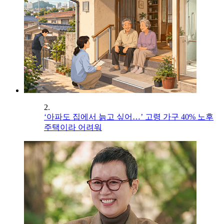
2.
‘아파도 집에서 늙고 싶어…’ 고령 가구 40% 노후
주택이라 어려워