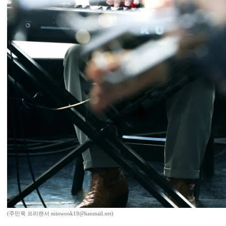
(주민욱 프리랜서 minwook19@hanmail.net)