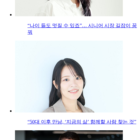
“나이 듦도 멋질 수 있죠”… 시니어 시장 길잡이 꿈
꿔
“50대 이후 만남, ‘지금의 삶’ 함께할 사람 찾는 것”