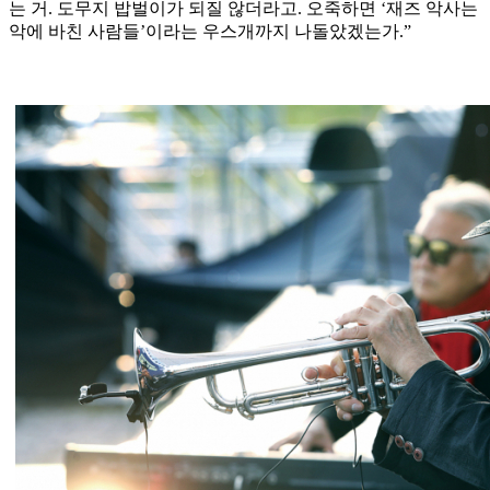
는 거. 도무지 밥벌이가 되질 않더라고. 오죽하면 ‘재즈 악사는
악에 바친 사람들’이라는 우스개까지 나돌았겠는가.”