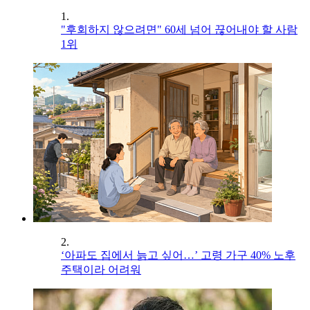
1.
"후회하지 않으려면" 60세 넘어 끊어내야 할 사람
1위
2.
‘아파도 집에서 늙고 싶어…’ 고령 가구 40% 노후
주택이라 어려워