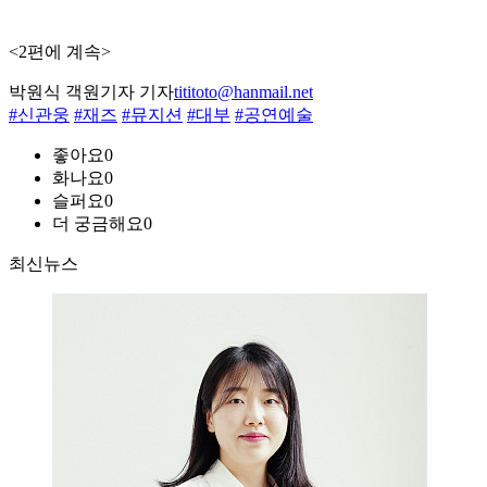
<2편에 계속>
박원식 객원기자 기자
tititoto@hanmail.net
#신관웅
#재즈
#뮤지션
#대부
#공연예술
좋아요
0
화나요
0
슬퍼요
0
더 궁금해요
0
최신뉴스