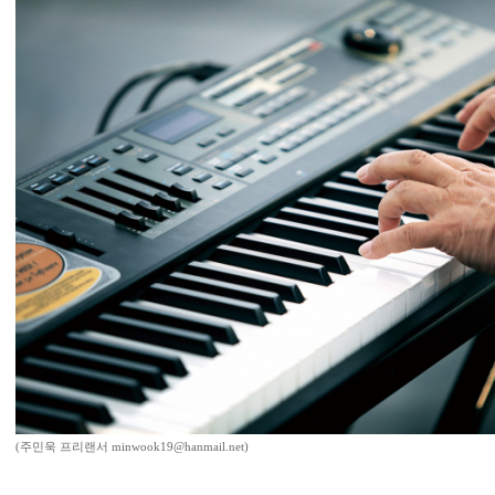
(주민욱 프리랜서 minwook19@hanmail.net)