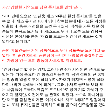
가장 강렬한 기억으로 남은 콘서트를 말해 달라.
“2015년에 있었던 ‘신관웅 재즈 50주년 헌정 콘서트’를 잊을
수 없다. 재즈 뮤지션 100여 명이 참여했는데 내가 모든 과정을
연출했다. 흥분과 전율을 느낀 무대였지. 객석을 가득 채운 청
중들의 반응도 뜨거웠다. 게스트로 무대에 오른 도올 김용옥
선생은 헌정시를 통해 ‘재즈를 모르는 인간에겐 새로운 것이
없다’고 읊더라.”
공연 예술인들은 거의 공통적으로 무대 공포증을 느낀다고 들
었다. ‘이 순간 차라리 공연장이 무너져 내렸으면 좋겠어!’ 그
런 가망성 없는 도피 충동에 사로잡힐 지경으로.
“긴장감을 피할 수는 없지. 그러나 연주가 시작되면 곧바로 몰
입된다. 가장 중요한 건 청중의 반응이지. 공연 성패의 근 50%
는 청중의 열광 여부에 달려 있다. 환호가 터지면 신명이 올라
다이내믹한 음색을 내게 되거든. 그러나 재즈 공연을 보러 오
는 사람들이 드물다. 요즘은 코로나19로 공연 기회 자체가 주
어지지 않지만, 이전에도 늘 관객이 적었다. 소수의 마니아들
만 재즈를 즐길 뿐이거든. 이거 아나? ‘재즈 1세대’로 일컬어지
는 내 또래 뮤지션들은 지독히도 배를 곯으며 연주활동을 했다