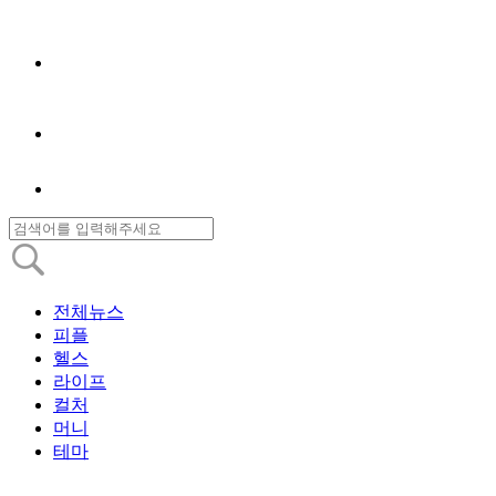
전체뉴스
피플
헬스
라이프
컬처
머니
테마