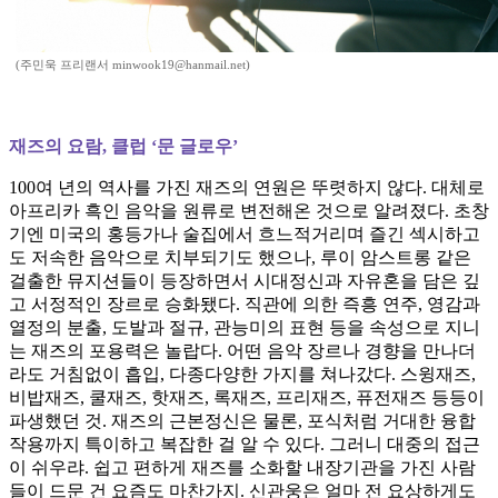
(주민욱 프리랜서 minwook19@hanmail.net)
재즈의 요람, 클럽 ‘문 글로우’
100여 년의 역사를 가진 재즈의 연원은 뚜렷하지 않다. 대체로
아프리카 흑인 음악을 원류로 변전해온 것으로 알려졌다. 초창
기엔 미국의 홍등가나 술집에서 흐느적거리며 즐긴 섹시하고
도 저속한 음악으로 치부되기도 했으나, 루이 암스트롱 같은
걸출한 뮤지션들이 등장하면서 시대정신과 자유혼을 담은 깊
고 서정적인 장르로 승화됐다. 직관에 의한 즉흥 연주, 영감과
열정의 분출, 도발과 절규, 관능미의 표현 등을 속성으로 지니
는 재즈의 포용력은 놀랍다. 어떤 음악 장르나 경향을 만나더
라도 거침없이 흡입, 다종다양한 가지를 쳐나갔다. 스윙재즈,
비밥재즈, 쿨재즈, 핫재즈, 록재즈, 프리재즈, 퓨전재즈 등등이
파생했던 것. 재즈의 근본정신은 물론, 포식처럼 거대한 융합
작용까지 특이하고 복잡한 걸 알 수 있다. 그러니 대중의 접근
이 쉬우랴. 쉽고 편하게 재즈를 소화할 내장기관을 가진 사람
들이 드문 건 요즘도 마찬가지. 신관웅은 얼마 전 요상하게도