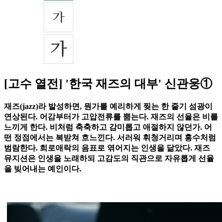
[고수 열전] '한국 재즈의 대부' 신관웅①
재즈(jazz)라 발성하면, 뭔가를 예리하게 찢는 한 줄기 섬광이
연상된다. 어감부터가 고압전류를 뿜는다. 재즈의 선율은 비를
느끼게 한다. 비처럼 축축하고 감미롭고 애절하지 않던가. 어
떤 정점에서는 복받쳐 흐느낀다. 서러워 휘청거리며 홍수처럼
범람한다. 희로애락의 음표로 엮어지는 인생을 닮았다. 재즈
뮤지션은 인생을 노래하되 고감도의 직관으로 자유롭게 선율
을 빚어내는 예인이다.