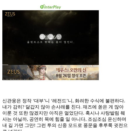
신관웅은 정작 ‘대부’니 ‘레전드’니, 화려한 수식에 불편하다.
내가 감히? 달갑지 않아 손사래를 친다. 재즈에 쏟은 게 많아
이룬 것 또한 많겠지만 아직은 멀었단다. 혹시나 사탕발림 췌
사는 아닐까, 공연히 목에 힘줄 일 아니다, 조심조심 운신하며
내 길 가면 그만! 그런 투의 신중 모드로 풍문을 후루룩 귓전으