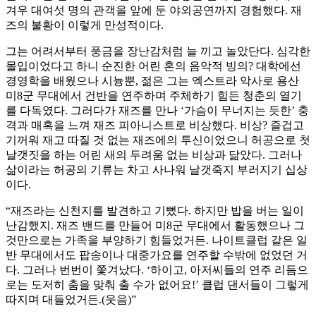
겨우 대여섯 명의 관객을 앞에 둔 야외공연까지 경험했다. 재
즈의 불황이 이렇게 만성적이다.
그는 어려서부터 풍금을 장난감처럼 늘 끼고 놀았단다. 심각한
몰입이었다고 하니 순진한 어린 혼의 음악적 빙의? 대학에선
경영학을 배웠으나 시늉뿐, 젊은 그는 엑스트라 악사로 용산
미8군 무대에서 건반을 연주하며 주체하기 힘든 청춘의 열기
를 다독였다. 그러다가 재즈를 만나 ‘가슴이 무너지는 듯한’ 충
격과 매혹을 느껴 재즈 피아니스트로 비상했다. 비상? 즐겁고
기꺼워 재고 따질 것 없는 재즈에의 투신이었으니 허공으로 첫
날갯짓을 하는 어린 새의 두려움 없는 비상과 닮았다. 그러나
삶이라는 허공의 기류는 차고 사나워 날갯죽지 부러지기 십상
이다.
“재즈라는 신천지를 발견하고 기뻤다. 하지만 밥을 버는 일이
난감했지. 재즈 밴드를 만들어 미8군 무대에서 활동했으나 그
것만으로는 가족을 부양하기 힘들었거든. 나이트클럽 같은 일
반 무대에서도 팝송이나 대중가요를 연주할 수밖에 없었던 거
다. 그러나 번번이 쫓겨났다. ‘하이고, 아저씨들의 연주 리듬으
로는 도저히 춤을 맞춰 출 수가 없어요!’ 클럽 댄서들이 그렇게
따지며 대들었거든.(웃음)”