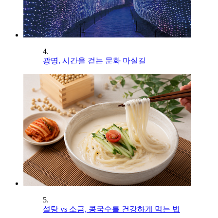
4.
광명, 시간을 걷는 문화 마실길
5.
설탕 vs 소금, 콩국수를 건강하게 먹는 법