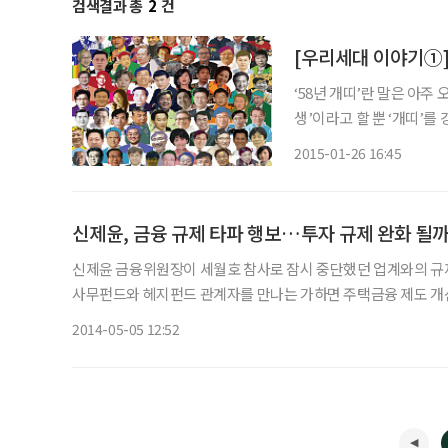
검색결과 총
2
건
[우리세대 이야기①]
‘58년 개띠’란 말은 아주
생’이라고 할 뿐 ‘개띠’를
다. 왜 유독 58년생의 띠
2015-01-26 16:45
스펙트럼도 워낙 넓다 보니
신제윤, 금융 규제 타파 행보…투자 규제 완화 될
신제윤 금융위원장이 세월호 참사로 잠시 중단했던 업계와의 규제
사무펀드와 헤지펀드 관계자를 만나는 가하면 주택금융 제도 개선
지 관심을 모은다. 5일 관련업계에 따르면 신 위원장은 연
2014-05-05 12:52