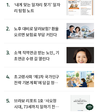
1.
‘내게 맞는 일자리 찾기’ 일자
리 탐험 노트
2.
노후 대비로 달러보험? 환율
오르면 보험료 부담 커진다
3.
소액 직역연금 받는 노인, 기
초연금 수령 길 열린다
4.
초고령사회 ‘제1차 국가인구
전략 기본계획’에 담길 정책
은
5.
브라보 리포트 1호 ‘사오정
시대, 73세까지 일하기 전략’