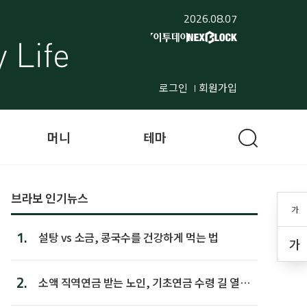
2026.08.07
로그인
회원가입
머니
테마
브라보 인기뉴스
가
1.
설탕 vs 소금, 콩국수를 건강하게 먹는 법
가
2.
소액 직역연금 받는 노인, 기초연금 수령 길 열린
다