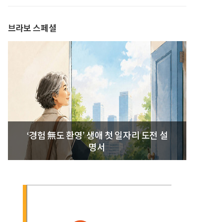
발간
브라보 스페셜
‘경험 無도 환영’ 생애 첫 일자리 도전 설
명서