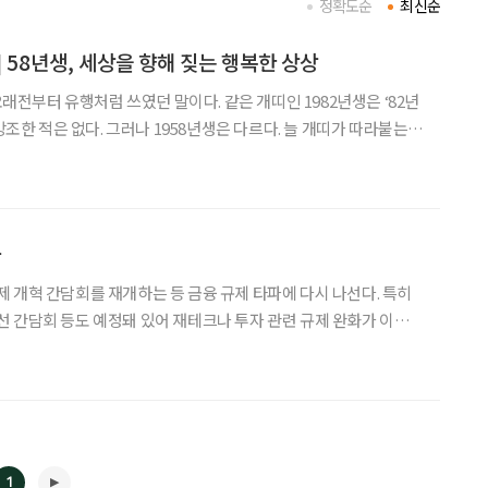
정확도순
최신순
 58년생, 세상을 향해 짖는 행복한 상상
 오래전부터 유행처럼 쓰였던 말이다. 같은 개띠인 1982년생은 ‘82년
 강조한 적은 없다. 그러나 1958년생은 다르다. 늘 개띠가 따라붙는
만 유별나게 불렀을까. 1958년생은 어디서나 튄다. 숫자가 많고 삶의
, 어디에 가든 한두 명씩 만나게 되는
까
 개혁 간담회를 재개하는 등 금융 규제 타파에 다시 나선다. 특히
 간담회 등도 예정돼 있어 재테크나 투자 관련 규제 완화가 이뤄질
휴가 끝나는 오는 8일 외국계 금융회사 15곳
1