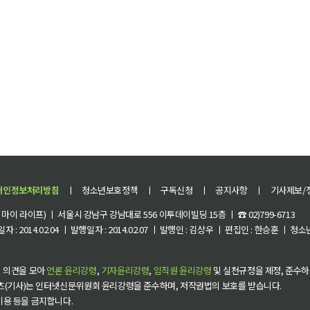
개인정보처리방침
ㅣ
청소년보호정책
ㅣ
구독신청
ㅣ
공지사항
ㅣ
기사제보/
이 라이프) ㅣ 서울시 강남구 강남대로 556 이투데이빌딩 15층 ㅣ ☎ 02)799-6713
 : 2014.02.04 ㅣ 발행일자 : 2014.02.07 ㅣ 발행인 : 김상우 ㅣ 편집인 : 한승훈 ㅣ
 의견을 모아
언론 윤리강령
,
기자윤리강령
,
임직원 윤리강령
및 실천규정을 제정, 준수하
츠(기사)는 인터넷신문위원회 윤리강령을 준수하며, 저작권법의 보호를 받습니다.
 이용 등을 금지합니다.