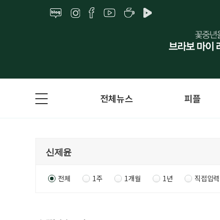
전체뉴스
피플
전체
1주
1개월
1년
직접입력