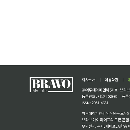
회사소개
ㅣ
이용약관
ㅣ
㈜이투데이피엔씨 (제호 : 브라보 마
등록번호 : 서울아02992 ㅣ 등록일자
ISSN : 2951-4681
이투데이피엔씨 임직원은 모두의
브라보 마이 라이프의 모든 콘텐
무단전재, 복사, 재배포, AI학습