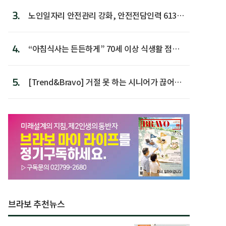
3.
노인일자리 안전관리 강화, 안전전담인력 613명
첫 배치
4.
“아침식사는 든든하게” 70세 이상 식생활 점수
가장 높아
5.
[Trend&Bravo] 거절 못 하는 시니어가 끊어야
할 행동 5
브라보 추천뉴스