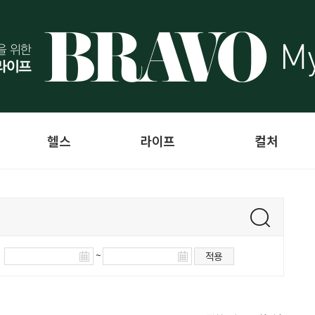
헬스
라이프
컬처
~
적용