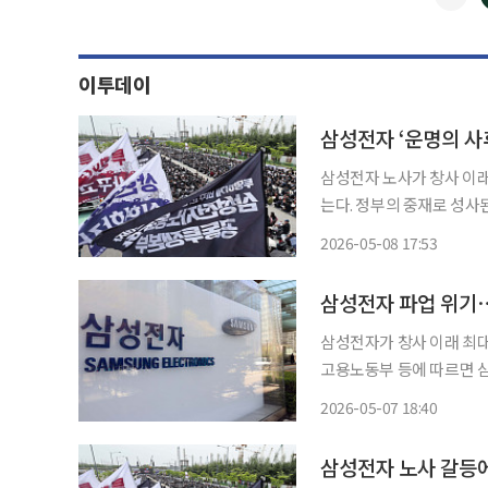
이투데이
삼성전자 ‘운명의 사
삼성전자 노사가 창사 이래
는다. 정부의 중재로 성사
지막 분수령이 될 전망이다. 반도체 신화 위기, 대화로 돌파구 찾나 8일 산업계에 따르면
2026-05-08 17:53
전자 내 최대 조직인 초
삼성전자 파업 위기⋯
삼성전자가 창사 이래 최대 
고용노동부 등에 따르면
이튿날(5월 8일) 최승호 초기업
2026-05-07 18:40
전자지부는 21일 총파업을
삼성전자 노사 갈등에