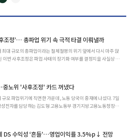
◀
▶
후조정’… 총파업 위기 속 극적 타결 이뤄낼까
 최대 규모의 총파업이라는 절체절명의 위기 앞에서 다시 마주 앉
된 이번 사후조정은 파업 사태의 장기화 여부를 결정지을 사실상 마
 삼성
기업노동조합(이하 초기업노조)이 사후조정 절차에 돌입하기로 한
중노위 '사후조정' 카드 꺼냈다
규모 파업위기에 직면한 가운데, 노동 당국이 중재에 나섰다. 7일
 삼성전자를 담당하는 김도형 고용노동부 경기지방고용노동청장은
노조 삼성전자지부 위원장과 면담한다. 앞서 초기업노조 삼성
 예고했다. 이번 면담은 노동 당국이 노사 대화를 통한 협상을
 DS 수익성 ‘흔들’…영업이익률 3.5%p↓ 전망