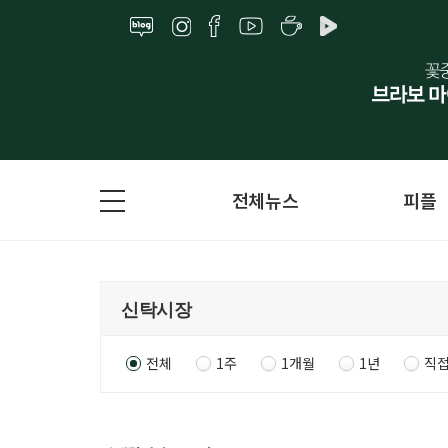
전체뉴스
피플
전체
1주
1개월
1년
직