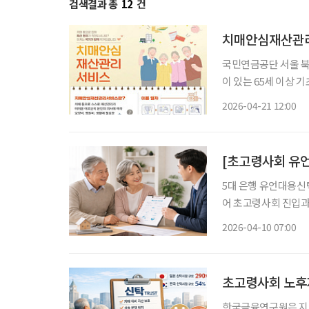
검색결과 총
12
건
국민연금공단 서울 북부·남부, 
이 있는 65세 이상 기초연금 수급자 대상 기초연금
해야 올해 750명 목표, 내달 중순부터 체크카드 연계 방식도 추진 정부가 치매에 걸렸거나 경
2026-04-21 12:00
도인지장애 진단을 받
5대 은행 유언대용신탁
어 초고령사회 진입과 함께 사후 자산관리와 상속 설계에 대한 관심이 높아지면서 유언대용
신탁이 주목받고 있다.
2026-04-10 07:00
초고령사회 노후자
한국금융연구원은 지난