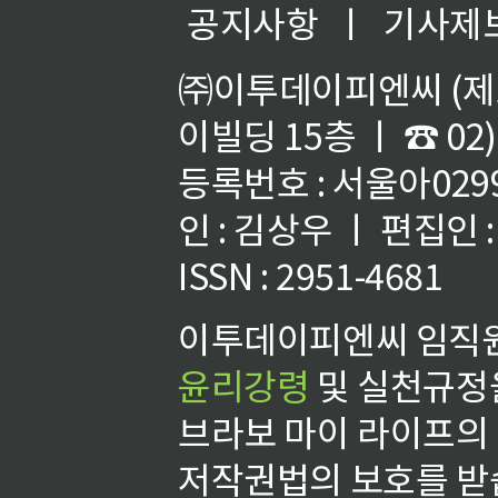
공지사항
ㅣ
기사제
㈜이투데이피엔씨 (제호
이빌딩 15층 ㅣ ☎ 02)
등록번호 : 서울아02992
인 : 김상우 ㅣ 편집인
ISSN : 2951-4681
이투데이피엔씨 임직원
윤리강령
및 실천규정을
브라보 마이 라이프의
저작권법의 보호를 받