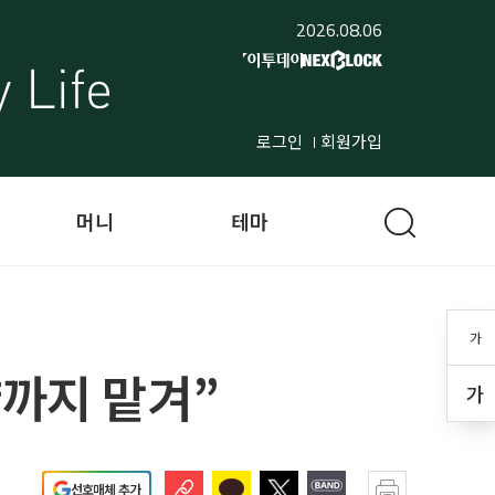
2026.08.06
로그인
회원가입
머니
테마
가
양까지 맡겨”
가
선호매체 추가