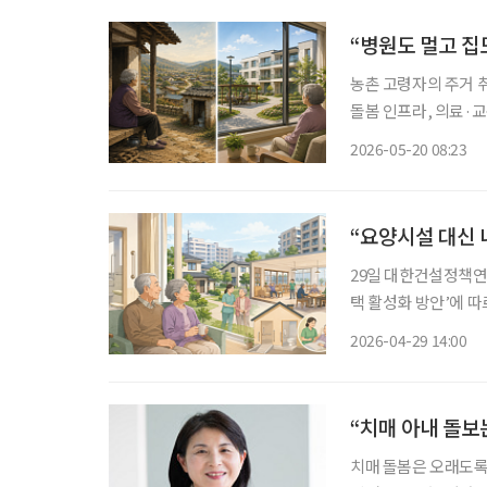
“병원도 멀고 집
농촌 고령자의 주거 
돌봄 인프라, 의료·
지적이 나왔다. 전문
2026-05-20 08:23
요
“요양시설 대신 
29일 대한건설정책연
택 활성화 방안’에 
과 신혼부부에 머물러
2026-04-29 14:00
“치매 아내 돌보
치매 돌봄은 오래도록