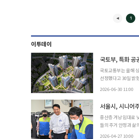
1
이투데이
국토부, 특화 공
국토교통부는 올해 상반
선정했다고 30일 밝
해 주거안정과 지역 맞춤형 주
2026-06-30 11:00
고령자 등 수요자 특
◀
서울시, 시니어주
중산층 겨냥 임대료 낮추고 식사·건강관
들의 주거 안정과 삶
공공임대로 양분된 시
2026-04-27 10:00