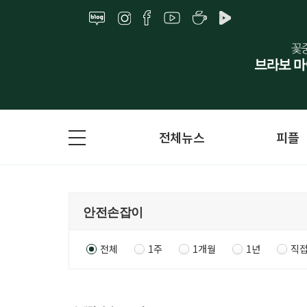
전체뉴스
피플
전체
1주
1개월
1년
직