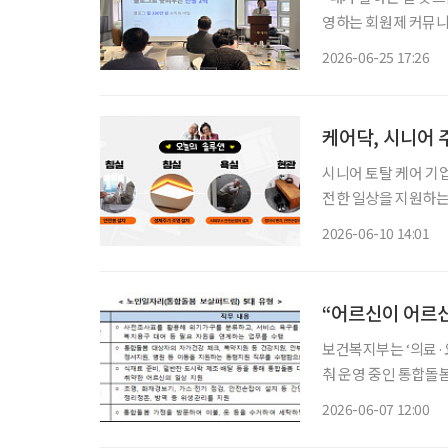
영하는 회원제 커뮤니
로 회원들을 만났다. 
2026-06-25 17:26
법에 대해 배우고, 
케어닥, 시니어 
시니어 토탈 케어 기업
전한 일상을 지원하는 '부모
해'는 실제 어르신 
2026-06-10 14:01
버설(universal)
“어르신이 어르신
보건복지부는 ‘의료·
춰 운영 중인 통합돌
신이 참여하고 있다고 7일 밝혔다. 통합돌봄 지원 노인일
2026-06-07 12:00
진 어르신이 지역사회