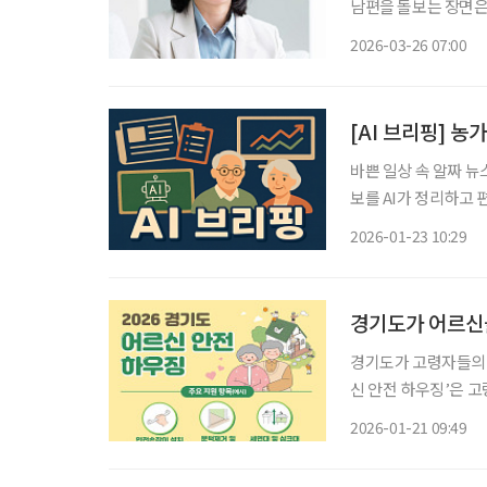
남편을 돌보는 장면은 
매 아내를 집에서 돌
2026-03-26 07:00
있었다. 지역에서 사
[AI 브리핑] 농
바쁜 일상 속 알짜 뉴
보를 AI가 정리하고 편집국 기자가
상 56% 국내 농가 인구가 사상 처음으로 100만 명대로 줄었다. 한국농촌경제연구원에 따르
2026-01-23 10:29
면, 지난해 농가 인구는
경기도가 어르신
경기도가 고령자들의 안전
신 안전 하우징’은 
시설에 대한 맞춤형 주택 개보수를 지
2026-01-21 09:49
개보수를 지원했으며,