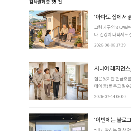
검색결과 총
35
건
‘아파도 집에서 
고령 가구의 87.2%
다. 건강이 나빠져도
정책은 시설 입소와 
2026-08-06 17:39
퇴원 후 임시 거처,
시니어 레지던스
집은 있지만 현금흐름
테이 등)를 두고 필
선택지가 될 수 있을까? 우리나라는 빠르게 초고령사회로 들어섰다. 고령층이 늘
2026-07-14 06:00
데, 75세 이상 후기
‘이번에는 블로그
“내가 잘하는 걸 찾으면 반드시 돈이 됩니다