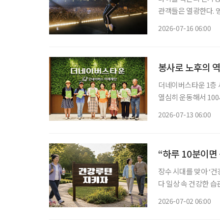
관객들은 열광한다. 
시대의 기호가 대중의 마음을 
2026-07-16 06:00
하나쯤 있다
봉사로 노후의 
더네이버스타운 1층 세
열심히 운동해서 100
다.” “여름처럼 활짝 웃는 인생 시작입니다, 오늘이.” 누군가에게 선물처럼 건넬 인사이자, 한
2026-07-13 06:00
“하루 10분이면
장수 시대를 맞아 ‘건
다 일상 속 건강한 
균형 잡힌 식사와 규칙적인 운동, 
2026-07-02 06:00
식 PD(본지 5월호 