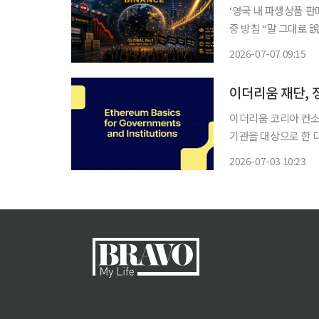
‘영국 내 파생상품 판매
중 방침 “말 그대로 說∙∙∙영향력 유지할 것” 
에 따른 유럽 내 사업
2026-07-07 09:15
각에서는 과거 사법리
이더리움 재단, 
이더리움 코리아 컨소
기관을 대상으로 한 
코인과 토큰증권 제도
2026-07-03 10:23
가할 때 참고할 기준을 제시했다는
(Global