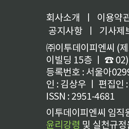
회사소개
ㅣ
이용약
공지사항
ㅣ
기사제
㈜이투데이피엔씨 (제호
이빌딩 15층 ㅣ ☎ 02)
등록번호 : 서울아02992
인 : 김상우 ㅣ 편집인
ISSN : 2951-4681
이투데이피엔씨 임직원
윤리강령
및 실천규정을