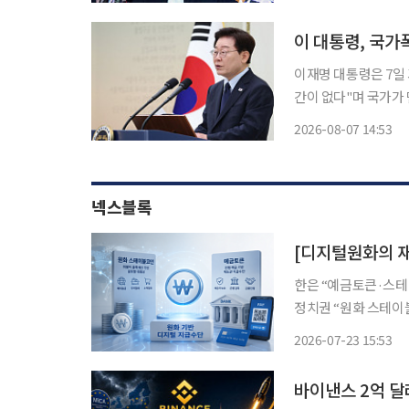
고 전했다. 
이 대통령, 국가
이재명 대통령은 7일
간이 없다"며 국가가
나서겠다고 약속했다. 이 대통령은 이날 청와대 영빈관에서 열린 진실·화해를위한과거
2026-08-07 14:53
리위원회 3기 출범을
의 간절
넥스블록
한은 “예금토큰·스테
정치권 “원화 스테이
자산·상환권이 핵심 쟁점…디지
2026-07-23 15:53
둘러싼 논의가 본격화
스테이블
바이낸스 2억 달