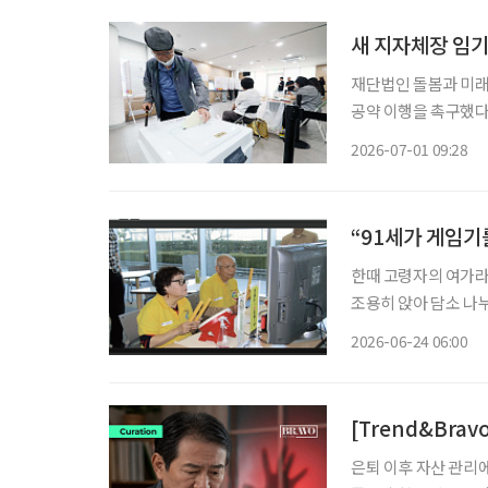
새 지자체장 임기
재단법인 돌봄과 미
공약 이행을 촉구했다. 돌봄과 미래는 1일 성명을 내고 “돌봄 공약은 선거용 구호가 아니
민의 삶에 대한 공적
2026-07-01 09:28
“91세가 게임기
한때 고령자의 여가라고
조용히 앉아 담소 나
왔다. 그러나 지금 
2026-06-24 06:00
변화가 일어나고 있다.
[Trend&Bra
은퇴 이후 자산 관리