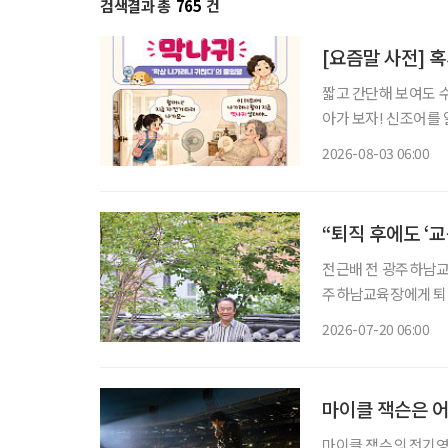
검색결과 총
765
건
[요즘말 사전] 혹
짧고 간단해 보여도 
아가 보자! 신조어를
은 기운이 더해진다. “오늘은 왜 이렇게 나가기 싫지?” 약속을 잡을 때만 해도 괜찮았다. 병원
2026-08-03 06:00
예약도 하고, 친구와
“퇴직 후에도 ‘
전근배 전 광주하남교육장 많은 사람이 퇴직을 인생의 쉼표라고 말한다. 하
주하남교육장에게 퇴직
히 학교폭력 예방 
2026-07-20 06:00
조직해 활동하고 있다
마이클 잭슨은 
마이클 잭슨의 전기영