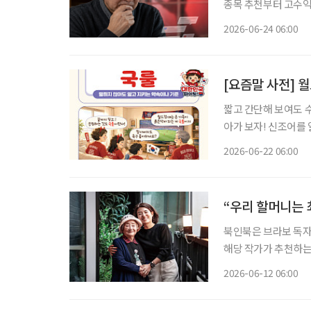
종목 추천부터 고수익 
제로는 투자금을 노린 전형적인 
2026-06-24 06:00
접근한 뒤, 가짜 수익
[요즘말 사전] 
짧고 간단해 보여도 
아가 보자! 신조어를
은 기운이 더해진다. 월드컵 시즌이 되면 익숙한 풍경이 펼쳐진다. 누가 시키지 않아도 빨간 티
2026-06-22 06:00
셔츠를 꺼내 입고, 경
“우리 할머니는 
북인북은 브라보 독자
해당 작가가 추천하는 책도 함께 즐겨보세요
넣어놓고 나를 기다리고
2026-06-12 06:00
편지. 할머니는 매일