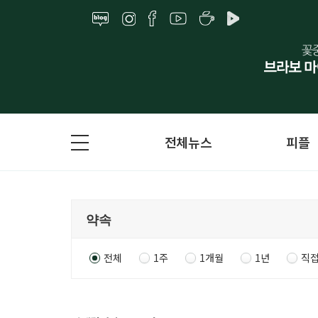
전체뉴스
피플
전체
1주
1개월
1년
직