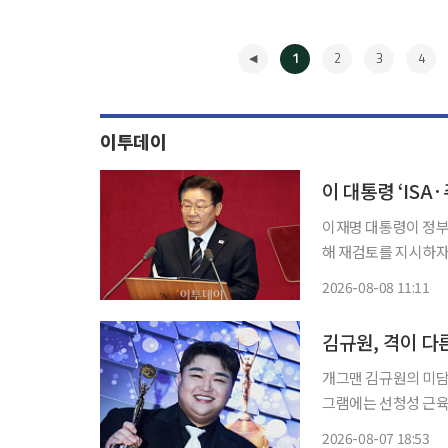
1
2
3
4
이투데이
이 대통령 ‘ISA
이재명 대통령이 정부
해 재검토를 지시하자
만 더불어민주당 의원들은 환영의 뜻을 밝
2026-08-08 11:11
두고 정부의 정책 검
◀
김규원, 격이 다
개그맨 김규원의 미담이 많은 이들에
그램에는 선청성 근육병을
림을 통해 A씨는 자
2026-08-07 18:53