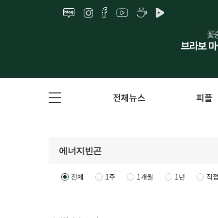
전체뉴스
피플
전체
1주
1개월
1년
직