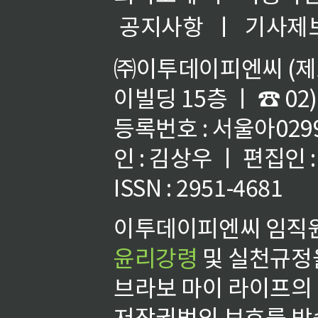
공지사항
ㅣ
기사제
㈜이투데이피엔씨 (제호
이빌딩 15층 ㅣ ☎ 02)
등록번호 : 서울아02992
인 : 김상우 ㅣ 편집인
ISSN : 2951-4681
이투데이피엔씨 임직원
윤리강령
및 실천규정을
브라보 마이 라이프의
저작권법의 보호를 받