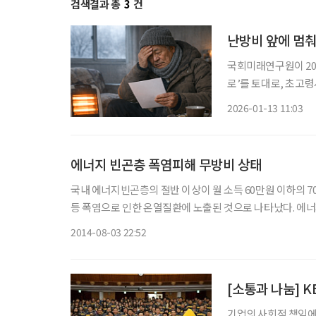
검색결과 총
3
건
난방비 앞에 멈춰
국회미래연구원이 202
로’를 토대로, 초고령
년 말 기준 65세 이
2026-01-13 11:03
는 노인 비중이 25
에너지 빈곤층 폭염피해 무방비 상태
국내 에너지빈곤층의 절반 이상이 월 소득 60만원 이하의 
등 폭염으로 인한 온열질환에 노출된 것으로 나타났다. 에너지시민연대는 3일 ‘2014년 여름철 에너지빈곤층 주거환경 실태조사(2
차년도)’를 통해 에너지빈곤층의 83.1%가 에너지복지정책
2014-08-03 22:52
기업의 사회적 책임에