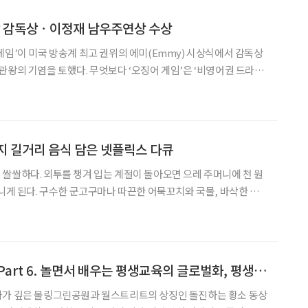
상 감독상ㆍ이정재 남우주연상 수상
게임’이 미국 방송계 최고 권위의 에미(Emmy) 시상식에서 감독상
관왕의 기염을 토했다. 무엇보다 ‘오징어 게임’은 ‘비영어권 드라마
새로 썼다. 13일 오전(한국시각) 미국 LA마이크로소프트 극장에서
상 시상식(Primetime Emmy Awa
지 길거리 음식 담은 넷플릭스 다큐
쌀쌀하다. 외투를 챙겨 입는 계절이 돌아오면 으레 주머니에 천 원
다니게 된다. 구수한 군고구마나 따끈한 어묵꼬치와 국물, 바삭한 호
는 법. 길거리에 무작위로 등장하는 천 원의 행복을 놓치지 않기 위해
단순히 허기를 달래주는 요깃거리에서 그치지 않는다. 지친
[ 학교 가는 사람들] Part 6. 놀면서 배우는 평생교육의 글로벌화, 평생교육원 ‘퀘스트’
사가 깊은 볼링그린공원과 월스트리트의 상징인 돌진하는 황소 동상