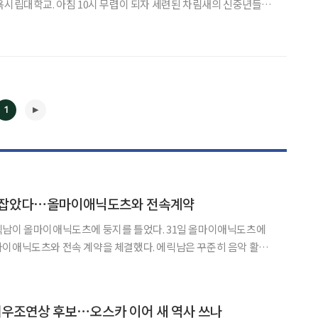
욕시립대학교. 아침 10시 무렵이 되자 세련된 차림새의 신중년들이
누며 웅장한 대리석 건물 안으로 느긋하게 들어간다. 주변에 밀집
의 고위직 인사들처럼 보이지만 평생교육원에 등교하는 학생이자 교
1
손잡았다⋯올마이애닉도츠와 전속계약
마이애닉도츠에 둥지를 틀었다. 31일 올마이애닉도츠에
와 전속 계약을 체결했다. 에릭남은 꾸준히 음악 활동
◀
▶
 디지털 싱글 '하우 더 파이어 스타티드(How the Fire
 지난달 5일 두 번째 싱글 '미스 미 모어(Miss M
여우조연상 후보⋯오스카 이어 새 역사 쓰나