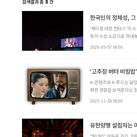
검색결과 총
8
건
한국인의 정체성, 그
‘케이팝 데몬 헌터스’의 수
독이 수상 소감으로 꺼내놓
한 울림을 줬다. 이 말은 
2026-05-07 06:00
관점을 제시
‘고추장 버터 비빔밥’
K-콘텐츠와 K-푸드는 닮
화한 경향을 보여준다는 점
든 글로벌 열풍을 보면 퓨전의 시
2025-11-28 06:00
맛, K-콘텐츠 예전 어머
유한양행 설립자는 어
“탕! 탕!” 어두운 거리, 잇따르는 총성과 가슴에 겨눠지는 총구, 그리고 쓰러지는 사람들. 무대