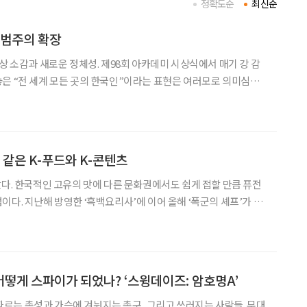
정확도순
최신순
 범주의 확장
상 소감과 새로운 정체성. 제98회 아카데미 시상식에서 매기 강 감
은 “전 세계 모든 곳의 한국인”이라는 표현은 여러모로 의미심장
현재 K-컬처의 영역 안에서 맹활약하는 전 세계 한국인에 관한 새로운
한다. ‘케이팝 데몬 헌터스’ 수상 소감에 담긴 의미들
 같은 K-푸드와 K-콘텐츠
았다. 한국적인 고유의 맛에 다른 문화권에서도 쉽게 접할 만큼 퓨전
이다. 지난해 방영한 ‘흑백요리사’에 이어 올해 ‘폭군의 셰프’가 만
너지가 얼마나 강력한지 실감할 수 있다. 익숙한 듯 새로운
니들이 해주곤 했던 마가린 간장밥을 기억하는
떻게 스파이가 되었나? ‘스윙데이즈: 암호명A’