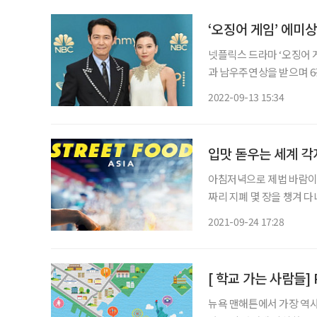
‘오징어 게임’ 에미
넷플릭스 드라마 ‘오징어 
과 남우주연상을 받으며 6
최초 수상’이라는 역사를 
2022-09-13 15:34
열린 제74회 프라임타임 에미
입맛 돋우는 세계 각
아침저녁으로 제법 바람이 
짜리 지폐 몇 장을 챙겨 
떡을 그냥 지나칠 수는 없
2021-09-24 17:28
서다. 길거리 음식은 
뉴욕 맨해튼에서 가장 역