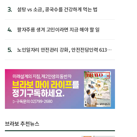
3.
설탕 vs 소금, 콩국수를 건강하게 먹는 법
4.
팔자주름 생겨 고민이라면 지금 해야 할 일
5.
노인일자리 안전관리 강화, 안전전담인력 613명
첫 배치
브라보 추천뉴스