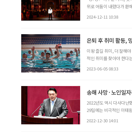
위로 어둠이 내렸다가 환해
시작하겠습니다!” 일제 강점기 조선인 사업가의 비밀 독립운동 이야기를 다룬 창작 뮤지컬
2024-12-11 10:38
‘스윙 데이즈_암호명 A’가 
은퇴 후 취미 활동,
이왕 즐길 취미, 더 잘해야
적인 취미를 찾아야 한다는
‘저건 젊은 애들이나 하는
2023-06-05 08:33
송해 사망·노인일자리
2022년도 역시 다사다난했
29일에는 비극적인 이태원
관련 2022년 10대 뉴스를 꼽아봤다. ◇윤석열 대통령 취임 제20대
2022-12-30 14:01
10일 공식 취임했다. 19