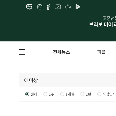
전체뉴스
피플
전체
1주
1개월
1년
직접입력