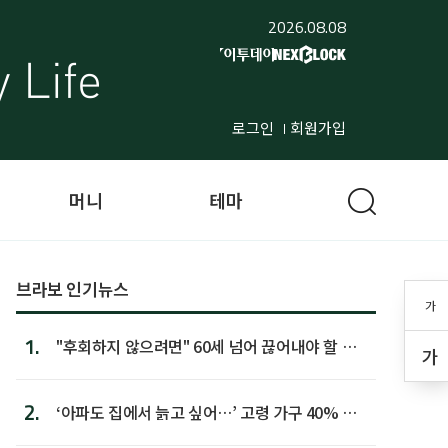
2026.08.08
로그인
회원가입
머니
테마
브라보 인기뉴스
가
1.
"후회하지 않으려면" 60세 넘어 끊어내야 할 사
가
람 1위
2.
‘아파도 집에서 늙고 싶어…’ 고령 가구 40% 노
후 주택이라 어...