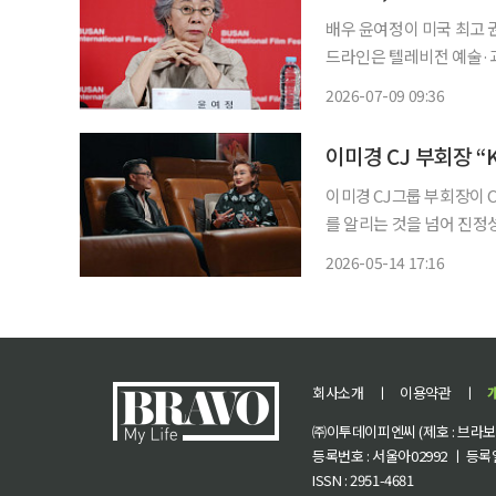
배우 윤여정이 미국 최고 권위의 
드라인은 텔레비전 예술·과
에미상 시상식 후보 명단에
2026-07-09 09:36
이미경 CJ 부회장 “
이미경 CJ그룹 부회장이 
를 알리는 것을 넘어 진정
전”이라고 밝혔다. 이 부회장은 9일 방영된 CNN 인터내셔널 4부작 다큐멘터리 'K에브리
2026-05-14 17:16
싱'(K-Everything)
회사소개
ㅣ
이용약관
ㅣ
㈜이투데이피엔씨 (제호 : 브라보 마
등록번호 : 서울아02992 ㅣ 등록일자
ISSN : 2951-4681