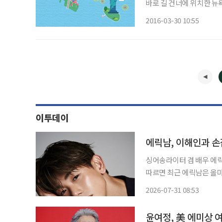
바로 길 건너에 위치한 뉴
삼삼오오 즐겁게 대화를 나
2016-03-30 10:55
해 있는 글로벌 금융기관
수들
이투데이
에릭남, 이해인과 
싱어송라이터 겸 배우 에릭남이 올
따르면 최근 에릭남은 올마이애닉도츠
을 이어오고 있다. 3월 3일
2026-07-31 08:53
Started)'를 발표했으며,
윤여정, 美 에미상 