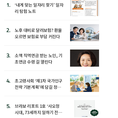
1.
‘내게 맞는 일자리 찾기’ 일자
리 탐험 노트
2.
노후 대비로 달러보험? 환율
오르면 보험료 부담 커진다
3.
소액 직역연금 받는 노인, 기
초연금 수령 길 열린다
4.
초고령사회 ‘제1차 국가인구
전략 기본계획’에 담길 정책
은
5.
브라보 리포트 1호 ‘사오정
시대, 73세까지 일하기 전략’