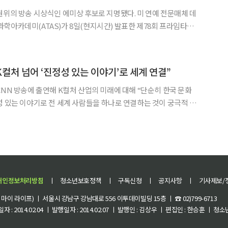
방송 시상식인 에미상 후보로 지명됐다. 미 연예 전문매체 데
학아카데미(ATAS)가 8일(현지시간) 발표한 제78회 프라임타임
서 윤여정이 '미니·앤솔로지 시리즈 또는 영화 최우수 여우조연
상' 부문에 올랐다고 보도했다. 윤여정은 넷플릭스 오리지널 시리즈 '성난 사람들'
K컬처 넘어 ‘진정성 있는 이야기’로 세계 연결”
CNN 방송에 출연해 K컬처 산업의 미래에 대해 “단순히 한국 문화
성 있는 이야기로 전 세계 사람들을 하나로 연결하는 것이 궁극적 비
에서 배우 대니얼 대 김과 대담하며 K컬처 산업의 미래
개인정보처리방침
ㅣ
청소년보호정책
ㅣ
구독신청
ㅣ
공지사항
ㅣ
기사제보/
이 라이프) ㅣ 서울시 강남구 강남대로 556 이투데이빌딩 15층 ㅣ ☎ 02)799-6713
 : 2014.02.04 ㅣ 발행일자 : 2014.02.07 ㅣ 발행인 : 김상우 ㅣ 편집인 : 한승훈 ㅣ