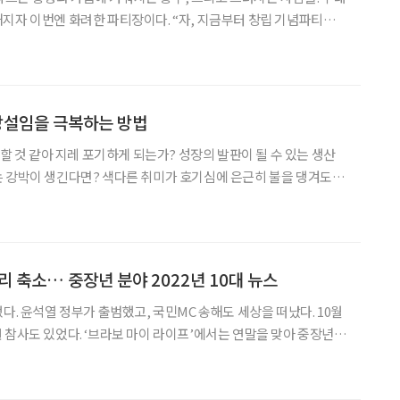
지자 이번엔 화려한 파티장이다. “자, 지금부터 창립 기념파티를
지난 11월 19일 첫 막을 올린 후
 망설임을 극복하는 방법
 할 것 같아 지레 포기하게 되는가? 성장의 발판이 될 수 있는 생산
 강박이 생긴다면? 색다른 취미가 호기심에 은근히 불을 댕겨도
 거지’ 하며 멀찍이 내려두게 되는가? 새로운 도전을 앞두고 주저하
는 당신을 위한 이야기를 준비했다. 사진 각 사 제공 STEP 1 워밍업
 축소… 중장년 분야 2022년 10대 뉴스
다. 윤석열 정부가 출범했고, 국민MC 송해도 세상을 떠났다. 10월
 참사도 있었다. ‘브라보 마이 라이프’에서는 연말을 맞아 중장년
 윤석열 대통령이 지난 5월
60년생인 윤 대통령은 검찰총장