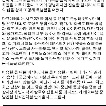
화면을 가득 채운다. 거기에 평범하지만 진솔한 길거리 셰프들
의 삶을 함께 조명해 특별함을 더했다.
다큐멘터리는 시즌 2개를 합쳐 총 15화로 구성돼 있다. 한 화
당 30분 내외로 분량도 부담스럽지 않다. 각 화별로 태국 방콕
과 일본 오사카, 인도 델리, 인도네시아 욕야카르타, 대만 자이
와 싱가포르, 필리핀 세부 등 아시아 각국의 사람 냄새 나는 음
식 문화를 담아냈다. 아시아 편이 인기를 끈 덕분에 후속 시리
즈 ‘길 위의 셰프들: 라틴아메리카’도 지난해 넷플릭스를 통해
공개됐다. 브라질 사우바도르, 멕시코 오악사카, 콜롬비아 보
고타, 아르헨티나 부에노스아이레스, 페루 리마, 볼리비아 라
파스 등 총 여섯 도시를 돌며 라틴아메리카의 색다른 길거리
음식들을 조명했다.
비슷한 듯 다른 아시아, 다른 듯 비슷한 라틴아메리카의 길거
리 음식이 궁금하다면 30분만 투자해보자. 도시 한 곳에 30분
이라면 수지 맞는 일이 아닌가. 세계를 여행하듯 1화부터 차근
차근 감상하는 것도 좋은 방법이다. 중간에 등장하는 종로 광
장시장의 빈대떡과 칼국수 집을 다룬 에피소드가 해외여행 중
발견한 한식집처럼 반가울지도 모른다.