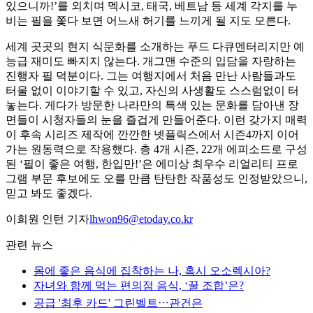
있으니까!’를 외치며 멕시코, 태국, 베트남 등 세계 각지를 누
비는 필을 쫓다 보면 어느새 허기를 느끼게 될 지도 모른다.
세계 곳곳의 현지 식문화를 소개하는 푸드 다큐멘터리지만 예
능급 재미도 빠지지 않는다. 개그맨 수준의 입담을 자랑하는
진행자 필 덕분이다. 그는 여행지에서 처음 만난 사람들과도
터울 없이 이야기할 수 있고, 자신의 사생활도 스스럼없이 터
놓는다. 게다가 방문한 나라만의 특색 있는 문화를 담아낸 장
면들이 시청자들의 눈을 즐겁게 만들어준다. 이런 갖가지 매력
이 후속 시리즈 제작에 깐깐한 넷플릭스에서 시즌4까지 이어
가는 원동력으로 작용했다. 총 4개 시즌, 22개 에피소드로 구성
된 ‘필이 좋은 여행, 한입만!’은 에미상 최우수 리얼리티 프로
그램 부문 후보에도 오를 만큼 탄탄한 작품성도 인정받았으니,
믿고 봐도 좋겠다.
이희원 인턴 기자
lhwon96@etoday.co.kr
관련 뉴스
몸에 좋은 음식에 집착하는 나, 혹시 오소렉시아?
자녀와 함께 먹는 편의점 음식, ‘꿀 조합’은?
공급 '최후 카드' 그린벨트⋯관건은