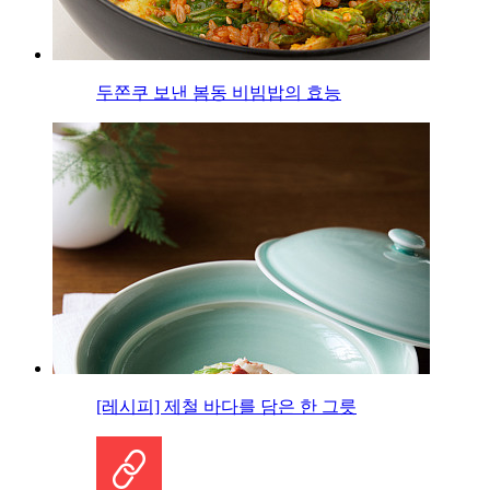
두쫀쿠 보낸 봄동 비빔밥의 효능
[레시피] 제철 바다를 담은 한 그릇