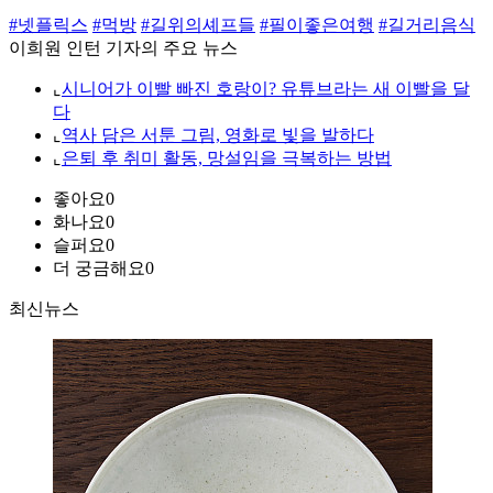
#넷플릭스
#먹방
#길위의셰프들
#필이좋은여행
#길거리음식
이희원 인턴 기자의 주요 뉴스
⌞
시니어가 이빨 빠진 호랑이? 유튜브라는 새 이빨을 달
다
⌞
역사 담은 서툰 그림, 영화로 빛을 발하다
⌞
은퇴 후 취미 활동, 망설임을 극복하는 방법
좋아요
0
화나요
0
슬퍼요
0
더 궁금해요
0
최신뉴스