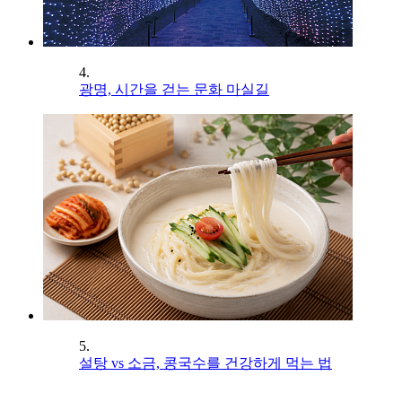
4.
광명, 시간을 걷는 문화 마실길
5.
설탕 vs 소금, 콩국수를 건강하게 먹는 법