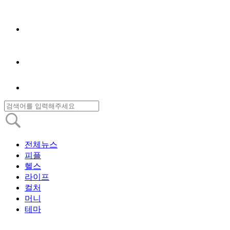
전체뉴스
피플
헬스
라이프
컬처
머니
테마