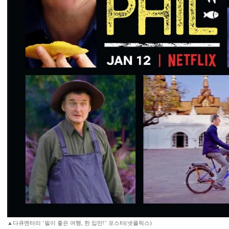
▲다큐멘터리 ‘필이 좋은 여행, 한 입만!’ 포스터(넷플릭스)