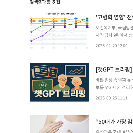
검색결과 총
8
건
'고령화 영향' 
보건복지부, 국립암센터
시작 당시 9위에서 상승…폐암 1위→2위
로 올라섰다. 인구 고령화 영향으로
2026-01-20 12:00
암등록본부가 발표한 '
[챗GPT 브리핑]
바쁜 일상 속 알짜 뉴
보를 챗GPT가 정리하고 편집국
급여는 기업과 최대 1
2025-09-25 11:11
기업 450곳이 참여한
“50대가 가장 
유방암은 국내 여성 암