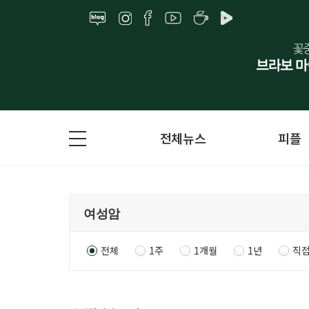
전체뉴스
피플
전체
1주
1개월
1년
직