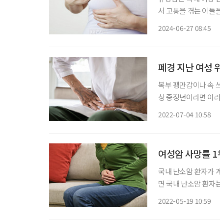
서 고통을 겪는 이들을
나도?’라는 걱정이 들
2024-06-27 08:45
유방암에 대한 궁금
폐경 지난 여성 
복부 팽만감이나 속 쓰
상 중장년이라면 이러
회(AARP)에 따르면
2022-07-04 10:58
여성암 사망률 1
국내 난소암 환자가
면 국내 난소암 환자는 
다. 특히 폐경 이후
2022-05-19 10:59