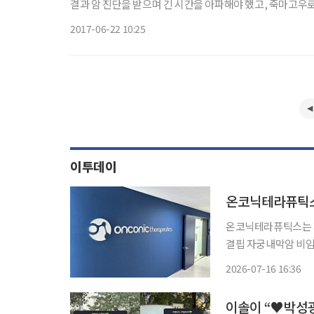
결과 암 진단을 받으며 긴 시간을 아파해야 했고, 죽마고
리듬이 깨져버
2017-06-22 10:25
이투데이
온코닉테라퓨틱스는 차세
결핍 자궁내막암 비임
국제학술지 ‘세포 및 분자 
2026-07-16 16:36
이솔이 “♥박성