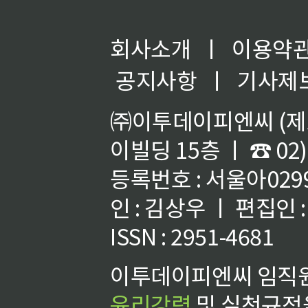
회사소개
ㅣ
이용약
공지사항
ㅣ
기사제
㈜이투데이피엔씨 (제호
이빌딩 15층 ㅣ ☎ 02)
등록번호 : 서울아02992
인 : 김상우 ㅣ 편집인
ISSN : 2951-4681
이투데이피엔씨 임직원
윤리강령
및 실천규정을