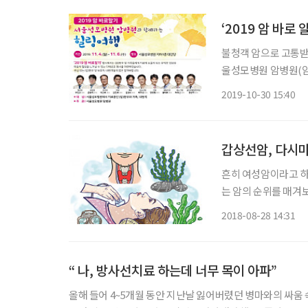
‘2019 암 바로
불청객 암으로 고통받는 환
울성모병원 암병원(암
서초동 소재 본관 지하 1층
2019-10-30 15:40
자와 가족들의 암 극
갑상선암, 다시마
흔히 여성암이라고 하
는 암의 순위를 매겨
2위에 불과하다. 자궁
2018-08-28 14:31
다면 1위는? 바로 갑
“ 나, 방사선치료 하는데 너무 목이 아파”
올해 들어 4~5개월 동안 지난날 잃어버렸던 병마와의 싸움