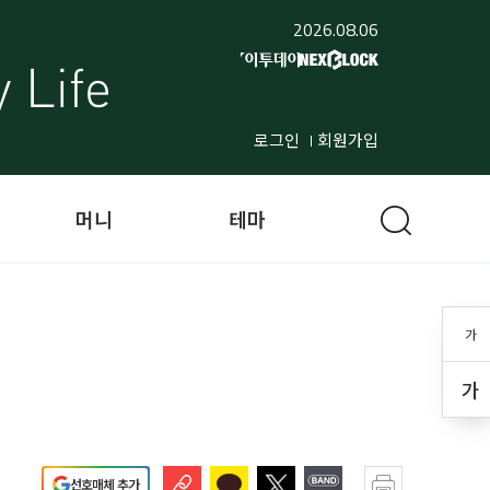
2026.08.06
로그인
회원가입
머니
테마
가
가
선호매체 추가