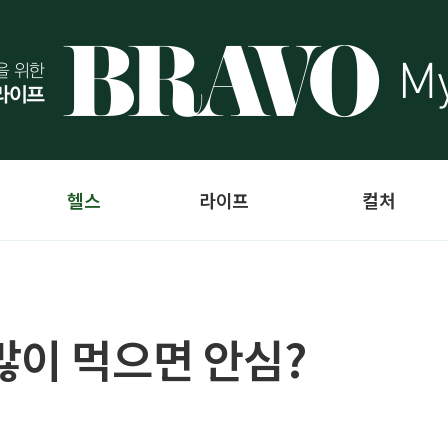
헬스
라이프
컬처
많이 먹으면 안심?