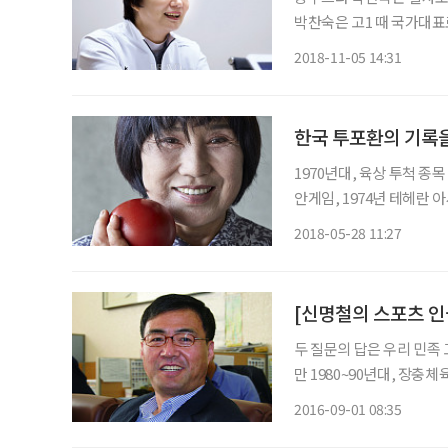
박찬숙은 고1 때 국가대표
특히 1984년 LA올림픽
2018-11-05 14:31
한국 투포환의 기록을
1970년대, 육상 투척 종
안게임, 1974년 테헤란
(68)가 바로 그 주인공
2018-05-28 11:27
두 질문의 답은 우리 민족 고유의 운동인
만 1980~90년대, 장충
기로 인산인해를 이뤘다. 
2016-09-01 08:35