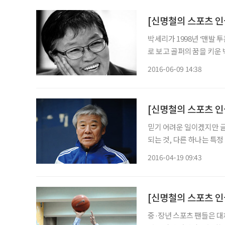
[신명철의 스포츠 인
박세리가 1998년 ‘맨발 
로 보고 골퍼의 꿈을 키운
다. 오는 8월 리우데자네이루 대회에서 112년 만에 올림픽 무대로 돌아오는 골프 종목에서는
2016-06-09 14:38
세계 랭킹 15위 안에 드는
[신명철의 스포츠 인물
믿기 어려운 일이겠지만 글
되는 것, 다른 하나는 특정
하게 된 데에는 물론 그럴만
2016-04-19 09:43
신철원군 갈말면 지포리에
중·장년 스포츠 팬들은 대