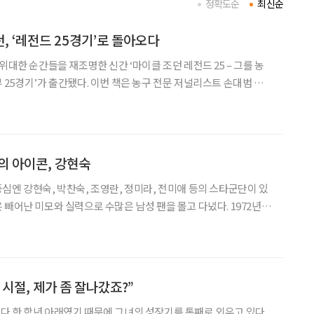
정확도순
최신순
, ‘레전드 25경기’로 돌아오다
위대한 순간들을 재조명한 신간 ‘마이클 조던 레전드 25 – 그를 농
 25경기’가 출간됐다. 이번 책은 농구 전문 저널리스트 손대범 기
결과물로, 조던의 커리어를 대표하는 25경기를 중심으로 그의 농구
순한 기록 열람을 넘어, 경기 전후의 맥락과 현장의
의 아이콘, 강현숙
심엔 강현숙, 박찬숙, 조영란, 정미라, 전미애 등의 스타군단이 있
빼어난 미모와 실력으로 수많은 남성 팬을 몰고 다녔다. 1972년 청
크를 단 뒤 1980년 은퇴할 때까지 국가대표로 맹활약한 강현숙(姜
賢淑·64) 한국여자농구연맹(WKBL) 재정위원장을 만났다. “돌이
시절, 제가 좀 잘나갔죠?”
 한 학년 아래였기 때문에 그녀의 성장기를 통째로 외우고 있다.