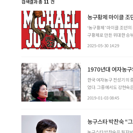
검색결과 총
11
건
농구황제 마이클 조던
‘농구황제’ 마이클 조던의 
구황제로 만든 위대한 승부
자가 5년에 걸쳐 집필한 
2025-05-30 14:29
인생을 풀어냈다. 책은 단
1970년대 여자농구
한국 여자농구 전성기의 중
었다. 그중에서도 강현숙은 
소년 대표팀으로 첫 태극마
2019-01-03 08:45
농구스타 박찬숙 “그 
농구스타 박찬숙은 필자보다