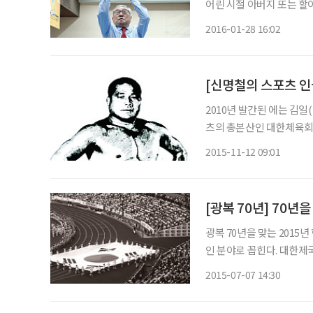
어린 시절 아버지 또는 
장)이나 효창운동장 그리고
2016-01-28 16:02
어섰을 수도 있고 국제대
듣게 되면
[신명철의 스포츠 인물
2010년 발간된 에는 김
츠의 총본산인 대한체육회의
들어 프로화가 된 야구와 
2015-11-12 09:01
만 두 스포츠 스타가 활동
[광복 70년] 70년
광복 70년을 맞는 2015
인 분야로 꼽힌다. 대한제
한 제약을 받으면서도 민족의 힘을 기르기 위한 수단으로 1920년 조선체육회(오늘날의 대한
2015-07-07 14:30