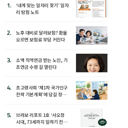
1.
‘내게 맞는 일자리 찾기’ 일자
리 탐험 노트
2.
노후 대비로 달러보험? 환율
오르면 보험료 부담 커진다
3.
소액 직역연금 받는 노인, 기
초연금 수령 길 열린다
4.
초고령사회 ‘제1차 국가인구
전략 기본계획’에 담길 정책
은
5.
브라보 리포트 1호 ‘사오정
시대, 73세까지 일하기 전략’