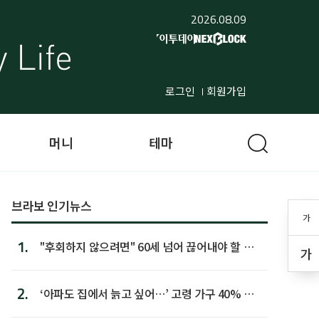
2026.08.09
로그인
회원가입
머니
테마
브라보 인기뉴스
가
1.
"후회하지 않으려면" 60세 넘어 끊어내야 할 사
가
람 1위
2.
‘아파도 집에서 늙고 싶어…’ 고령 가구 40% 노
후 주택이라 어...