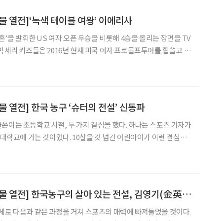
물 열전]‘녹색 테이블 여왕’ 이에리사
투혼’을 발휘한 US 여자 오픈 우승을 비롯해 4승을 올리는 장면을 TV
 박세리 키즈들은 2016년 현재 미국 여자 프로골프투어를 휩쓸고 있
 선수는 한 나라에서 최다 4명까지 출전할 수
 열전] 한국 농구 ‘슈터의 전설’ 신동파
쓴이는 초등학교 시절, 두 가지 결심을 했다. 하나는 스포츠 기자가
 대학교에 가는 것이었다. 10살을 갓 넘긴 어린아이가 이런 결심을
한 까닭이 있었다. 1960년대 중반, 시골 중에 서도 시골인 강원도
 있는 신철원초등학교에 다니던 아이는 라디오 중계로
[신명철의 스포츠 인물 열전] 한국농구의 살아 있는 전설, 김영기(金英基)
체로 다음과 같은 과정을 거쳐 스포츠의 매력에 빠져들었을 것이다.