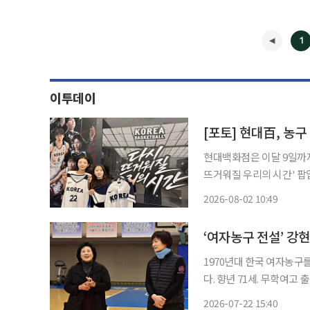
1
이투데이
[포토] 현대百, 농
현대백화점은 이달 9일까
뜨거워질 우리의 시간' 팝업스토어를 
국가대표팀 공식 유니폼을 
2026-08-02 10:49
양한 응원 굿즈도 함께 판매한
◀
‘여자농구 전설’ 강
1970년대 한국 여자농구
다. 향년 71세. 무학여고 출신인 고인은 1973년 외환은행에 입단한 뒤 1980년 은퇴할 때까지
국가대표로 코트를 누볐다. 강 전 위원장은 1978년부터 대표팀 주장을 맡아 방콕 아시안
2026-07-22 15:40