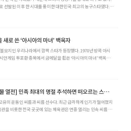
로 선발된 이후 한 시대를 풍미한 대한민국 최고의 농구스타였다.
에서 한국 여자농구 사상 전무후무한 은메달을 획득했을 때의 쾌거는
지금 생각해도 짜릿하다. 당시 천하무적 미국이 상대 팀이었기 때문에 결승전에 오르
 새로 쓴 ‘아시아의 마녀’ 백옥자
목 불모지인 우리나라에서 깜짝 스타가 등장했다. 1970년 방콕 아시
 아시안게임 투포환 종목에서 금메달을 휩쓴 ‘아시아의 마녀’ 백옥자
이다. 어쩌다 그에게 마녀라는 수식어가 붙었을까? 현재 대한육상연맹
부회장으로 있는 그를 만나 답을 들을 수 있었다. 부모님 몰래 시작한 투
[신명철의 스포츠 인물 열전] 민족 최대의 명절 추석하면 떠오르는 스포츠는?
 씨름과 씨름 선수다. 최근 급격하게 인기가 떨어졌지
체육관을 비롯한 전국 곳곳에 있는 체육관은 연중 열리는 민속 씨름 경
짧은 시간에 불꽃같이 피어오른 민속 씨름 인기의 중심에 ‘만 가지
기술’을 구사한다는 이만기가 있었다. 민속 씨름이라는 이름은 19