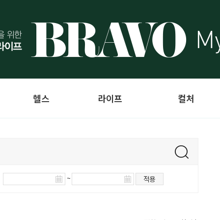
헬스
라이프
컬처
~
적용