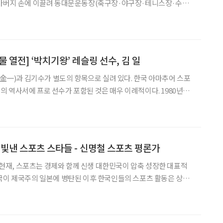
할아버지 손에 이끌려 동대문운동장(축구장·야구장·테니스장·수영
 리모델링을 하기 전 장충체육관 등에 가면서 스포츠의 세계로 들
회에 출전한 우리나라 선수들의 활약상을 라디오 중계방송을 통해
 열전] ‘박치기왕’ 레슬링 선수, 김 일
일(金一)과 김기수가 별도의 항목으로 실려 있다. 한국 아마추어 스포
 역사서에 프로 선수가 포함된 것은 매우 이례적이다. 1980년대
축구 등의 국제 대회에 출전한 프로 선수들 이름이 담겨 있기는 하지
한 시기는 1960년대이고 이때는 아마추어리즘이 철저하게
을 빛낸 스포츠 스타들 - 신명철 스포츠 평론가
년 현재, 스포츠는 경제와 함께 신생 대한민국이 압축 성장한 대표적
국이 제국주의 일본에 병탄된 이후 한국인들의 스포츠 활동은 상당
체육회)를 창립하는 등 나름대로 발전을 거듭했다. 글 신명철 스포츠 평론가 일제