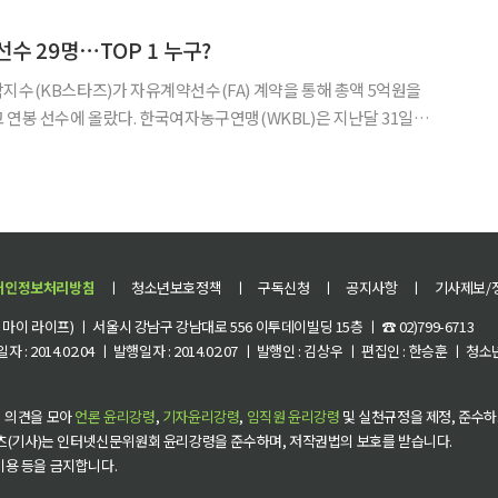
금메달과 1979년 세계선수권대회 준우승에 기여했다. 1980년 홍
수 29명⋯TOP 1 누구?
지수(KB스타즈)가 자유계약선수(FA) 계약을 통해 총액 5억원을
한국여자농구연맹(WKBL)은 지난달 31일
등록 결과를 발표했다. 신인과 아시아쿼터 선수를 제외한 등록 선수는
연봉과 수당을 합한 총액 기준 1억원 이상을 받는 선
개인정보처리방침
ㅣ
청소년보호정책
ㅣ
구독신청
ㅣ
공지사항
ㅣ
기사제보/
이 라이프) ㅣ 서울시 강남구 강남대로 556 이투데이빌딩 15층 ㅣ ☎ 02)799-6713
 : 2014.02.04 ㅣ 발행일자 : 2014.02.07 ㅣ 발행인 : 김상우 ㅣ 편집인 : 한승훈 ㅣ
 의견을 모아
언론 윤리강령
,
기자윤리강령
,
임직원 윤리강령
및 실천규정을 제정, 준수하
츠(기사)는 인터넷신문위원회 윤리강령을 준수하며, 저작권법의 보호를 받습니다.
 이용 등을 금지합니다.