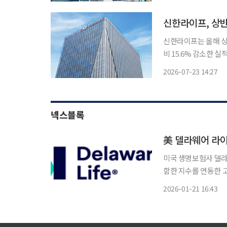
어든
신한라이프, 상반
신한라이프는 올해 상반
비 15.6% 감소한 실적이다. 상반기 순이익 감소는 보험손익이 줄어든 영
손익은 자본시장 변동성
2026-07-23 14:27
서도 늘면서 2분기 순
넥스블록
美 델라웨어 라이
미국 생명보험사 델라웨어
함한 지수를 연동한 고정지
를 구성 요소로 포함한 지
2026-01-21 16:43
간) 델라웨어 라이프는