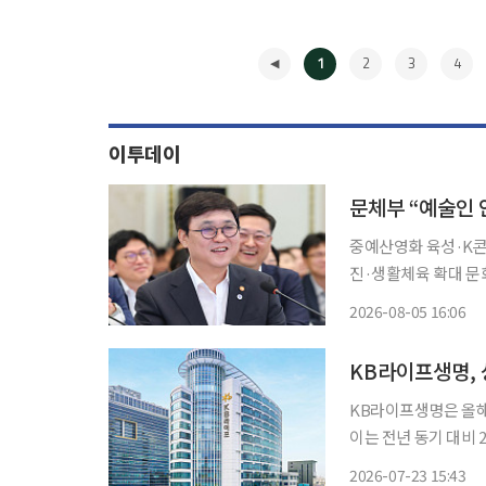
1
2
3
4
이투데이
중예산영화 육성·K콘
진·생활체육 확대 문화체육관광부가 예술인 사회안전망 확충과 기초예술 육성, K컬처 산업
경쟁력 강화, 외래관광
2026-08-05 16:06
·게임·관광 투자를 
◀
KB라이프생명, 
KB라이프생명은 올해
이는 전년 동기 대비 20.4% 감소한 실적
매출이 부진한 가운데
2026-07-23 15:43