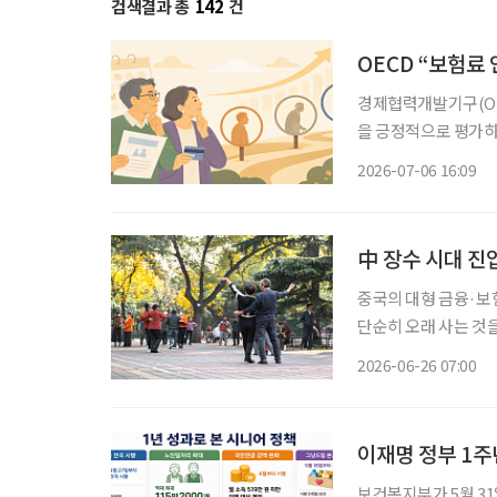
검색결과 총
142
건
OECD “보험료
경제협력개발기구(OE
을 긍정적으로 평가하
추는 등 추가 개혁이
2026-07-06 16:09
中 장수 시대 진
중국의 대형 금융·보
단순히 오래 사는 것
로 의료·보험·노인돌봄 서비스를 
2026-06-26 07:00
들어섰다. 중국 국가통
이재명 정부 1주
보건복지부가 5월 31