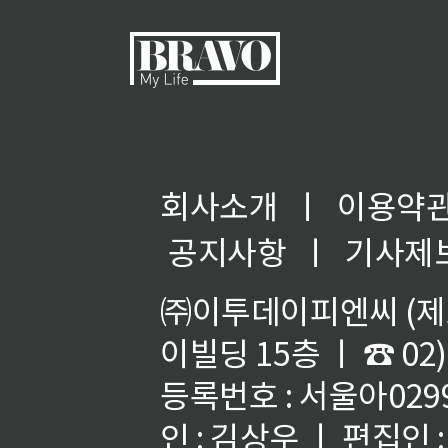
회사소개
ㅣ
이용약
공지사항
ㅣ
기사제
㈜이투데이피엔씨 (제호
이빌딩 15층 ㅣ ☎ 02)
등록번호 : 서울아02992
인 : 김상우 ㅣ 편집인