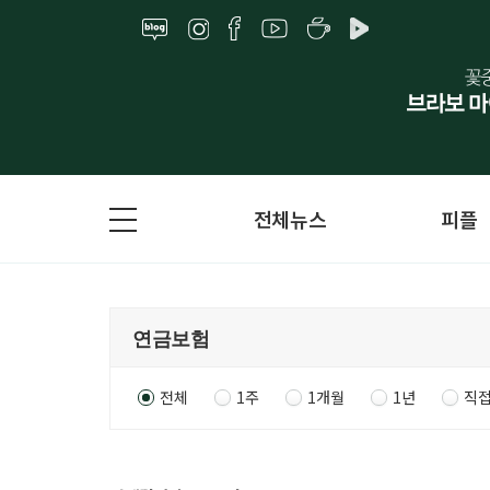
전체뉴스
피플
전체
1주
1개월
1년
직