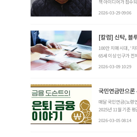
책 아이디어가 접수되고
체계 구상이 등장해 눈길을 끌고 있다. 29일 국민연
2026-03-29 09:06
누리는 연금’ 대국민
[칼럼] 신탁, 
100만 치매 시대, '치매머니'가 경제
65세 이상 인구가 전
매 환자가 보유한 자산,
2026-03-09 10:29
2050년에는 488조 
국민연금만으론 
매달 국민연금(노령연
2025년 11월 기준 
입 기간이 짧았던 세
2026-03-05 08:14
20~30년의 노후를