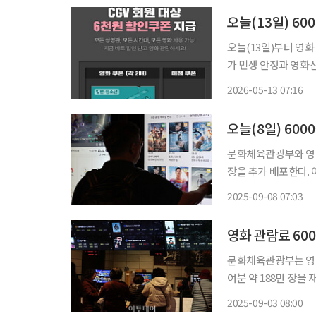
오늘(13일) 60
오늘(13일)부터 영
가 민생 안정과 영화산
이다. 올해 추가경정예
2026-05-13 07:16
오늘(8일) 600
문화체육관광부와 영화진
장을 추가 배포한다. 
지 않은 잔여분이다. 할인권은 CGV, 롯데시네마, 메가박스, 씨네큐 등 주요 멀티플렉스 홈페
2025-09-08 07:03
이지와 앱을 통해 사
문화체육관광부는 영화
여분 약 188만 장을 재배포한다. 3일 문체부에 따르면, 이번
지 않은 잔여 할인권
2025-09-03 08:00
영관 CGV, 롯데시네