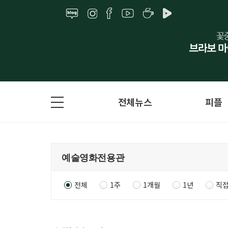
전체뉴스
피플
전체
1주
1개월
1년
직