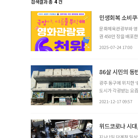
검색결과 총
4
건
민생회복 소비쿠폰
문화체육관광부와 영화
권 450만 장을 배포
할인권은 영화 상영관 
2025-07-24 17:00
86살 시민의 동
광주 동구에 위치한 ‘
도시가 각광받는 요즘,
여전히 가장 먼저 떠오
2021-12-17 09:57
질 사진 대신 손그림 
위드코로나 시대,
지난 1일 단계적 일