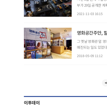
부가 29일 공개한 계
운영제한 완화, 2차 
2021-11-03 16:15
이다. 한 단계를 4주
영화공간주안, 
그 옛날 영화관 앞. 
매진되는 일도 있었다
하고 나와 “암표 있
2018-05-09 11:12
해 상영관을 찾아가는 
이투데이