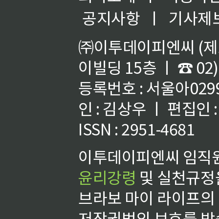
공지사항
ㅣ
기사제
㈜이투데이피엔씨 (제호
이빌딩 15층 ㅣ ☎ 02)
등록번호 : 서울아02992
인 : 김상우 ㅣ 편집인
ISSN : 2951-4681
이투데이피엔씨 임직원
윤리강령
및 실천규정을
브라보 마이 라이프의
저작권법의 보호를 받