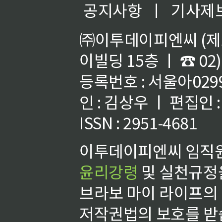
공지사항
ㅣ
기사제
㈜이투데이피엔씨 (제호
이빌딩 15층 ㅣ ☎ 02)
등록번호 : 서울아02992
인 : 김상우 ㅣ 편집인
ISSN : 2951-4681
이투데이피엔씨 임직원
윤리강령
및 실천규정을
브라보 마이 라이프의
저작권법의 보호를 받