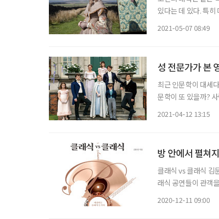
있다는 데 있다. 특
동감 넘치는 화면으로
2021-05-07 08:49
로 재탄생한 세기의 
성 전문가가 본 
최근 인문학이 대세다
문학이 또 있을까? 사
야기는 다 성에 있다.
2021-04-12 13:15
지 놀랍기까지 하다. 
방 안에서 펼쳐지
클래식 vs 클래식 김
래식 공연들이 관객을
지만, 곡이 만들어진
2020-12-11 09:00
재미는 배가 된다. 올