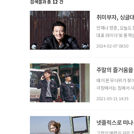
검색결과 총
12
건
취미부자, 싱글
언제나 청춘, 오늘도 
대표 라이더’로 통하는 그
취미 활동을 즐긴다.
2024-02-07 08:50
주말의 즐거움을
때 이른 무더위가 찾
극장에서는 집에서 시
에 갓 공개된 신작 세 편을 소개한다. 1. 무브 투 헤븐 (Mo
2021-05-21 14:35
후군이 있는 그루(탕
넷플릭스로 떠나
고전의 매력은 같은 