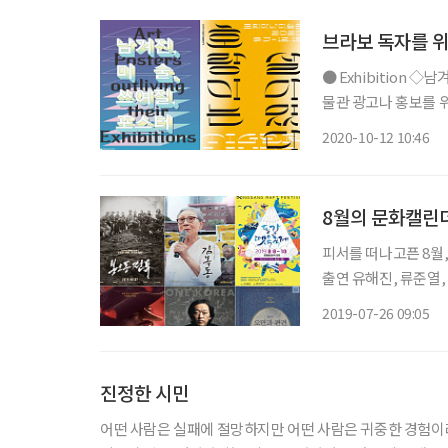
브라보 독자를 위
● Exhibition ◇남겨진, 미술, 쓰여질, 포스터 일정 10월 24일까지 장소 김달진미술자료박
물관 광고나 홍보를 
본연의 목적은 사라지
2020-10-12 10:46
기획했다. 전시작은
8월의 문화캘린
피서를 떠나고픈 8월, 이달의 추천 
출연 유해진, 류준열, 조우진 등 독립군 연합부대가 일본 정
쟁취한 1920년 봉오
2019-07-26 09:05
으로 목숨을 걸고 맞
진정한 시민
어떤 사람은 실패에 절망하지만 어떤 사람은 귀중한 경험이