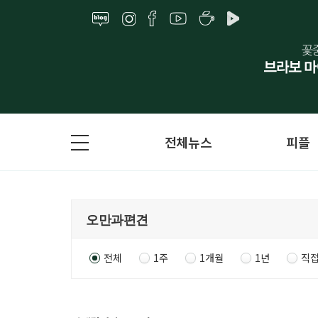
전체뉴스
피플
전체
1주
1개월
1년
직