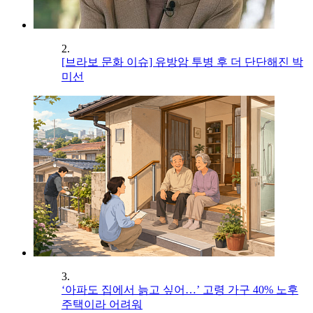
2.
[브라보 문화 이슈] 유방암 투병 후 더 단단해진 박
미선
3.
‘아파도 집에서 늙고 싶어…’ 고령 가구 40% 노후
주택이라 어려워