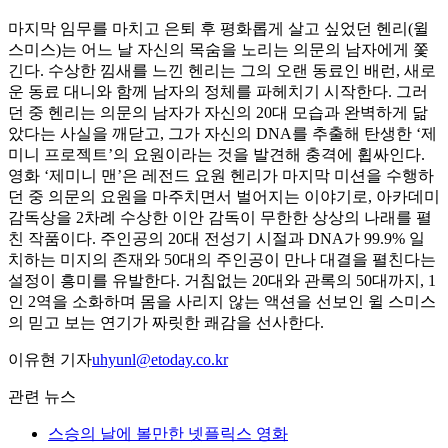
마지막 임무를 마치고 은퇴 후 평화롭게 살고 싶었던 헨리(윌
스미스)는 어느 날 자신의 목숨을 노리는 의문의 남자에게 쫓
긴다. 수상한 낌새를 느낀 헨리는 그의 오랜 동료인 배런, 새로
운 동료 대니와 함께 남자의 정체를 파헤치기 시작한다. 그러
던 중 헨리는 의문의 남자가 자신의 20대 모습과 완벽하게 닮
았다는 사실을 깨닫고, 그가 자신의 DNA를 추출해 탄생한 ‘제
미니 프로젝트’의 요원이라는 것을 발견해 충격에 휩싸인다.
영화 ‘제미니 맨’은 레전드 요원 헨리가 마지막 미션을 수행하
던 중 의문의 요원을 마주치면서 벌어지는 이야기로, 아카데미
감독상을 2차례 수상한 이안 감독이 무한한 상상의 나래를 펼
친 작품이다. 주인공의 20대 전성기 시절과 DNA가 99.9% 일
치하는 미지의 존재와 50대의 주인공이 만나 대결을 펼친다는
설정이 흥미를 유발한다. 거침없는 20대와 관록의 50대까지, 1
인 2역을 소화하며 몸을 사리지 않는 액션을 선보인 윌 스미스
의 믿고 보는 연기가 짜릿한 쾌감을 선사한다.
이유현 기자
uhyunl@etoday.co.kr
관련 뉴스
스승의 날에 볼만한 넷플릭스 영화