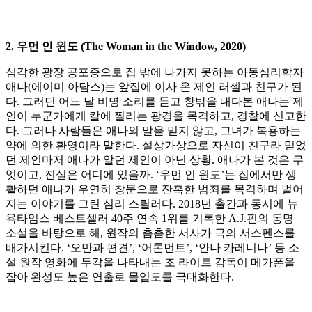
2. 우먼 인 윈도 (The Woman in the Window, 2020)
심각한 광장 공포증으로 집 밖에 나가지 못하는 아동심리학자
애나(에이미 아담스)는 앞집에 이사 온 제인 러셀과 친구가 된
다. 그러던 어느 날 비명 소리를 듣고 창밖을 내다본 애나는 제
인이 누군가에게 칼에 찔리는 광경을 목격하고, 경찰에 신고한
다. 그러나 사람들은 애나의 말을 믿지 않고, 그녀가 복용하는
약에 의한 환영이라 말한다. 설상가상으로 자신이 친구라 믿었
던 제인마저 애나가 알던 제인이 아닌 상황. 애나가 본 것은 무
엇이고, 진실은 어디에 있을까. ‘우먼 인 윈도’는 집에서만 생
활하던 애나가 우연히 창문으로 잔혹한 범죄를 목격하며 벌어
지는 이야기를 그린 심리 스릴러다. 2018년 출간과 동시에 뉴
욕타임스 베스트셀러 40주 연속 1위를 기록한 A.J.핀의 동명
소설을 바탕으로 해, 원작의 촘촘한 서사가 극의 서스펜스를
배가시킨다. ‘오만과 편견’, ‘어톤먼트’, ‘안나 카레니나’ 등 소
설 원작 영화에 두각을 나타내는 조 라이트 감독이 메가폰을
잡아 완성도 높은 연출로 몰입도를 극대화한다.