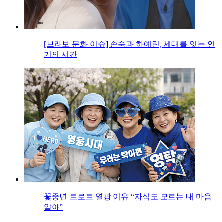
[브라보 문화 이슈] 손숙과 하예린, 세대를 잇는 연
기의 시간
꽃중년 트로트 열광 이유 “자식도 모르는 내 마음
알아”