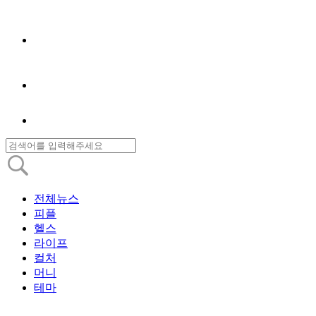
전체뉴스
피플
헬스
라이프
컬처
머니
테마