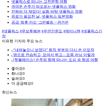
넷플릭스로 떠나는 고전문학 여행
귀여운 손주가 떠오르는 넷플릭스 영화
진짜라 더 재밌다! 실화 바탕 넷플릭스 영화
위로가 필요한 날, 넷플릭스 일본영화
공급 '최후 카드' 그린벨트⋯관건은
#넷플릭스
#무브투헤븐
#우먼인윈도
#제미니맨
#넷플릭스신
작
이유현 기자의 주요 뉴스
⌞
“내려놓으니 보였다” 퇴직 부부의 다시 쓴 이모작
⌞
앱으로 연습하고, 모여서 뛰고…요즘 러닝 이렇게
⌞
[핫플레이스] 손주와 함께 떠나는 도심 속 항공 여행
좋아요
0
화나요
0
슬퍼요
0
더 궁금해요
0
최신뉴스