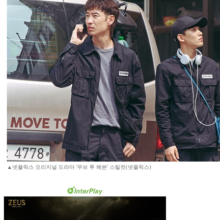
▲넷플릭스 오리지널 드라마 '무브 투 헤븐' 스틸컷(넷플릭스)