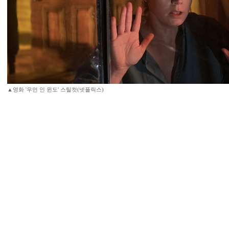
▲영화 '우먼 인 윈도' 스틸컷(넷플릭스)