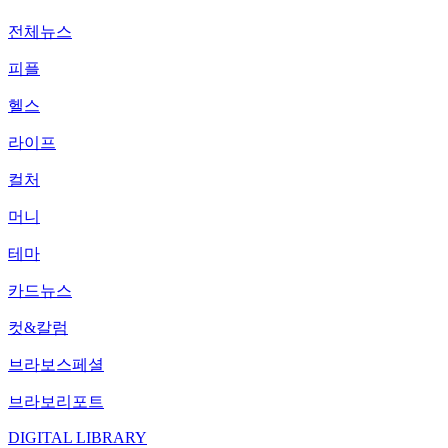
전체뉴스
피플
헬스
라이프
컬처
머니
테마
카드뉴스
컷&칼럼
브라보스페셜
브라보리포트
DIGITAL LIBRARY