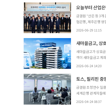
오늘부터 산업은
금결원 "산은 등 3개 은행 추
협은행, 제주은행 영
포에 방문하는 것만으
2026-06-29 11:15
지게 
새마을금고, 상호
새마을금고가 상호금융권 
객이 새마을금고 계좌
방세를 납부할 수 있는
2026-06-24 14:20
번 서비스는 행정안
금고 전
토스, 필리핀 중
금결원 초청연수 일환…슈퍼앱 
세계은행 관계자들에게 디지털
(BSP)과 세계은행(
2026-04-24 08:37