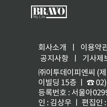
회사소개
ㅣ
이용약
공지사항
ㅣ
기사제
㈜이투데이피엔씨 (제호
이빌딩 15층 ㅣ ☎ 02)
등록번호 : 서울아02992
인 : 김상우 ㅣ 편집인