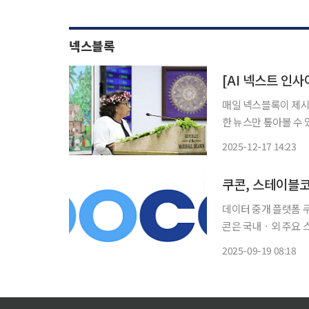
넥스블록
매일 넥스블록이 제시하
한 뉴스만 톺아볼 수 
전해드립니다. 1. 마셜제도, 세계 최초 ‘블록체인 기반 기본소득’ 지급 개시 마셜제도 정부가
2025-12-17 14:23
스텔라(Stellar) 
쿠콘, 스테이블
데이터 중개 플랫폼 
콘은 국내ㆍ외 주요 
금융기관과 핀테크기업 등
2025-09-19 08:18
계자는 “현재 국내외