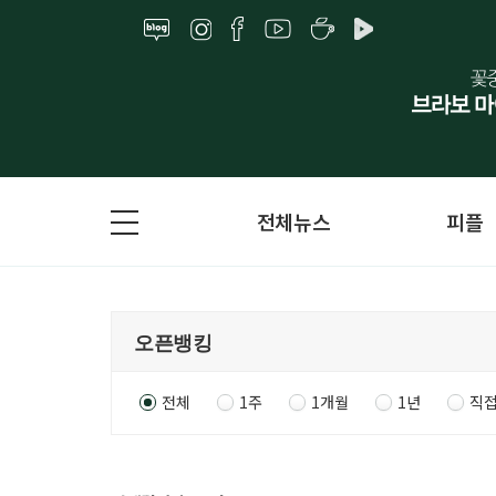
전체뉴스
피플
전체
1주
1개월
1년
직