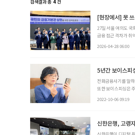
검색결과 총
4
건
[현장에서] 못 
27일 서울 여의도 
금융 접근 격차가 취
기 둔화가 이어지는 
2026-04-28 06:00
5년간 보이스피싱
전화금융사기를 말하는
또한 보이스피싱은 
조직의 계좌이체나 출금을
2022-10-06 09:19
이탄희 의원이 법무부·
신한은행, 고령자
신한은행이 디지털 