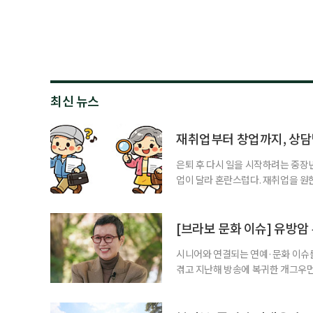
최신 뉴스
재취업부터 창업까지, 상
은퇴 후 다시 일을 시작하려는 중장
업이 달라 혼란스럽다. 재취업을 
여성새로일하기센터, 사회참여와 소
자신의 상황에 맞는 지원기관을 알고
준비부터 구직 수당까지 고용노동부
[브라보 문화 이슈] 유방암
업 지원 계획을 세
시니어와 연결되는 연예·문화 이슈를
겪고 지난해 방송에 복귀한 개그우먼
나 최근 개그맨 김영철의 유튜브 채
길을 끌었다. 투병 이후에도 자신의 