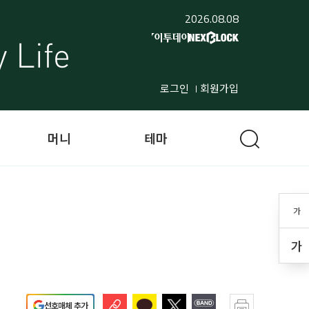
2026.08.08
로그인
회원가입
머니
테마
가
가
선호매체 추가