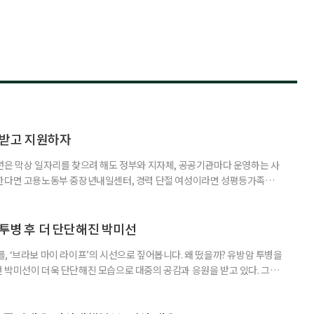
담받고 지원하자
년은 막상 일자리를 찾으려 해도 정부와 지자체, 공공기관마다 운영하는 사
원한다면 고용노동부 중장년내일센터, 경력 단절 여성이라면 성평등가족부
득을 함께 원한다면 보건복지부 노인일자리사업이 출발점이 될 수 있다.
 활용하는 것만으로도 새로운 일을 시작하는 문턱이 훨씬 낮아진다. 취업
 국민취업지원제도 구직활동이 쉽지 않은 사람을 위한 제도다. 개인별 취
 투병 후 더 단단해진 박미선
, ‘브라보 마이 라이프’의 시선으로 짚어봅니다. 왜 떴을까? 유방암 투병을
 박미선이 더욱 단단해진 모습으로 대중의 공감과 응원을 받고 있다. 그러
널에 출연한 그는 방송 활동을 그만하라는 악성 댓글을 받았다고 고백해 눈
삶을 이어가고 있는 박미선은 왜 이전보다 더 큰 관심과 사랑을 받고 있을