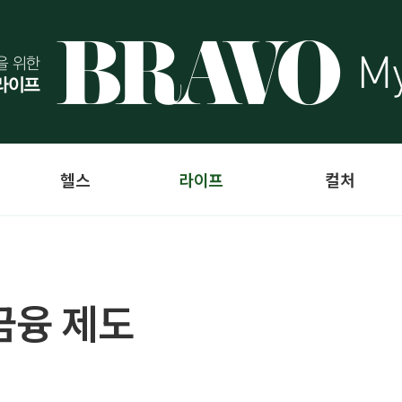
헬스
라이프
컬처
금융 제도