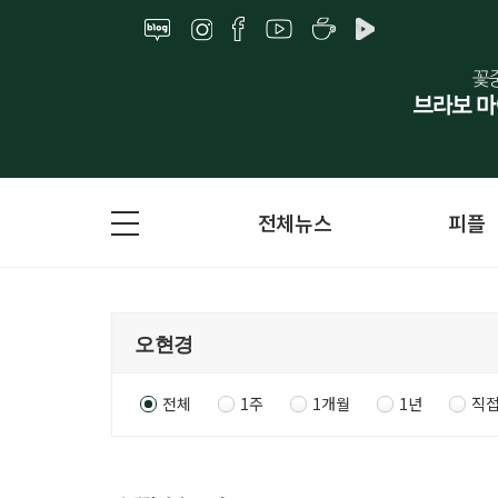
전체뉴스
피플
전체
1주
1개월
1년
직