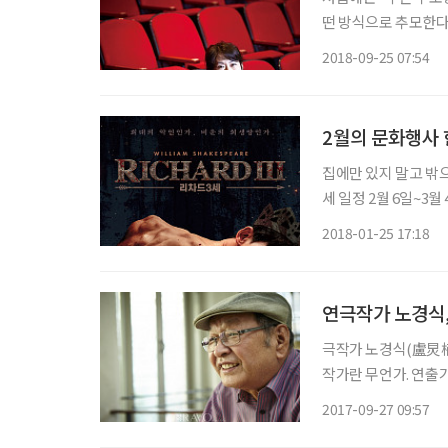
떤 방식으로 추모한다
이 연극에서 연기 참 
2018-09-25 07:54
상과 쿨(?)하게 안녕
2월의 문화행사 
집에만 있지 말고 밖으로
세 일정 2월 6일~3월
스피어의 작품 중 수작
2018-01-25 17:18
연극작가 노경식,
극작가 노경식(盧炅植·79)에게 
작가란 무언가. 연출
만들어주어 관객에게 
2017-09-27 09:57
그저 인생 후배로서 