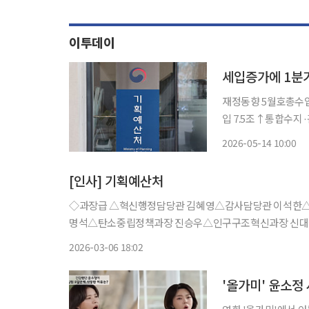
이투데이
세입증가에 1분기
재정동향 5월호총수입
입 7.5조↑통합수지·관리수지 각각 2
지가 올해 1분기(1~3
2026-05-14 10:00
부가가치세를 중심으로
[인사] 기획예산처
◇과장급 △혁신행정담당관 김혜영△감사담당관 이석한
명석△탄소중립정책과장 진승우△인구구조혁신과장 신
재정과장 오현경△재정기획분석과장 이준우△지출혁신과
2026-03-06 18:02
정책과장 김정애△예산기준과장 박경훈△기금
'올가미' 윤소정