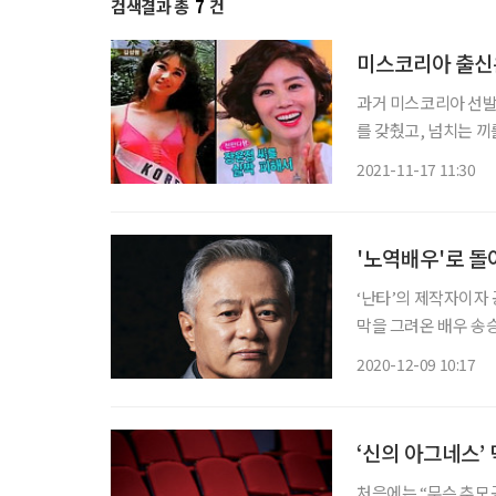
검색결과 총
7
건
미스코리아 출신은
과거 미스코리아 선발
를 갖췄고, 넘치는 
스코리아 출신 배우들을
2021-11-17 11:30
하고, 아름다운 미모
다
'노역배우'로 돌
‘난타’의 제작자이자 
막을 그려온 배우 송승
매기’ 이후 9년 만이
2020-12-09 10:17
하는 한 극단 대표이
‘신의 아그네스’
처음에는 “무슨 추모