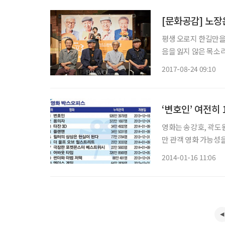
[문화공감] 노장
평생 오로지 한길만을
음을 잃지 않은 목소
명의 연극 원로가 제
2017-08-24 09:10
현경과 이호재, 연출
‘변호인’ 여전히 
영화는 송강호, 곽도원
만 관객 영화 가능성
2위, 애니메이션 영화 ‘타잔 3D’가 3위
2014-01-16 11:06
들’이 시청률 40.4%