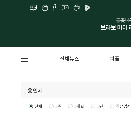
전체뉴스
피플
전체
1주
1개월
1년
직접입력