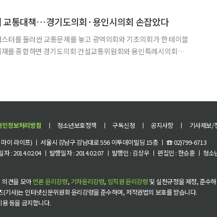
 하이테크·반도체 연구개발(R&D)센터를 찾아 응
터 교통대책…경기도의회·용인시의회 손잡았다
러스터를 둘러싼 교통문제를 놓고 광역의회와 기초의회가 한 테이블
전문위원회 소회의실에서 '용인 미래교통과 안전한 도시기반 조성
고 반도체 클러스터 조성에 따른 교통 인프라 확충 방안을 함께 논의
개인정보처리방침
ㅣ
청소년보호정책
ㅣ
구독신청
ㅣ
공지사항
ㅣ
기사제보/
이 라이프) ㅣ 서울시 강남구 강남대로 556 이투데이빌딩 15층 ㅣ ☎ 02)799-6713
 : 2014.02.04 ㅣ 발행일자 : 2014.02.07 ㅣ 발행인 : 김상우 ㅣ 편집인 : 한승훈 ㅣ
 의견을 모아
언론 윤리강령
,
기자윤리강령
,
임직원 윤리강령
및 실천규정을 제정, 준수하
츠(기사)는 인터넷신문위원회 윤리강령을 준수하며, 저작권법의 보호를 받습니다.
 이용 등을 금지합니다.