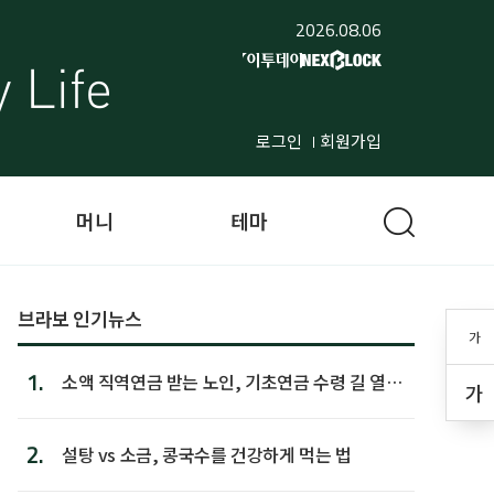
2026.08.06
로그인
회원가입
머니
테마
브라보 인기뉴스
가
1.
소액 직역연금 받는 노인, 기초연금 수령 길 열린
가
다
2.
설탕 vs 소금, 콩국수를 건강하게 먹는 법