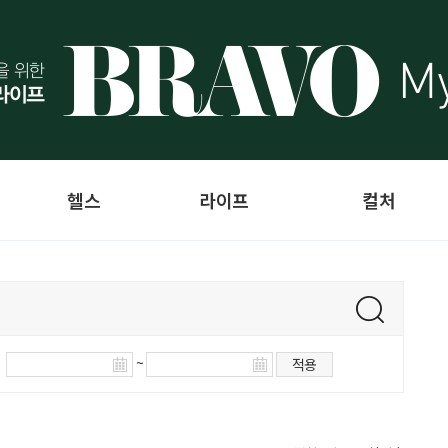
헬스
라이프
컬처
~
적용