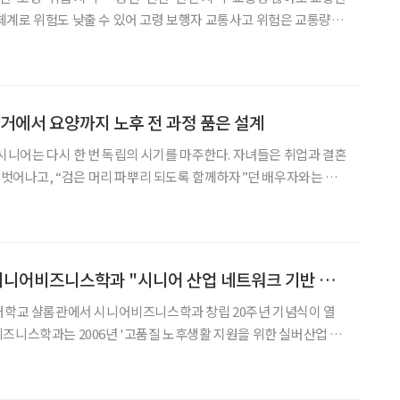
수 있어 고령 보행자 교통사고 위험은 교통량,
차가 복합적으로 작용한 결과라는 연구 결과가 나왔다. 지난해 한
연구에 게재된 ‘고령 보행자 교통안전 개선
거에서 요양까지 노후 전 과정 품은 설계
 시니어는 다시 한 번 독립의 시기를 마주한다. 자녀들은 취업과 결혼
서 벗어나고, “검은 머리 파뿌리 되도록 함께하자”던 배우자와는 사
는 순간이 찾아온다. 이 시기의 선택지는 의외로 다양하다. 지금까지
(AIP·Aging in Place)은 보통의
[현장에서] 강남대 시니어비즈니스학과 "시니어 산업 네트워크 기반 마련"
남대학교 샬롬관에서 시니어비즈니스학과 창립 20주년 기념식이 열
즈니스학과는 2006년 '고품질 노후생활 지원을 위한 실버산업 전
되었으며 국내 유일무이한 학과로 성장해왔다. 개회식은 이성
의 개회사로 시작됐으며 "강남대학교 시니어비즈니스 학과를 필