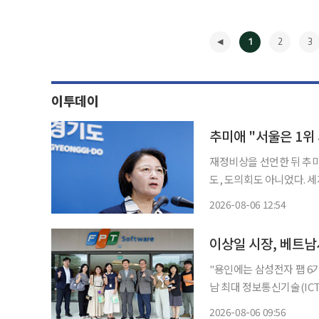
1
2
3
이투데이
추미애 "서울은 1위
재정비상을 선언한 뒤 추미
도, 도의회도 아니었다. 
들이 이미 방패를 세우고 있다. 6일 이투데이 취재를 종합하면 추 지사는 5일
2026-08-06 12:54
선언 이후 이날 자신의 페
◀
이상일 시장, 베트남
"용인에는 삼성전자 팹 6기, SK하이
남 최대 정보통신기술(ICT
넓히러 나선 행보였다. 6일 이투데이 취재를 종합하면 이 시장은 5일 현지시간 다낭 제2소프
2026-08-06 09:56