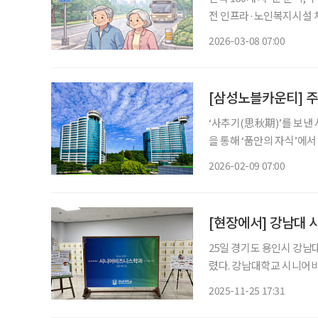
전 인프라·노인복지시설 체계로 위험도 낮출 
도시 구조, 안전 인프라의 격
2026-03-08 07:00
국도로교통공단의 교통안전
[삼성노블카운티] 주
‘사추기(思秋期)’를 보낸
을 통해 ‘품안의 자식’에
별을 겪으며 혼자 서야 하
2026-02-09 07:00
살아온 집에서 계속 생활하는 것
25일 경기도 용인시 강
렸다. 강남대학교 시니어비
문인력 양성'을 목적으로 설치
2025-11-25 17:31
철 시니어비즈니스 학과장