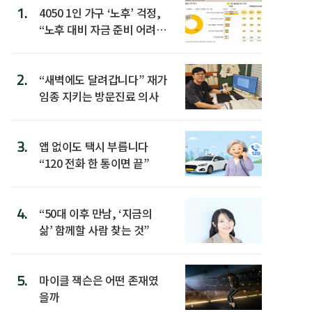
1.
4050 1인 가구 ‘노후’ 걱정,
“노후 대비 자금 준비 어려
워”
2.
“새벽에도 달려갑니다” 재가
임종 지키는 방문진료 의사
3.
앱 없이도 택시 부릅니다
“120 전화 한 통이면 끝”
4.
“50대 이후 만남, ‘지금의
삶’ 함께할 사람 찾는 것”
5.
마이클 잭슨은 어떤 존재였
을까