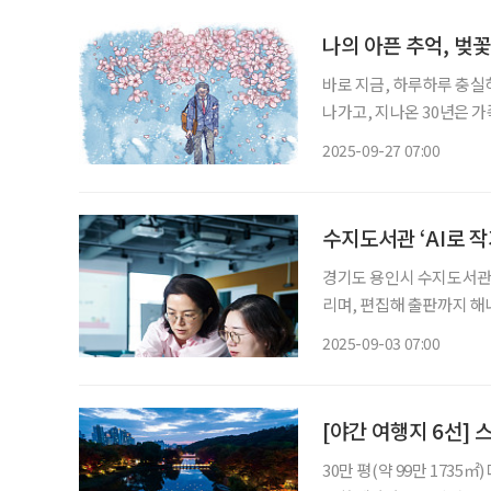
나의 아픈 추억, 벚
바로 지금, 하루하루 충실하
나가고, 지나온 30년은 가
제대로 광야에 홀로 설 수
2025-09-27 07:00
기회로 삼는다. 바로 이게 
수지도서관 ‘AI로 
경기도 용인시 수지도서관의 
리며, 편집해 출판까지 해
40~50대 중장년으로, A
2025-09-03 07:00
세대다. 도서관 교육으
[야간 여행지 6선] 
30만 평(약 99만 173