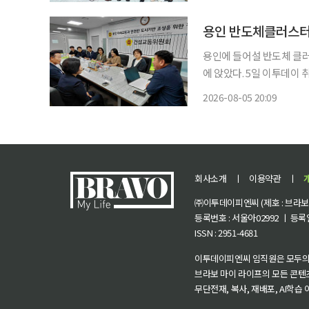
트웨어파크에 자리한 FPT
용인 반도체클러스
용인에 들어설 반도체 클
에 앉았다. 5일 이투데이 취재를 종합하면 경기도의회 건설교통위원회와 용인특례시의회는
이날 경기도의회 건설교통
2026-08-05 20:09
을 위한 정책간담회'를 열
했다.
회사소개
ㅣ
이용약관
ㅣ
㈜이투데이피엔씨 (제호 : 브라보 마
등록번호 : 서울아02992 ㅣ 등록일자
ISSN : 2951-4681
이투데이피엔씨 임직원은 모두의
브라보 마이 라이프의 모든 콘텐
무단전재, 복사, 재배포, AI학습