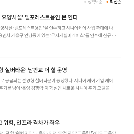
정확도순
최신순
은 요양시설’ 벨포레스트용인 문 연다
양시설 ‘벨포레스트용인’을 인수하고 시니어케어 사업 확대에 나
 용인시 기흥구 언남동에 있는 ‘무지개실버케어스’를 인수해 신규 브
면 리뉴얼한 뒤 6월 중 개원할 예정이라고 밝혔다. 이번 인수는
리미엄 노인 요양 수요에 대응하고, 수도권 남부 지역까지
형 실버타운’ 남판교 더 힐 운영
로 공급되는 분양형 실버타운이 등장했다. 시니어 케어 기업 케어
 주거를 넘어 ‘운영 경쟁력’이 핵심인 새로운 시니어 주거 모델을 예
교 더 힐’의 총괄 위탁 운영 예정사로 참여한다고 밝혔
 위험, 인프라 격차가 좌우
 부천·포항 ‘위험 지역’…용인·인천 ‘안전 지역’ 교통량 많아도 교통안