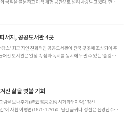
 국적을 불문하고 이색 체험 공간으로 널리 사랑받고 있다. 한국
일과 공휴일에 ‘달빛을 더하다’라는 야간 개장을 통해 낮과는 다른
한다. 저녁 8시부터는 상가마을의 야간 퍼레이드 ‘얼씨구절씨구
 피서지, 공공도서관 4곳
캉스’ 최근 자연 친화적인 공공도서관이 전국 곳곳에 조성되어 주
들어선 도서관은 일상 속 쉼과 독서를 동시에 누릴 수 있는 ‘숲캉스
울시 성북구 화랑로13가길
구 오동근린공원 내에 자리한 도서관이다. 20
숨겨진 삶을 엿볼 기회
 그림을 보내주게(詩去畵來之約 시거화래지약).’ 정선
환상간’에 사천 이병연(1671~1751)이 남긴 글귀다. 정선은 진경산수화
와 그림을 통해 벗과 우정을 나누는 소탈한 모습도 지녔다. 겸재 정
과 예술 세계를 더욱 깊이 들여다볼 수 있는 기회가 찾아왔다.