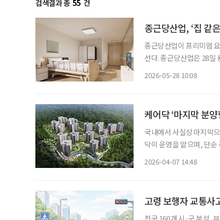
검색결과 총
55
건
종근당산업, ‘집 같
종근당산업이 프리미엄 요
선다. 종근당산업은 28일
랜드 ‘벨포레스트용인’으로 전
2026-05-28 10:08
고령화 시대에 증가하는 프
케어닥 ‘마지막 분양
국내에서 사실상 마지막으
닥이 운영을 맡으며, 단순
고하고 있다. 케어닥은 최근 시니어 하우징 전문 운영사 케어오퍼레이션을 통해 용인시에 조
2026-04-07 14:48
성되는 노인복지주택 ‘남판
고령 보행자 교통사고
전국 160개 시·군 분석,