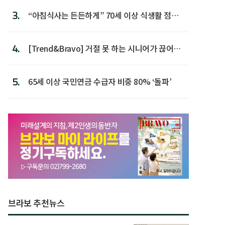
3.
“아침식사는 든든하게” 70세 이상 식생활 점수
가장 높아
4.
[Trend&Bravo] 거절 못 하는 시니어가 끊어야
할 행동 5
5.
65세 이상 국민연금 수급자 비중 80% ‘돌파’
브라보 추천뉴스