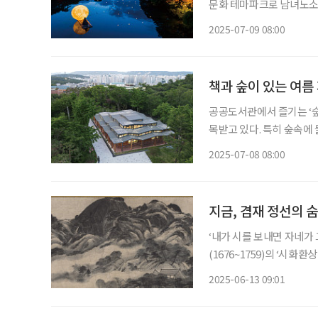
문화 테마파크로 남녀노소와
민속촌은 매주 금·토·일요
2025-07-09 08:00
매력을 발산
책과 숲이 있는 여름
공공도서관에서 즐기는 ‘숲
목받고 있다. 특히 숲속에 
(숲+바캉스)’ 공간으로 각광받는다. ◇오동숲속도서관 ㆍ주소 : 서
2025-07-08 08:00
110-10 서울 성북
지금, 겸재 정선의 
‘내가 시를 보내면 자네가
(1676~1759)의 ‘시화
의 대가로 유명하지만, 시
2025-06-13 09:01
선의 잘 알려지지 않은 삶