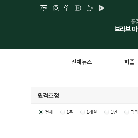
전체뉴스
피플
전체
1주
1개월
1년
직