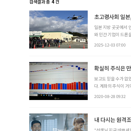
검색결과 총
4
건
초고령사회 일본,
일본 지방 곳곳에서 인
와 민간 기업이 드론
산간 지역과 섬 마을에
2025-12-03 07:00
이 아닌 드론이 메우는
확실히 주식은 
보고도 믿을 수가 없
다. 계좌의 주식이 거
이나 빠졌다더니 이게 말로만 듣던 
2020-08-28 09:32
지수 하락”이라고 표현
내 다시는 원격
"선생님 지금 바쁘세요