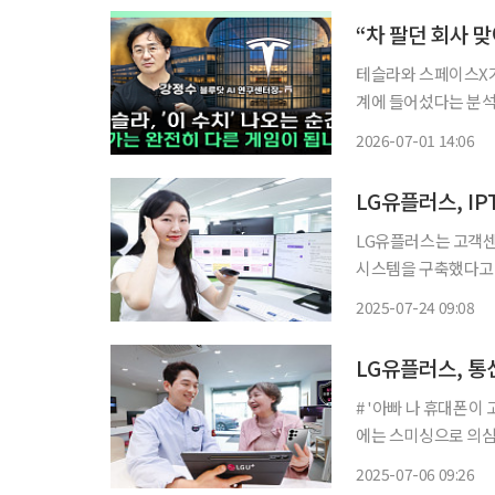
“차 팔던 회사 
테슬라와 스페이스X가
계에 들어섰다는 분석이
인프라가 맞물리면서 
2026-07-01 14:06
단이다. 강정수
LG유플러스, I
LG유플러스는 고객센터
시스템을 구축했다고 
를 즉시 완료시킬 수 있다. LG유플러스의 원격진단 시스템이 도입되면 고객
2025-07-24 09:08
격으로 리모컨의 연결 
LG유플러스, 통
# '아빠 나 휴대폰이
에는 스미싱으로 의심
이 가득했다. 고객이
2025-07-06 09:26
즉시 고객의 스마트폰