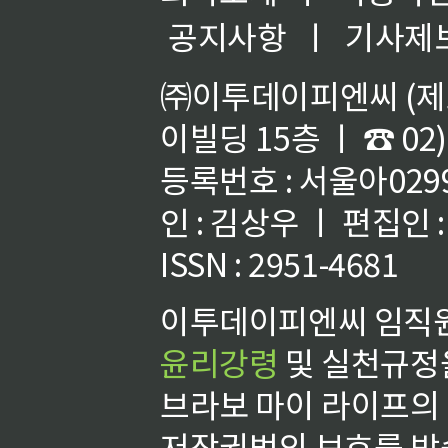
공지사항
ㅣ
기사제
㈜이투데이피엔씨 (제호
이빌딩 15층 ㅣ ☎ 02)
등록번호 : 서울아02992
인 : 김상우 ㅣ 편집인
ISSN : 2951-4681
이투데이피엔씨 임직원
윤리강령
및 실천규정을
브라보 마이 라이프의
저작권법의 보호를 받