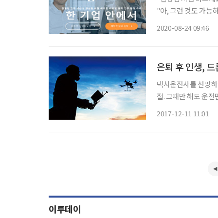
"아, 그런 것도 가능하세요? 저야 고맙죠~"
화를 했다. 지난 수
2020-08-24 09:46
다. 컴퓨터에 이상이 
은퇴 후 인생, 
택시운전사를 선망하던
절. 그때만 해도 운
수도 있겠다. 바로 최
2017-12-11 11:01
을 배달하고, 군사용
이투데이