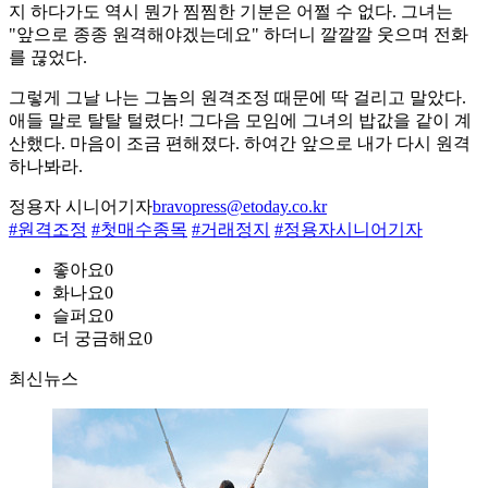
지 하다가도 역시 뭔가 찜찜한 기분은 어쩔 수 없다. 그녀는
"앞으로 종종 원격해야겠는데요" 하더니 깔깔깔 웃으며 전화
를 끊었다.
그렇게 그날 나는 그놈의 원격조정 때문에 딱 걸리고 말았다.
애들 말로 탈탈 털렸다! 그다음 모임에 그녀의 밥값을 같이 계
산했다. 마음이 조금 편해졌다. 하여간 앞으로 내가 다시 원격
하나봐라.
정용자 시니어기자
bravopress@etoday.co.kr
#원격조정
#첫매수종목
#거래정지
#정용자시니어기자
좋아요
0
화나요
0
슬퍼요
0
더 궁금해요
0
최신뉴스