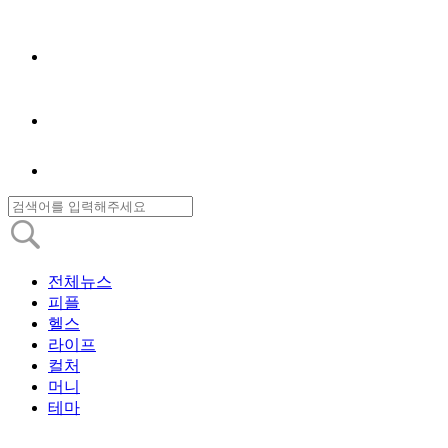
전체뉴스
피플
헬스
라이프
컬처
머니
테마