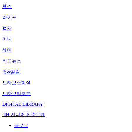
헬스
라이프
컬처
머니
테마
카드뉴스
컷&칼럼
브라보스페셜
브라보리포트
DIGITAL LIBRARY
50+ 시니어 신춘문예
블로그