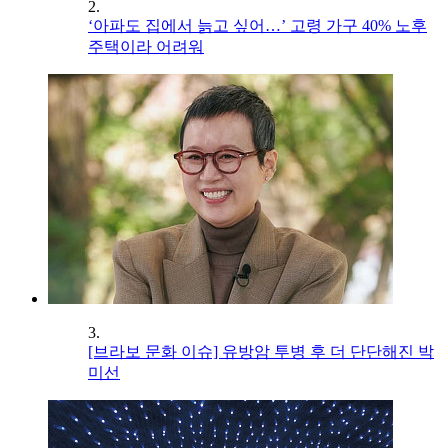
2.
‘아파도 집에서 늙고 싶어…’ 고령 가구 40% 노후
주택이라 어려워
3.
[브라보 문화 이슈] 유방암 투병 후 더 단단해진 박
미선