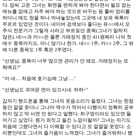
다. 맘씨 고운 그녀는 화면을 편하게 봐야 한다면서 필요 없는
메뉴를 없애고 자주 봐야 하는 것으로 바꾸는 등 툴바 정리를
하더니 매도 창을 하나 꺼내놓았는데 그곳에 내 보유 목록이
주르르 있었던 것이다. 네이버 검색보다 좋다는 유○○에서 모
주식 전문가가 그렇게 사라고 부르짖던 종목(그녀가 말하지
않은), 네○○과 카○○은 물론 거래정지 중인 411원짜리 나의 첫
매수 종목까지도. 아니 많기나 한가. 네○○ 1주, 카○○ 2주, 그 밖
에 다른 종목도 1주 혹은 2주였다.
"선생님, 종목이 너무 많으면 관리가 안 돼요. 거래정지는 또
뭐예요?"
"아 네… 처음에 호기심에 그냥…."
"선생님도 귀여운 면이 있으시네. 하하~"
갑자기 핸드폰을 통해 그녀의 웃음소리가 들렸다. 그녀는 한참
동안 깔깔 웃더니 그나마 액수가 적어서 다행이지 정확히 공부
하지 않고 막 사면 안 된다고 말했다. 쥐구멍이라도 있으면 들
어가고 싶었다. 뭔가 죄짓고 들킨 느낌이랄까? 그녀는 자기도
처음에 그랬다면서 다 이해할 수 있다고 또 깔깔깔 웃었다. 소
리뿐인데도 그녀의 즐거움이 느껴졌다. 그녀가 즐거워하니 됐