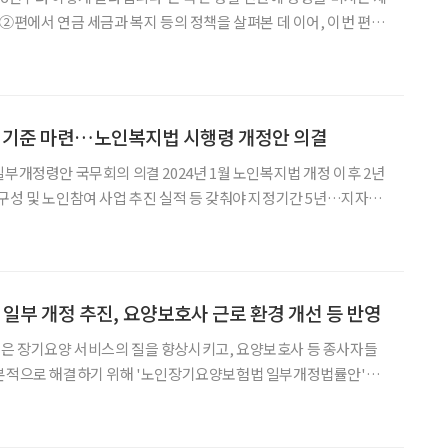
•②편에서 연금 세금과 복지 등의 정책을 살펴본 데 이어, 이번 편에
상과 직접 맞닿아 있는 교통•문화•관광•기타 분야 변화를 중심으
급 확대부터 어르신 무료 스포츠 강좌, 여행, 문화 지원 등
정 기준 마련…노인복지법 시행령 개정안 의결
일부개정령안 국무회의 의결 2024년 1월 노인복지법 개정 이후 2년
구성 및 노인참여 사업 추진 실적 등 갖춰야 지정기간 5년…지자체
이 마련됐다. 보건
서 고령친화도시의 지정 기준과 절차, 지원
부 개정 추진, 요양보호사 근로 환경 개선 등 반영
은 장기요양 서비스의 질을 향상시키고, 요양보호사 등 종사자들
근본적으로 해결하기 위해 '노인장기요양보험법 일부개정법률안'을
밝혔다. 장기요양기관의 공공성을 강화하고 요양보호사의 열악한 근
을 보호한다는 취지다. 현행 노인장기요양보험제도는