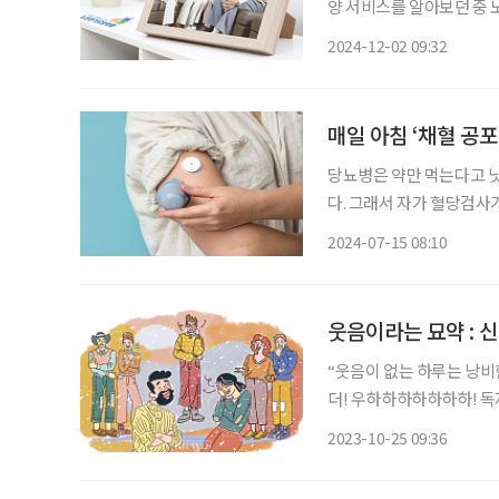
양 서비스를 알아보던 중
등급을 받으면 자기부담금 
2024-12-02 09:32
알게 된 장기요양보험제도
매일 아침 ‘채혈 공포
당뇨병은 약만 먹는다고 낫
다. 그래서 자가 혈당검사
연속혈당측정기(CGM)가 
2024-07-15 08:10
웃음이라는 묘약 : 
“웃음이 없는 하루는 낭비한 하루다.” 
더! 우하하하하하하하! 독자 여러
속 편한 소리 하지 말라고
2023-10-25 09:36
그럴수록 웃어야 합니다. 