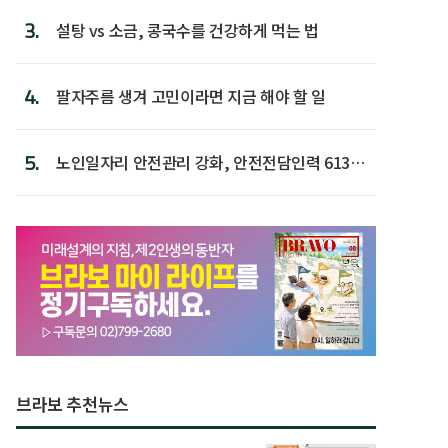
3.
설탕 vs 소금, 콩국수를 건강하게 먹는 법
4.
팔자주름 생겨 고민이라면 지금 해야 할 일
5.
노인일자리 안전관리 강화, 안전전담인력 613명
첫 배치
브라보 추천뉴스