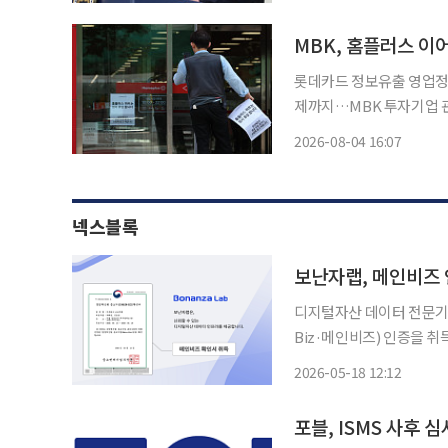
리위원회 3기 출범을 계기
의 간절
MBK, 홈플러스 
롯데카드 정보유출 영업정
제까지…MBK 투자기업 관리 도마 위 홈플러스 기업회생으로 
책임 논란이 롯데카드와 
2026-08-04 16:07
확산하는 모습이다. 투자
(PEF) 운용사
넥스블록
보난자랩, 메인비즈
디지털자산 데이터 전문기
Biz·메인비즈) 인증을 취득했다고 18일 밝혔다.
역량과 성장 가능성을 갖춘
2026-05-18 12:12
사업모델 등을 종합 평가한다
포블, ISMS 사후 