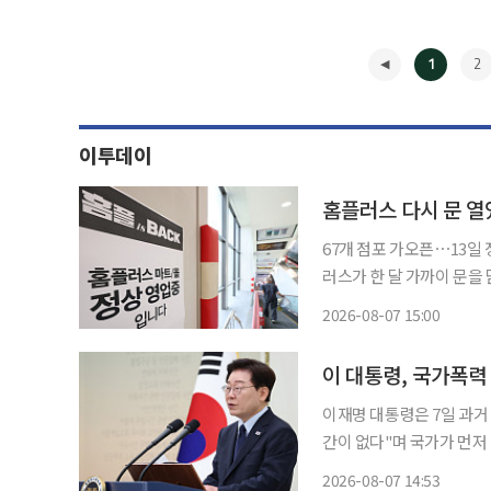
1
2
이투데이
홈플러스 다시 문 열
67개 점포 가오픈⋯13일 
러스가 한 달 가까이 문을
위기다. 본격적인 영업 정
2026-08-07 15:00
인다. 7일 카드업계
◀
이 대통령, 국가폭력
이재명 대통령은 7일 과
간이 없다"며 국가가 먼
나서겠다고 약속했다. 이 대통령은 이날 청와대 영빈관에서 열린 진실·화해를위한과거사정
2026-08-07 14:53