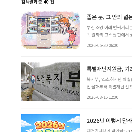
검색결과 총
40
건
좁은 문, 그 안의 넓
부신 조명 아래 번쩍거리는
백 원짜리 고스톱 판에서 
이었다. 딸의 혼수용 전자
2026-05-30 06:00
등 어떻게 사용하는지도 
특별재난지원금, 기
복지부, ‘소소하지만 확실한 혁신행정’ 제도 운영 
진 올해부터 특별재난 선포로 받은 보상금을 장애인·기초연금의 소득인정액 산정에서 제외
한다. 보건복지부는 이 같
2026-03-15 12:00
2026년 이렇게 달
재정경제부가 발간한 ‘20