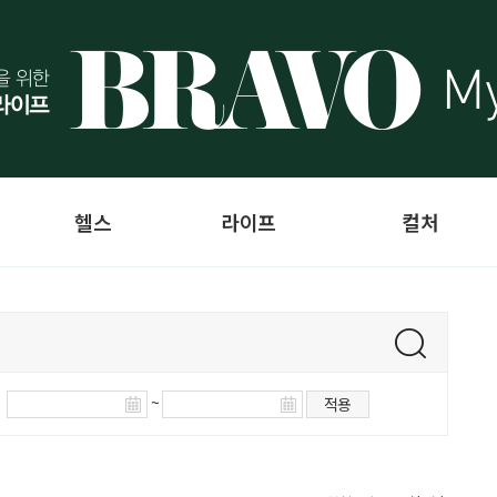
헬스
라이프
컬처
~
적용