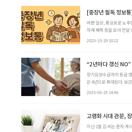
2008년
[중장년 필독 정보통
바쁜 일상, 풍요로운 노후
자체 혜택 등을 모아 전달 드립니다. 내 차에 소화기 필수! 자동차 
난다. 주행 중 엔진 과열이
2025-10-29 10:22
가 많다. 이런 이유로 지난
“2년마다 갱신 NO
장기요양수급자의 등급 갱신
은 4년으로 확대된다. 보건복지부는 24일 이 같은 내용을 골자로 하는 '노인장기요양보험법
시행령' 개정안이 국무회의에서 의결됐다고 밝혔
2025-06-25 14:46
신 절차의 반복에 따른 장
고령화 시대 관문, 
지난 2월 김 씨는 혼자 