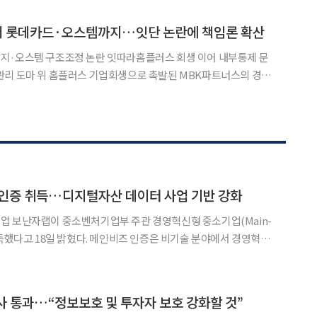
로 열린 국가폭력 피해자 위로 오찬에서 "그동안 국가가 피해자들
이어 롯데카드·오스템까지…잇단 논란에 책임론 확산
지·오스템 구조조정 논란 잇따라홈플러스 회생 이어 내부통제 문
촉발된 MBK파트너스의 경영
오스템임플란트, 계열 운용사 직원의 내부통제 문제로까지 번지며
기업에서 정보보호 부실과 구조조정 논란이 잇따르면서 사모펀드
 인증 취득…디지털자산 데이터 사업 기반 강화
업 보난자랩이 중소벤처기업부 주관 경영혁신형 중소기업(Main-
 메인비즈 인증은 비기술 분야에서 경영혁신
 중소기업에 부여되는 인증이다. 마케팅, 조직관리, 서비스, 공정,
. 보난자랩의 인증 유효기간은 2026년 5월 15일부
심사 통과…“정보보호 및 투자자 보호 강화할 것”