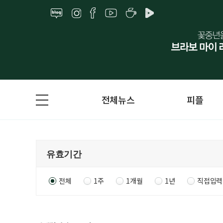
전체뉴스
피플
전체
1주
1개월
1년
직접입력