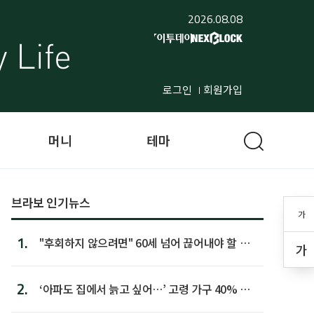
2026.08.08
로그인
회원가입
머니
테마
브라보 인기뉴스
가
1.
"후회하지 않으려면" 60세 넘어 끊어내야 할 사
가
람 1위
2.
‘아파도 집에서 늙고 싶어…’ 고령 가구 40% 노
후 주택이라 어...