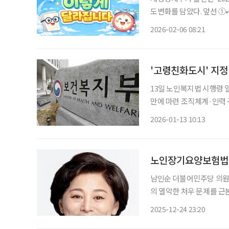
도변화를 담았다. 앞선 ①
서는 중장년과 시니어의 일
2026-02-06 08:21
로 정리했다. 대중교통비 환
'고령친화도시' 지
13일 노인복지법 시행령 
만에 마련 조직체계·인력 
장 매년 조성계획 이행 보고해야 고령친화도시 제도를 뒷받침할 세부 기준
2026-01-13 10:13
복지부는 13일 국무회의에
노인장기요양보험법 일
남인순 더불어민주당 의원
의 열악한 처우 문제를 
대표발의 했다고 24일 
2025-12-24 23:20
로 환경을 실질적으로 개선하며, 권익