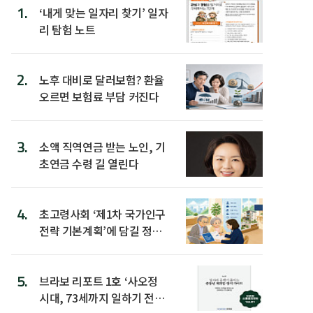
1.
‘내게 맞는 일자리 찾기’ 일자
리 탐험 노트
2.
노후 대비로 달러보험? 환율
오르면 보험료 부담 커진다
3.
소액 직역연금 받는 노인, 기
초연금 수령 길 열린다
4.
초고령사회 ‘제1차 국가인구
전략 기본계획’에 담길 정책
은
5.
브라보 리포트 1호 ‘사오정
시대, 73세까지 일하기 전략’