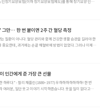
 노인장기요양보험(이하 장기요양보험제도)를 통해 장기요양 인정
약 15%만 내고 서비스를 받을 수 있다는 사실을 알게 됐다. 처음
가 무엇인지, 등급을 받으려면 어떻게 해야 하는지 국민건강보
’ 그만… 한 번 붙이면 2주 간 혈당 측정
는 질환이 아니다. 혈당 관리와 함께 건강한 생활 습관을 길러야 한
가 중요한데, 과거에는 손끝 채혈밖에 방법이 없었다. 그러나 이제
개발되어 피를 뽑지 않고도 실시간으로 혈당을 측정할 수 있는 시대
가 됐다. 의료진도 연속혈당측정기 사용을 권장하는 분위기다. 자가 혈당검사
신이 인간에게 준 가장 큰 선물
- 찰리 채플린(1889~1977) 우하하하하하하하! 한 번
분, 일단 웃고 이야기 시작하겠습니다. 웃을 일이 없다고요?
요? 걱정이 태산인데 웃음이 나오냐고요? 그러니까 웃어야 합니다.
그럼에도 웃어