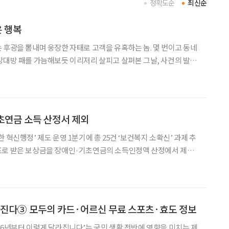
정확도순
최신순
은 행복
 후광을 뽐내며 웅장한 자태로 고객을 유혹하는 놈. 몇 번이고 동네
상대방 패를 가늠해보듯 이리저리 살피고 살펴본 그날, 사건의 발단
제품을 사기 위해 딸과 함께 매장을 찾았다. 로봇 청소기·스타일러
모를 신제품이 한가득. 유독 냉장고는 최신형을 장만해야
초연금 소득 산정서 제외
1분기에 총 25건 ‘보건복지 소확신’ 과제 추
은 제도를 개선한 ‘소소하지만 확실한 혁신행정(이하 소확신)’ 제도
를 운영한다고 15일 밝혔다. ‘보건복지 소확신’은 지침 개정·유권
라진다③ 모두의 카드·어르신 무료 스포츠·효도 정보
26년부터 이렇게 달라집니다’는 국민 생활 전반에 영향을 미치는 제