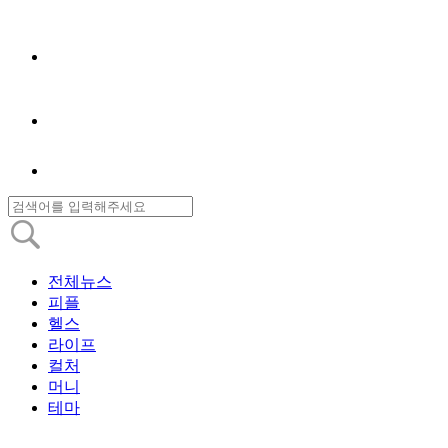
전체뉴스
피플
헬스
라이프
컬처
머니
테마