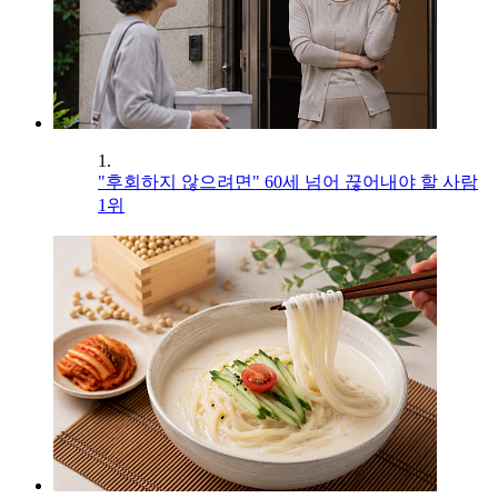
1.
"후회하지 않으려면" 60세 넘어 끊어내야 할 사람
1위