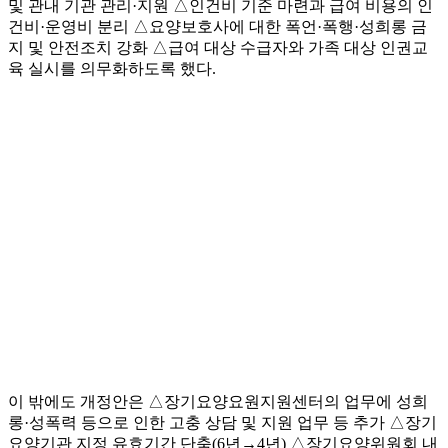
및 관내 기관 관리·지원 △인건비 기준 마련과 급여 비용의 인
건비·운영비 분리 △요양보호사에 대한 폭언·폭행·성희롱 금
지 및 안전조치 강화 △급여 대상 수급자와 가족 대상 인권교
육 실시를 의무화하도록 했다.
이 밖에도 개정안은 △장기요양요원지원센터의 업무에 성희
롱·성폭력 등으로 인한 고충 상담 및 지원 업무 등 추가 △장기
요양기관 지정 유효기간 단축(6년→4년) △장기요양위원회 내