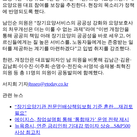
요양요원 대표 참여를 보장을 추진한다. 현장의 목소리가 정책
에 반영되도록 했다.
남인순 의원은 “장기요양서비스의 공공성 강화와 요양보호사
의 처우개선은 더는 미룰 수 없는 과제”라며 “이번 개정안을
통해 공공의 책임 아래 장기요양의 공공성을 바로 세우고, 어
르신들에게는 질 높은 서비스를, 노동자들에게는 존중받는 일
터를 제공하는 계기를 마련하겠다”고 입법 취지를 강조했다.
한편, 개정안은 대표발의자인 남 의원을 비롯해 김남근·김윤·
김남희·이수진·이주희·손명수·전진숙·서영석·송재봉·최혁진
의원 등 총 11명의 의원이 공동발의에 함께했다.
서지희 기자
jhsseo@etoday.co.kr
관련 뉴스
“장기요양기관 전문인배상책임보험 기준 혼란…재검토
필요”
에이지스, 창업설명회 통해 ‘통합재가’ 운영 전략 제시
뉴욕증시, 연준 금리인하 기대감 꺾이자 상승...S&P500
사상 최고치