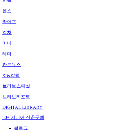
피플
헬스
라이프
컬처
머니
테마
카드뉴스
컷&칼럼
브라보스페셜
브라보리포트
DIGITAL LIBRARY
50+ 시니어 신춘문예
블로그