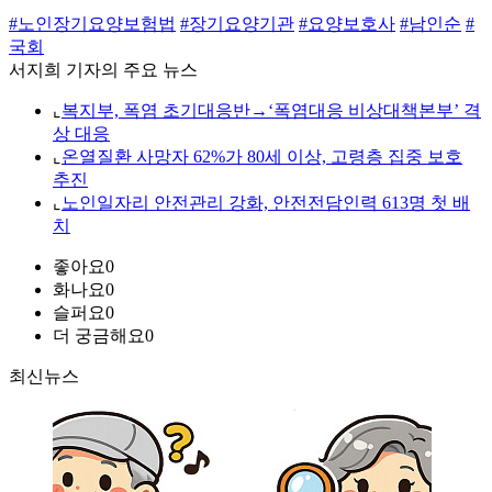
#노인장기요양보험법
#장기요양기관
#요양보호사
#남인순
#
국회
서지희 기자의 주요 뉴스
⌞
복지부, 폭염 초기대응반→‘폭염대응 비상대책본부’ 격
상 대응
⌞
온열질환 사망자 62%가 80세 이상, 고령층 집중 보호
추진
⌞
노인일자리 안전관리 강화, 안전전담인력 613명 첫 배
치
좋아요
0
화나요
0
슬퍼요
0
더 궁금해요
0
최신뉴스