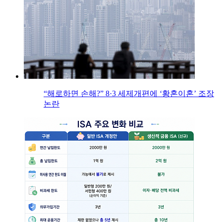
“해로하면 손해?” 8·3 세제개편에 ‘황혼이혼’ 조장
논란