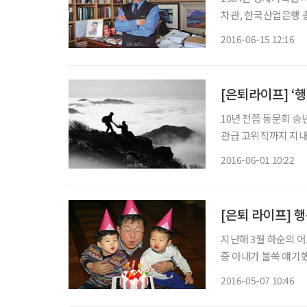
차관, 한국산업은행 
전 노동부 장관. 대
2016-06-15 12:16
만, 그는 그만의 방
[은퇴라이프] ‘행
10년 전쯤 동문회 송년회에서 대선배 한 분이 이런 말씀을 하셨습니다. 경제학 교수님으로 장
관급 고위직까지 지내고
학에서 정년 퇴임하고,
2016-06-01 10:22
교단에서 ‘노동은 고통
[은퇴 라이프] 행
지난해 3월 하순의 
중 아내가 불쑥 얘기했
면 그만이라는 게 참 
2016-05-07 10:46