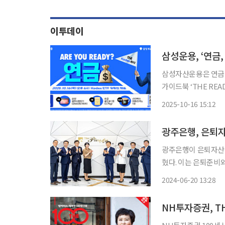
이투데이
삼성운용, ‘연금
삼성자산운용은 연금 
가이드북 ‘THE READY
은 이날부터 삼성자산운
2025-10-16 15:12
광주은행, 은퇴
광주은행이 은퇴자산관
혔다. 이는 은퇴준비와 재무설계 및 자산관리를 포함한 안정적인 노후생활을 도모하고자 자
산관리에 특화된 전문인력들이 배
2024-06-20 13:28
적인 노후를 대비하는
리의
NH투자증권, T