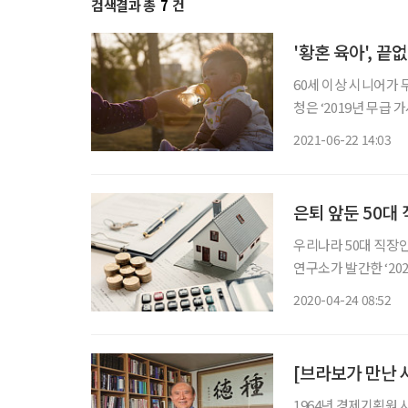
검색결과 총
7
건
'황혼 육아', 
60세 이상 시니어가 
청은 ‘2019년 무급
490조9000억 원으로
2021-06-22 14:03
총생산(GDP) 증가율
은퇴 앞둔 50대
우리나라 50대 직장
연구소가 발간한 ‘20
명을 대상으로 설문조
2020-04-24 08:52
72.1%인 4억760
1964년 경제기획원