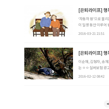
[은퇴라이프] 행
‘자동차 왕’으로 불리는
이 일생 동안 이루어
가?”라는 질문을 받고
2016-03-21 21:51
정입니다.”
[은퇴라이프] 행
이순재, 김형자, 송재
는 ㅇㅇ 실버보험 광고
필요한 세 가지가 뭔지
2016-02-12 08:42