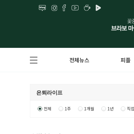
전체뉴스
피플
전체
1주
1개월
1년
직