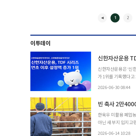
1
2
이투데이
신한자산운용 TD
신한자산운용은 ‘신한 
가 1위를 기록했다고 30일 밝혔다. 펀드평가사 제로인에
용의 ‘신한마음편한적
2026-06-30 08:44
약 5102억원이 증가
◀
빈 축사 2만40
한육우 미활용 폐업농장
아닌 새 부지 입지고령농 은퇴
사’ 앞에서 막히고 있다
2026-06-14 10:28