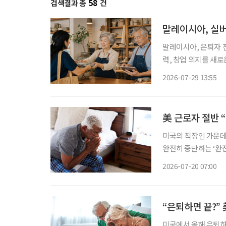
검색결과 총
58
건
말레이시아, 실버
말레이시아, 은퇴자 전용 소액
력, 창업 의지를 새
오르고 있는 가운데 
2026-07-29 13:55
액금융 제도를 도입했
美 근로자 절반 
미국의 직장인 가운데
완전히 중단하는 ‘완
일의 형태와 비중을 바꾸는 
2026-07-20 07:00
라이벤트(Thriven
“은퇴하면 끝?” 
미국에서 올해 은퇴하