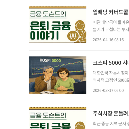
월배당 커버드콜 
매달 배당금이 들어온다면, 노후 생
들기가 무섭다는 투자자
제 정세와 발언 하나
2026-04-16 08:16
코스피 5000 
대한민국 자본시장이 
역사적 고점인 500
일하며 고요한 노후를
2026-03-17 06:00
‘나만 이 거대한 부의
주식시장 흔들려도
최근 중동 지역 군사