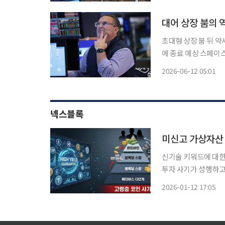
축사로 쓰이지 못했으며
대어 상장 붐의 역
초대형 상장 붐 뒤 약세
에 종료 예상 스페이
환호하고 있지만 역사
2026-06-12 05:01
10일(현지시간) 이
넥스블록
미신고 가상자산
신기술 키워드에 대한
투자 사기가 성행하고 
전면에 내세운 폰지 
2026-01-12 17:05