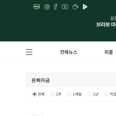
전체뉴스
피플
전체
1주
1개월
1년
직