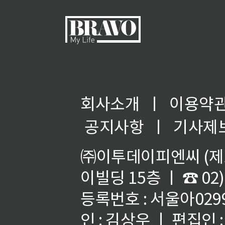
회사소개
ㅣ
이용약
공지사항
ㅣ
기사제
㈜이투데이피엔씨 (제호
이빌딩 15층 ㅣ ☎ 02)
등록번호 : 서울아02992
인 : 김상우 ㅣ 편집인