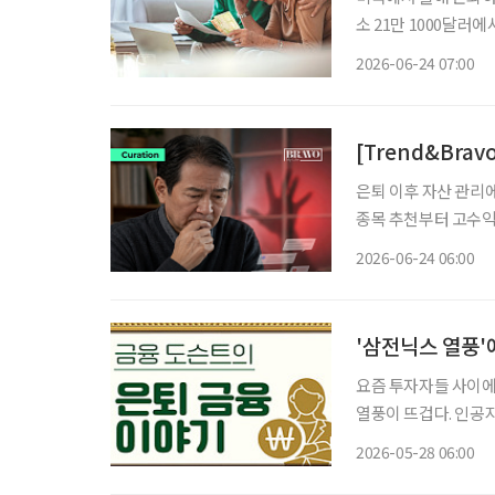
소 21만 1000달러에서
준으로 확보해야 한다는
2026-06-24 07:00
팎이나 불어난 액수다
[Trend&Bra
은퇴 이후 자산 관리
종목 추천부터 고수익 
제로는 투자금을 노린 전형적인 
2026-06-24 06:00
접근한 뒤, 가짜 수익
'삼전닉스 열풍'
요즘 투자자들 사이에
열풍이 뜨겁다. 인공지
게 늘어나는 분위기다. 그런데 최근 삼성전자와 SK 하이닉스 주가를 기초자산으로 한 
2026-05-28 06:00
종목 레버리지’ 상품