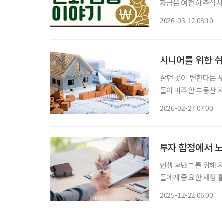
자금은 여전히 주식시
이처럼 불확실성이 커
2026-03-12 08:10
는 데 있다. 젊을 때
시니어를 위한 
살던 곳이 변한다는 
들이 마주한 부동산 
후를 위한 ‘황금 거위
2026-02-27 07:00
한 지역과 아파트는 
투자 함정에서 노
인생 후반부를 위해 
들에게 중요한 재정 
부하고 꼼꼼히 확인하지
2025-12-22 06:00
모은 자산에 치명적인 