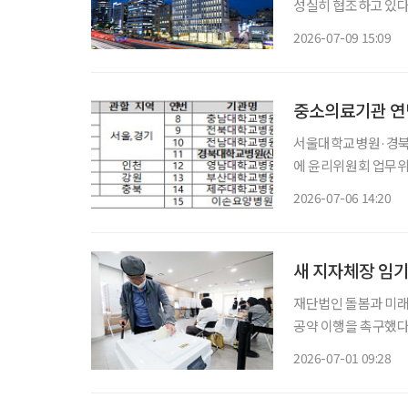
성실히 협조하고 있다
보험사기 혐의가 있다는 내용은
2026-07-09 15:09
을 내고 “현재 일부 
중소의료기관 연명
서울대학교병원·경북
에 윤리위원회 업무위탁 가능 중소 의료기관의 연명의료결정제도 
건복지부는 서울대학
2026-07-06 14:20
위원회)로 추가 지정
의료결정에
새 지자체장 임기
재단법인 돌봄과 미
공약 이행을 촉구했다. 돌봄과 미래는 1일 성명을 내고 “돌봄 공약은 선거용 구호가 아니
민의 삶에 대한 공적
2026-07-01 09:28