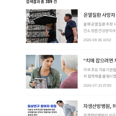
검색결과 총
389
건
온열질환 사망자 
올해 온열질환 추정 사
건소 방문건강관리사업 통해 폭염 
자 절반 이상이 80
2026-08-06 10:02
“치매 잡으려면 
미국 주요 의료기관들
위 협력체를 출범시켰
등장하면서, 치료제 특
2026-07-23 07:00
료기관들은 지난 21일(
자생산방병원, 
자생한방병원이 비급