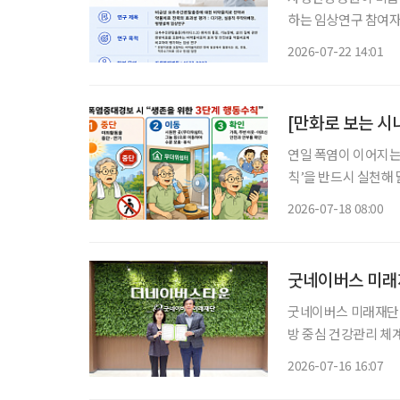
하는 임상연구 참여자를 모집한다. 이번 연구는 허리 
있는 환자를 비약물
2026-07-22 14:01
·전침·추나요법 등 
뒤 통
[만화로 보는 시
연일 폭염이 이어지는
칙’을 반드시 실천해
경보 상황에서는 65
2026-07-18 08:00
가 필요
굿네이버스 미래
굿네이버스 미래재단이
방 중심 건강관리 체계 구축에 나섰다. 굿네이버스
병원과 의료·복지 연
2026-07-16 16:07
입주민이 일상에서 건