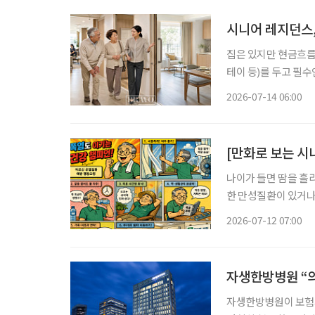
시니어 레지던스
집은 있지만 현금흐름
테이 등)를 두고 필
선택지가 될 수 있을까? 우리나라는 빠르게 초고령사회로 들어섰다. 고령층이 늘
2026-07-14 06:00
데, 75세 이상 후기
[만화로 보는 시
나이가 들면 땀을 흘
한 만성질환이 있거나
질환 위험이 더 높아
2026-07-12 07:00
자생한방병원 “의
자생한방병원이 보험사