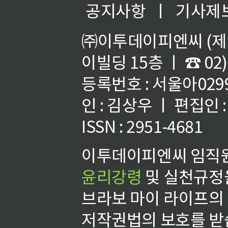
공지사항
ㅣ
기사제
㈜이투데이피엔씨 (제호
이빌딩 15층 ㅣ ☎ 02)
등록번호 : 서울아02992
인 : 김상우 ㅣ 편집인
ISSN : 2951-4681
이투데이피엔씨 임직원
윤리강령
및 실천규정을
브라보 마이 라이프의
저작권법의 보호를 받