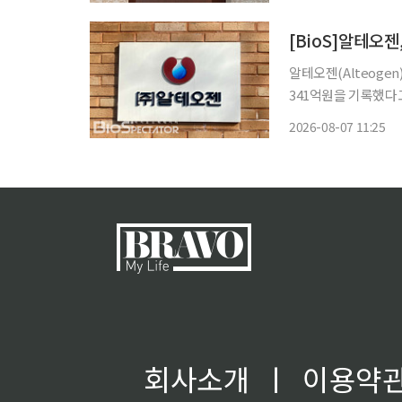
열고 송 회장 일가에
[BioS]알테오젠
알테오젠(Alteoge
341억원을 기록했다고
올해 상반기 누적 매출
2026-08-07 11:25
늘어난 수치이다. 이번
회사소개
ㅣ
이용약