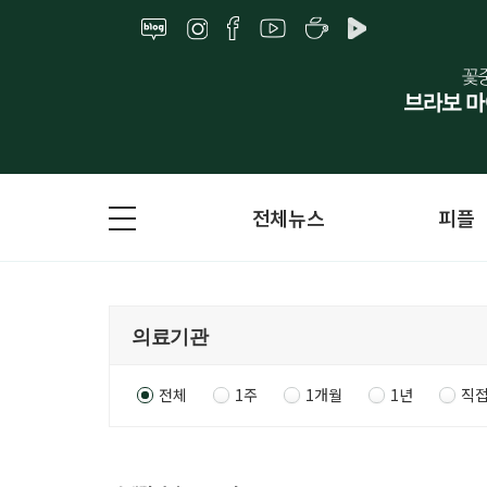
전체뉴스
피플
전체
1주
1개월
1년
직