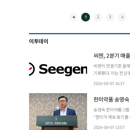
1
2
3
4
이투데이
씨젠, 2분기 매
씨젠이 연결기준 올해 
기록했다. 이는 전년 동
로 전년 동기 대비 흑자전환했다. 7일 금융감독원 전자공시
2026-08-07 16:37
적에 힘입어 연결기준
◀
한미약품 송영숙 
송영숙 한미약품그룹 
“한미가 제보 동기를
명과 내부통제 시스템 재건을 촉구했다. 김 씨는 
2026-08-07 13:57